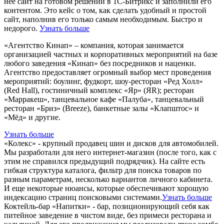
нее сайт на готовом решении в 1С-Битрикс и заполнили его
контентом. Это кейс о том, как сделать удобный и простой
сайт, наполнив его только самым необходимым. Быстро и
недорого.
Узнать больше
«Агентство Кинап» – компания, которая занимается
организацией частных и корпоративных мероприятий на базе
любого заведения «Кинап» без посредников и наценки.
Агентство предоставляет огромный выбор мест проведения
мероприятий: боулинг, фудкорт, шоу-ресторан «Ред Холл»
(Red Hall), гостиничный комплекс «Яр» (ЯR); ресторан
«Марракеш», танцевальное кафе «Палуба», танцевальный
ресторан «Бриз» (Breeze), банкетные залы «Клапштос» и
«Мёд» и другие.
Узнать больше
«Колекс» - крупный продавец шин и дисков для автомобилей.
Мы разработали для него интернет-магазин (после того, как с
этим не справился предыдущий подрядчик). На сайте есть
гибкая структура каталога, фильтр для поиска товаров по
разным параметрам, несколько вариантов личного кабинета.
И еще некоторые нюансы, которые обеспечивают хорошую
индексацию страниц поисковыми системами.
Узнать больше
Коктейль-бар «Напитки» - бар, позиционирующий себя как
питейное заведение в чистом виде, без примеси ресторана и