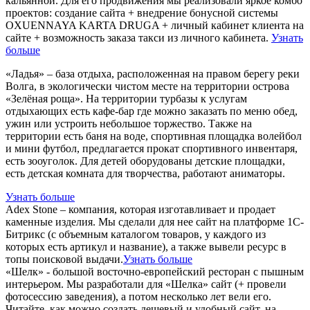
кальянной. Для его продвижения мы реализовали яркое комбо
проектов: создание сайта + внедрение бонусной системы
OXUENNAYA KARTA DRUGA + личный кабинет клиента на
сайте + возможность заказа такси из личного кабинета.
Узнать
больше
«Ладья» – база отдыха, расположенная на правом берегу реки
Волга, в экологически чистом месте на территории острова
«Зелёная роща». На территории турбазы к услугам
отдыхающих есть кафе-бар где можно заказать по меню обед,
ужин или устроить небольшое торжество. Также на
территории есть баня на воде, спортивная площадка волейбол
и мини футбол, предлагается прокат спортивного инвентаря,
есть зооуголок. Для детей оборудованы детские площадки,
есть детская комната для творчества, работают аниматоры.
Узнать больше
Adex Stone – компания, которая изготавливает и продает
каменные изделия. Мы сделали для нее сайт на платформе 1С-
Битрикс (с объемным каталогом товаров, у каждого из
которых есть артикул и название), а также вывели ресурс в
топы поисковой выдачи.
Узнать больше
«Шелк» - большой восточно-европейский ресторан с пышным
интерьером. Мы разработали для «Шелка» сайт (+ провели
фотосессию заведения), а потом несколько лет вели его.
Читайте, как можно создать дешевый и удобный сайт, на