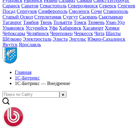
Рубцовск
Рыбинск
Рязань
Салават
Самара
Санкт-Петербург
Саранск
Саратов
Севастополь
Северодвинск
Северск
Сергиев
Посад
Серпухов
Симферополь
Смоленск
Сочи
Ставрополь
Старый Оскол
Стерлитамак
Сургут
Сызрань
Сыктывкар
Таганрог
Тамбов
Тверь
Тольятти
Томск
Тюмень
Улан-Удэ
Ульяновск
Уссурийск
Уфа
Хабаровск
Хасавюрт
Химки
Чебоксары
Челябинск
Череповец
Черкесск
Чита
Шахты
Щёлково
Электросталь
Элиста
Энгельс
Южно-Сахалинск
Якутск
Ярославль
Главная
1С-Битрикс
1С-Битрикс — Внедрение