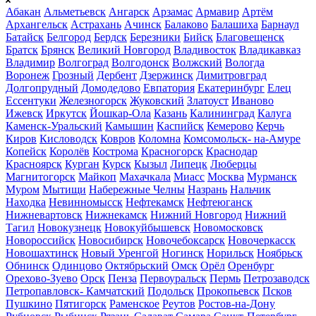
Абакан
Альметьевск
Ангарск
Арзамас
Армавир
Артём
Архангельск
Астрахань
Ачинск
Балаково
Балашиха
Барнаул
Батайск
Белгород
Бердск
Березники
Бийск
Благовещенск
Братск
Брянск
Великий Новгород
Владивосток
Владикавказ
Владимир
Волгоград
Волгодонск
Волжский
Вологда
Воронеж
Грозный
Дербент
Дзержинск
Димитровград
Долгопрудный
Домодедово
Евпатория
Екатеринбург
Елец
Ессентуки
Железногорск
Жуковский
Златоуст
Иваново
Ижевск
Иркутск
Йошкар-Ола
Казань
Калининград
Калуга
Каменск-Уральский
Камышин
Каспийск
Кемерово
Керчь
Киров
Кисловодск
Ковров
Коломна
Комсомольск- на-Амуре
Копейск
Королёв
Кострома
Красногорск
Краснодар
Красноярск
Курган
Курск
Кызыл
Липецк
Люберцы
Магнитогорск
Майкоп
Махачкала
Миасс
Москва
Мурманск
Муром
Мытищи
Набережные Челны
Назрань
Нальчик
Находка
Невинномысск
Нефтекамск
Нефтеюганск
Нижневартовск
Нижнекамск
Нижний Новгород
Нижний
Тагил
Новокузнецк
Новокуйбышевск
Новомосковск
Новороссийск
Новосибирск
Новочебоксарск
Новочеркасск
Новошахтинск
Новый Уренгой
Ногинск
Норильск
Ноябрьск
Обнинск
Одинцово
Октябрьский
Омск
Орёл
Оренбург
Орехово-Зуево
Орск
Пенза
Первоуральск
Пермь
Петрозаводск
Петропавловск- Камчатский
Подольск
Прокопьевск
Псков
Пушкино
Пятигорск
Раменское
Реутов
Ростов-на-Дону