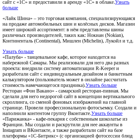
сайт с «1С» и предоставили в аренду «1С» в облаке.
Узнать
больше
«Лайк Шина» – это торговая компания, специализирующаяся
на продаже автомобильных шин и колёсных дисков. Магазин
имеет широкий ассортимент: в нём представлены шины
различных производителей, таких как: Нокиан (Nokian),
Континенталь (Continental), Мишлен (Michelin), Лукойл и т.д.
Узнать больше
«Палуба» - танцевальное кафе, которое находится на
набережной Самары. Мы реализовали для него два разных
проекта: внедрили систему автоматизации R-Keeper и
разработали сайт с индивидуальным дизайном и банкетным
калькулятором (пользователь может в онлайне рассчитать
стоимость намечающегося праздника).
Узнать больше
Ресторан «Фон Вакано» - самарский ресторан-пивная. Мы
сделали для него недорогой сайт в концепции вертикального
скроллинга, со сменой фоновых изображений на главной
странице. Провели профессиональную фотосъемку. Создали и
наполнили контентом группу Вконтакте.
Узнать больше
«Парижанка» - кафе-пекарня с собственным шоколатье из
Франции. Мы создали и раскрутили для нее аккаунты в
Instagram и ВКонтакте, а также разработали сайт на базе
платформы «1С-Битрикс» (с организацией фотосессии блюд