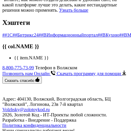
какой платформе лучше это делать, какие нестандартные
решения можно применять.
Узнать больше
Хэштеги
##1С
##Битрикс24
##ВИнформационныйпортал
##ВКухню
##ВМ
{{ col.NAME }}
{{ item.NAME }}
8-800-775-73-99
Телефон в Волжском
Позвонить нам Онлайн
Скачать программу
для помощи
Сказать спасибо
Адрес: 404130, Волжский, Волгоградская область, БЦ
"Волжский", ​Логинова, 23в​ 7-й квартал
Volzhsky@zolotoykod.ru
2026, Золотой Код
- ИТ-Проекты любой сложности.
Разработка - Внедрение - Поддержка
Политика конфиденциальности
Наши специалисты работают везде!