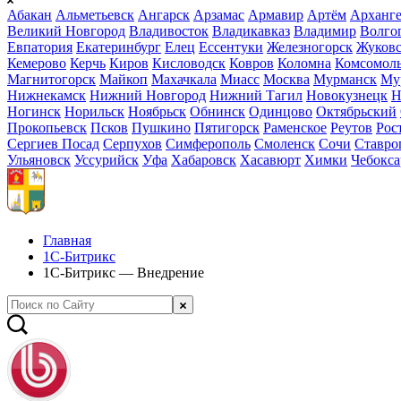
Абакан
Альметьевск
Ангарск
Арзамас
Армавир
Артём
Арханге
Великий Новгород
Владивосток
Владикавказ
Владимир
Волго
Евпатория
Екатеринбург
Елец
Ессентуки
Железногорск
Жуков
Кемерово
Керчь
Киров
Кисловодск
Ковров
Коломна
Комсомоль
Магнитогорск
Майкоп
Махачкала
Миасс
Москва
Мурманск
Му
Нижнекамск
Нижний Новгород
Нижний Тагил
Новокузнецк
Н
Ногинск
Норильск
Ноябрьск
Обнинск
Одинцово
Октябрьский
Прокопьевск
Псков
Пушкино
Пятигорск
Раменское
Реутов
Рос
Сергиев Посад
Серпухов
Симферополь
Смоленск
Сочи
Ставро
Ульяновск
Уссурийск
Уфа
Хабаровск
Хасавюрт
Химки
Чебокс
Главная
1С-Битрикс
1С-Битрикс — Внедрение