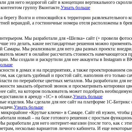
али для него недорогой сайт в концепции вертикального скролл
контентом группу Вконтакте.
Узнать больше
а берегу Волги и относящийся к территории развлекательного к
етней верандой, а гостиничные номера отеля расположены в бре
ерьером. Мы разработали для «Шелка» сайт (+ провели фотосесс
учше это делать, какие нестандартные решения можно применять
ой Самары. Мы реализовали для него два разных проекта: внедри
атель может в онлайне рассчитать стоимость намечающегося пр
ии. Мы создали и раскрутили для нее аккаунты в Instagram и ВК
больше
ности в домах и на предприятиях, а также проектированием сис
том, как сделать удобный и простой сайт, наполнив его только 
ласти по переработке цветных металлов. Мы разработали для не
жности заказать обратной звонок и просматривать котировки цв
 нее сайт, на котором пользователь может подобрать необходиму
едоставили в аренду «1С» в облаке.
Узнать больше
ные изделия. Мы сделали для нее сайт на платформе 1С-Битрикс 
выдачи.
Узнать больше
а в микрорайоне «Крутые ключи» в Самаре. Сайт ей нужен, чтоб
работали новый – на базе готового решения с простым функцион
ы разработали для него интернет-магазин (после того, как с эт
раметрам, несколько вариантов личного кабинета. И еще некото