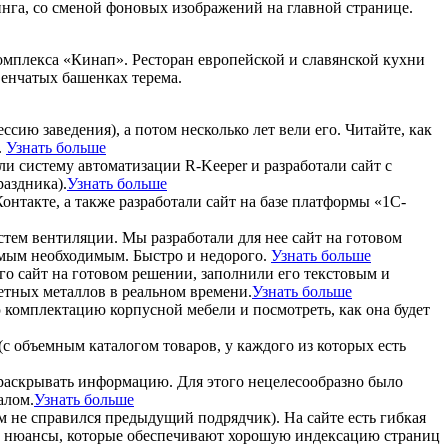
инга, со сменой фоновых изображений на главной странице.
омплекса «Кинап». Ресторан европейской и славянской кухни
венчатых башенках терема.
ию заведения), а потом несколько лет вели его. Читайте, как
.
Узнать больше
ли систему автоматизации R-Keeper и разработали сайт с
аздника).
Узнать больше
онтакте, а также разработали сайт на базе платформы «1С-
тем вентиляции. Мы разработали для нее сайт на готовом
самым необходимым. Быстро и недорого.
Узнать больше
го сайт на готовом решении, заполнили его текстовым и
етных металлов в реальном времени.
Узнать больше
ю комплектацию корпусной мебели и посмотреть, как она будет
(с объемным каталогом товаров, у каждого из которых есть
ы раскрывать информацию. Для этого нецелесообразно было
алом.
Узнать больше
им не справился предыдущий подрядчик). На сайте есть гибкая
рые нюансы, которые обеспечивают хорошую индексацию страниц