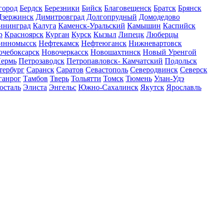
город
Бердск
Березники
Бийск
Благовещенск
Братск
Брянск
Дзержинск
Димитровград
Долгопрудный
Домодедово
ининград
Калуга
Каменск-Уральский
Камышин
Каспийск
р
Красноярск
Курган
Курск
Кызыл
Липецк
Люберцы
инномысск
Нефтекамск
Нефтеюганск
Нижневартовск
очебоксарск
Новочеркасск
Новошахтинск
Новый Уренгой
ермь
Петрозаводск
Петропавловск- Камчатский
Подольск
тербург
Саранск
Саратов
Севастополь
Северодвинск
Северск
ганрог
Тамбов
Тверь
Тольятти
Томск
Тюмень
Улан-Удэ
осталь
Элиста
Энгельс
Южно-Сахалинск
Якутск
Ярославль