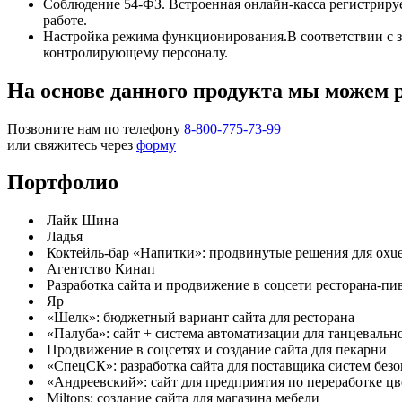
Соблюдение 54-ФЗ. Встроенная онлайн-касса регистриру
работе.
Настройка режима функционирования.В соответствии с з
контролирующему персоналу.
На основе данного продукта мы можем 
Позвоните нам по телефону
8-800-775-73-99
или свяжитесь через
форму
Портфолио
Лайк Шина
Ладья
Коктейль-бар «Напитки»: продвинутые решения для oxu
Агентство Кинап
Разработка сайта и продвижение в соцсети ресторана-пи
Яр
«Шелк»: бюджетный вариант сайта для ресторана
«Палуба»: сайт + система автоматизации для танцевальн
Продвижение в соцсетях и создание сайта для пекарни
«СпецСК»: разработка сайта для поставщика систем без
«Андреевский»: сайт для предприятия по переработке цв
Miltons: создание сайта для магазина мебели