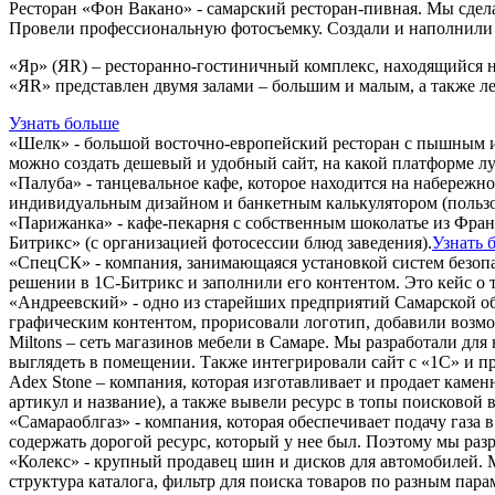
Ресторан «Фон Вакано» - самарский ресторан-пивная. Мы сдел
Провели профессиональную фотосъемку. Создали и наполнили 
«Яр» (ЯR) – ресторанно-гостиничный комплекс, находящийся н
«ЯR» представлен двумя залами – большим и малым, а также л
Узнать больше
«Шелк» - большой восточно-европейский ресторан с пышным инт
можно создать дешевый и удобный сайт, на какой платформе л
«Палуба» - танцевальное кафе, которое находится на набережн
индивидуальным дизайном и банкетным калькулятором (пользов
«Парижанка» - кафе-пекарня с собственным шоколатье из Франц
Битрикс» (с организацией фотосессии блюд заведения).
Узнать 
«СпецСК» - компания, занимающаяся установкой систем безопас
решении в 1С-Битрикс и заполнили его контентом. Это кейс о 
«Андреевский» - одно из старейших предприятий Самарской об
графическим контентом, прорисовали логотип, добавили возмо
Miltons – сеть магазинов мебели в Самаре. Мы разработали для
выглядеть в помещении. Также интегрировали сайт с «1С» и пр
Adex Stone – компания, которая изготавливает и продает камен
артикул и название), а также вывели ресурс в топы поисковой 
«Самараоблгаз» - компания, которая обеспечивает подачу газ
содержать дорогой ресурс, который у нее был. Поэтому мы раз
«Колекс» - крупный продавец шин и дисков для автомобилей. М
структура каталога, фильтр для поиска товаров по разным па