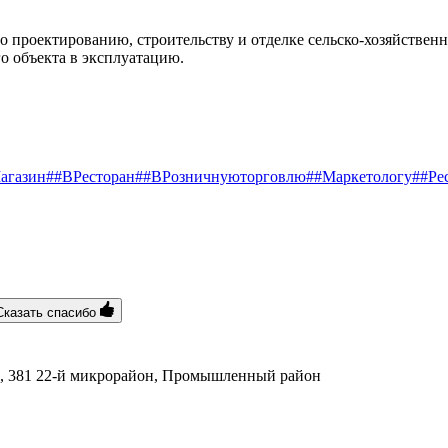
 проектированию, строительству и отделке сельско-хозяйствен
 объекта в эксплуатацию.
агазин
##ВРесторан
##ВРозничнуюторговлю
##Маркетологу
##Ре
Сказать спасибо
на, 381 22-й микрорайон, Промышленный район