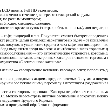
 LCD панель, Full HD телевизоры;
ки в меню в течение дня через менеджерский модуль;
ы) по разным мониторам;
ым блюдам, спецпредложениям;
ти от времени суток (завтрак, обед, ланч и т.д.), дня недели, 
 кафе, пиццерий и т.п. Покупатель сможет быстрее определитьс
ожет решать целый комплекс маркетинговых задач – от привлеч
х покупок и увеличение среднего чека кафе или пиццерии – вс
 борд выделяется среди вывесок и лайтбоксов в залах торговых 
самообслуживания — это автоматические устройства, которые д
 Использование таких электронных кассиров позволяет торговым 
еимущества «Электронного кассира»:
. Главное — своевременно вставлять кассовую ленту, пополнять 
ию о проводимых акциях, предоставляемых бонусах за покупки
ссиру или обслуживающему персоналу. Отсутствуют раздражение 
ества со стороны персонала. Кассиры не работают с наличными
СС. Можно пересмотреть штатное расписание и сократить неклю
а нарушение Трудового Кодекса.
нных и программой обработки информации.