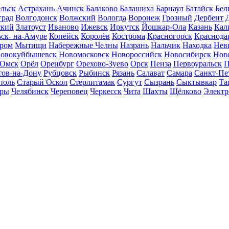
льск
Астрахань
Ачинск
Балаково
Балашиха
Барнаул
Батайск
Бел
град
Волгодонск
Волжский
Вологда
Воронеж
Грозный
Дербент
ский
Златоуст
Иваново
Ижевск
Иркутск
Йошкар-Ола
Казань
Кал
ск- на-Амуре
Копейск
Королёв
Кострома
Красногорск
Краснода
ром
Мытищи
Набережные Челны
Назрань
Нальчик
Находка
Нев
овокуйбышевск
Новомосковск
Новороссийск
Новосибирск
Нов
Омск
Орёл
Оренбург
Орехово-Зуево
Орск
Пенза
Первоуральск
П
тов-на-Дону
Рубцовск
Рыбинск
Рязань
Салават
Самара
Санкт-Пе
поль
Старый Оскол
Стерлитамак
Сургут
Сызрань
Сыктывкар
Та
ары
Челябинск
Череповец
Черкесск
Чита
Шахты
Щёлково
Электр