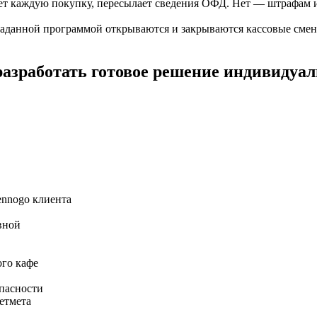
ет каждую покупку, пересылает сведения ОФД. Нет — штрафам 
аданной программой открываются и закрываются кассовые смен
разработать готовое решение индивидуал
ennogo клиента
вной
ого кафе
опасности
етмета