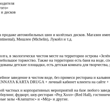
водителя
того»
 и дисков
а продаже автомобильных шин и колёсных дисков. Магазин име
inental), Мишлен (Michelin), Лукойл и т.д.
Волга, в экологически чистом месте на территории острова «Зел
 небольшое торжество. Также на территории есть баня на воде, 
удованы детские площадки, есть детская комната для творчества
йное заведение в чистом виде, без примеси ресторана и кальян
UENNAYA KARTA DRUGA + личный кабинет клиента на сайте + во
ией частных и корпоративных мероприятий на базе любого завед
оулинг, фудкорт, шоу-ресторан «Ред Холл» (Red Hall), гостини
тные залы «Клапштос» и «Мёд» и другие.