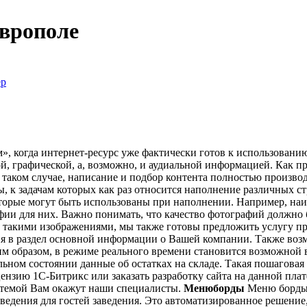
аврополе
ёр
, когда интернет-ресурс уже фактически готов к использованию,
, графической, а, возможно, и аудиальной информацией. Как пр
таком случае, написание и подбор контента полностью произво
 к задачам которых как раз относится наполнение различных ст
торые могут быть использованы при наполнении. Например, наи
фии для них. Важно понимать, что качество фотографий должно 
е такими изображениями, мы также готовы предложить услугу п
ия в раздел основной информации о Вашей компании. Также воз
образом, в режиме реального времени становится возможной выг
альном состоянии данные об остатках на складе. Такая пошаговая
ензию 1С-Битрикс или заказать разработку сайта на данной пл
стемой Вам окажут наши специалисты.
Менюборды
Меню борды 
дения для гостей заведения. Это автоматизированное решение, 