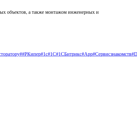
ных объектов, а также монтажом инженерных и
сторатору
##РКипер
#1c
#1С
#1СБитрикс
#App
#Cервисзнакомств
#D