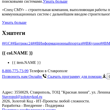
поисковыми системами.
Узнать больше
«Спец СМУ» – строительная компания, выполняющая работы по
коммуникационных систем с дальнейшим вводом строительного
Узнать больше
Хэштеги
##1С
##Битрикс24
##ВИнформационныйпортал
##ВКухню
##ВМ
{{ col.NAME }}
{{ item.NAME }}
8-800-775-73-99
Телефон в Ставрополе
Позвонить нам Онлайн
Скачать программу
для помощи
Адрес: 3550029, Ставрополь, ТОЦ "Красная линия", ул. Лени
Stavropol@zolotoykod.ru
2026, Золотой Код
- ИТ-Проекты любой сложности.
Разработка - Внедрение - Поддержка
Политика конфиденциальности