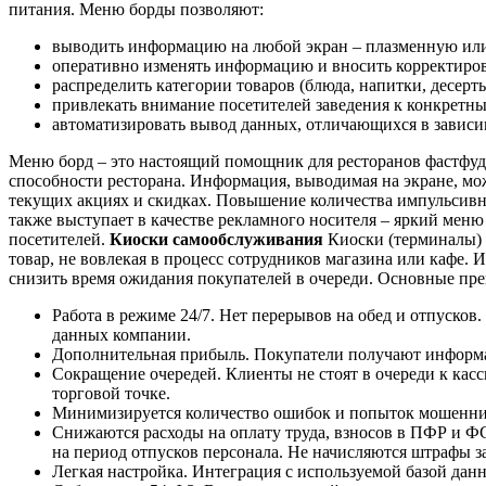
питания. Меню борды позволяют:
выводить информацию на любой экран – плазменную или
оперативно изменять информацию и вносить корректиров
распределить категории товаров (блюда, напитки, десерт
привлекать внимание посетителей заведения к конкретн
автоматизировать вывод данных, отличающихся в зависимос
Меню борд – это настоящий помощник для ресторанов фастфуд –
способности ресторана. Информация, выводимая на экране, м
текущих акциях и скидках. Повышение количества импульсивны
также выступает в качестве рекламного носителя – яркий меню
посетителей.
Киоски самообслуживания
Киоски (терминалы) 
товар, не вовлекая в процесс сотрудников магазина или кафе.
снизить время ожидания покупателей в очереди. Основные пр
Работа в режиме 24/7. Нет перерывов на обед и отпусков
данных компании.
Дополнительная прибыль. Покупатели получают информац
Сокращение очередей. Клиенты не стоят в очереди к ка
торговой точке.
Минимизируется количество ошибок и попыток мошеннич
Снижаются расходы на оплату труда, взносов в ПФР и Ф
на период отпусков персонала. Не начисляются штрафы з
Легкая настройка. Интеграция с используемой базой да