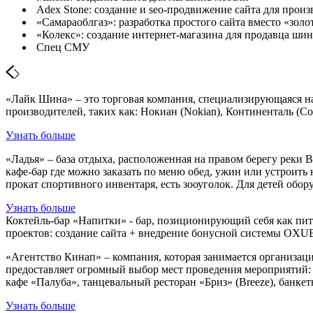
Adex Stone: создание и seo-продвижение сайта для произ
«Самараоблгаз»: разработка простого сайта вместо «золо
«Колекс»: создание интернет-магазина для продавца шин
Спец СМУ
«Лайк Шина» – это торговая компания, специализирующаяся н
производителей, таких как: Нокиан (Nokian), Континенталь (Cont
Узнать больше
«Ладья» – база отдыха, расположенная на правом берегу реки 
кафе-бар где можно заказать по меню обед, ужин или устроить
прокат спортивного инвентаря, есть зооуголок. Для детей обор
Узнать больше
Коктейль-бар «Напитки» - бар, позиционирующий себя как пите
проектов: создание сайта + внедрение бонусной системы OX
«Агентство Кинап» – компания, которая занимается организац
предоставляет огромный выбор мест проведения мероприятий: б
кафе «Палуба», танцевальный ресторан «Бриз» (Breeze), банке
Узнать больше