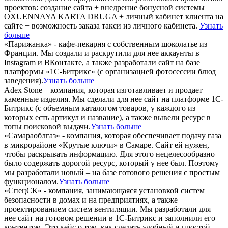
проектов: создание сайта + внедрение бонусной системы
OXUENNAYA KARTA DRUGA + личный кабинет клиента на
сайте + возможность заказа такси из личного кабинета.
Узнать
больше
«Парижанка» - кафе-пекарня с собственным шоколатье из
Франции. Мы создали и раскрутили для нее аккаунты в
Instagram и ВКонтакте, а также разработали сайт на базе
платформы «1С-Битрикс» (с организацией фотосессии блюд
заведения).
Узнать больше
Adex Stone – компания, которая изготавливает и продает
каменные изделия. Мы сделали для нее сайт на платформе 1С-
Битрикс (с объемным каталогом товаров, у каждого из
которых есть артикул и название), а также вывели ресурс в
топы поисковой выдачи.
Узнать больше
«Самараоблгаз» - компания, которая обеспечивает подачу газа
в микрорайоне «Крутые ключи» в Самаре. Сайт ей нужен,
чтобы раскрывать информацию. Для этого нецелесообразно
было содержать дорогой ресурс, который у нее был. Поэтому
мы разработали новый – на базе готового решения с простым
функционалом.
Узнать больше
«СпецСК» - компания, занимающаяся установкой систем
безопасности в домах и на предприятиях, а также
проектированием систем вентиляции. Мы разработали для
нее сайт на готовом решении в 1С-Битрикс и заполнили его
контентом. Это кейс о том, как сделать удобный и простой