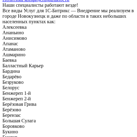
Наши специалисты работают везде!
Все виды Услуг для 1С-Битрикс — Внедрение мы реализуем в
городе Новокузнецк и даже по области в таких небольших
населенных пунктах как:
Алексеевка
Ананьино
Анисимово
Апанас
Атаманово
Ашмарино
Баевка
Балластный Карьер
Бардина
Бедарёво
Безруково
Белорус
Бенжереп 1-й
Бенжереп 2-й
Берёзовая Грива
Берёзово
Берензас
Большая Сулага
Боровково
Букино