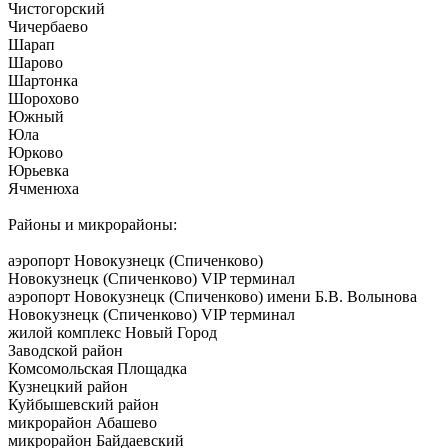
Чистогорский
Чичербаево
Шарап
Шарово
Шартонка
Шорохово
Южный
Юла
Юрково
Юрьевка
Ячменюха
Районы и микрорайоны:
аэропорт Новокузнецк (Спиченково)
Новокузнецк (Спиченково) VIP терминал
аэропорт Новокузнецк (Спиченково) имени Б.В. Волынова
Новокузнецк (Спиченково) VIP терминал
жилой комплекс Новый Город
Заводской район
Комсомольская Площадка
Кузнецкий район
Куйбышевский район
микрорайон Абашево
микрорайон Байдаевский