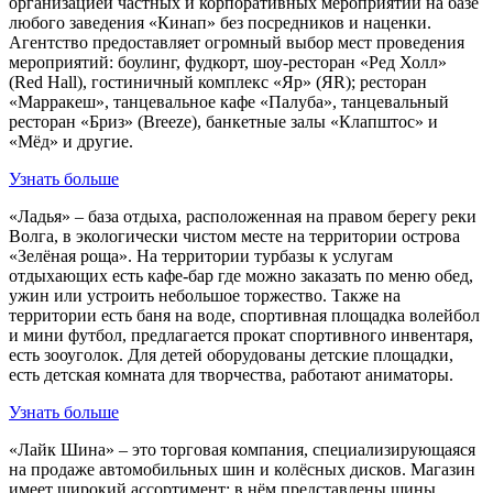
организацией частных и корпоративных мероприятий на базе
любого заведения «Кинап» без посредников и наценки.
Агентство предоставляет огромный выбор мест проведения
мероприятий: боулинг, фудкорт, шоу-ресторан «Ред Холл»
(Red Hall), гостиничный комплекс «Яр» (ЯR); ресторан
«Марракеш», танцевальное кафе «Палуба», танцевальный
ресторан «Бриз» (Breeze), банкетные залы «Клапштос» и
«Мёд» и другие.
Узнать больше
«Ладья» – база отдыха, расположенная на правом берегу реки
Волга, в экологически чистом месте на территории острова
«Зелёная роща». На территории турбазы к услугам
отдыхающих есть кафе-бар где можно заказать по меню обед,
ужин или устроить небольшое торжество. Также на
территории есть баня на воде, спортивная площадка волейбол
и мини футбол, предлагается прокат спортивного инвентаря,
есть зооуголок. Для детей оборудованы детские площадки,
есть детская комната для творчества, работают аниматоры.
Узнать больше
«Лайк Шина» – это торговая компания, специализирующаяся
на продаже автомобильных шин и колёсных дисков. Магазин
имеет широкий ассортимент: в нём представлены шины