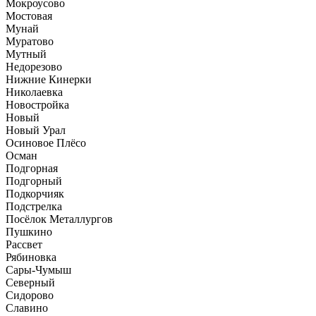
Мокроусово
Мостовая
Мунай
Муратово
Мутный
Недорезово
Нижние Кинерки
Николаевка
Новостройка
Новый
Новый Урал
Осиновое Плёсо
Осман
Подгорная
Подгорный
Подкорчияк
Подстрелка
Посёлок Металлургов
Пушкино
Рассвет
Рябиновка
Сары-Чумыш
Северный
Сидорово
Славино