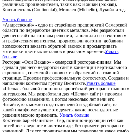
различных производителей, таких как: Нокиан (Nokian),
Континенталь (Continental), Мишлен (Michelin), Лукойл и т.д.
Узнать больше
«Андреевский» - одно из старейших предприятий Самарской
области по переработке цветных металлов. Мы разработали
для него сайт на готовом решении, заполнили его текстовым
и графическим контентом, прорисовали логотип, добавили
возможности заказать обратной звонок и просматривать
котировки цветных металлов в реальном времени.
Узнать
больше
Ресторан «Фон Вакано» - самарский ресторан-пивная. Мы
сделали для него недорогой сайт в концепции вертикального
скроллинга, со сменой фоновых изображений на главной
странице. Провели профессиональную фотосъемку. Создали и
наполнили контентом группу Вконтакте.
Узнать больше
«Шелк» - большой восточно-европейский ресторан с пышным
интерьером. Мы разработали для «Шелка» сайт (+ провели
фотосессию заведения), а потом несколько лет вели его.
Читайте, как можно создать дешевый и удобный сайт, на
какой платформе лучше это делать, какие нестандартные
решения можно применять.
Узнать больше
Коктейль-бар «Напитки» - бар, позиционирующий себя как
питейное заведение в чистом виде, без примеси ресторана и
кальянной. Для его продвижения мы реализовали яркое комбо