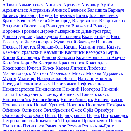
Абакан
Альметьевск
Ангарск
Арзамас
Армавир
Артём
Архангельск
Астрахань
Ачинск
Балаково
Балашиха
Барнаул
Батайск
Белгород
Бердск
Березники
Бийск
Благовещенск
Братск
Брянск
Великий Новгород
Владивосток
Владикавказ
Владимир
Волгоград
Волгодонск
Волжский
Вологда
Воронеж
Грозный
Дербент
Дзержинск
Димитровград
Долгопрудный
Домодедово
Евпатория
Екатеринбург
Елец
Ессентуки
Железногорск
Жуковский
Златоуст
Иваново
Ижевск
Иркутск
Йошкар-Ола
Казань
Калининград
Калуга
Каменск-Уральский
Камышин
Каспийск
Кемерово
Керчь
Киров
Кисловодск
Ковров
Коломна
Комсомольск- на-Амуре
Копейск
Королёв
Кострома
Красногорск
Краснодар
Красноярск
Курган
Курск
Кызыл
Липецк
Люберцы
Магнитогорск
Майкоп
Махачкала
Миасс
Москва
Мурманск
Муром
Мытищи
Набережные Челны
Назрань
Нальчик
Находка
Невинномысск
Нефтекамск
Нефтеюганск
Нижневартовск
Нижнекамск
Нижний Новгород
Нижний
Тагил
Новокузнецк
Новокуйбышевск
Новомосковск
Новороссийск
Новосибирск
Новочебоксарск
Новочеркасск
Новошахтинск
Новый Уренгой
Ногинск
Норильск
Ноябрьск
Обнинск
Одинцово
Октябрьский
Омск
Орёл
Оренбург
Орехово-Зуево
Орск
Пенза
Первоуральск
Пермь
Петрозаводск
Петропавловск- Камчатский
Подольск
Прокопьевск
Псков
Пушкино
Пятигорск
Раменское
Реутов
Ростов-на-Дону