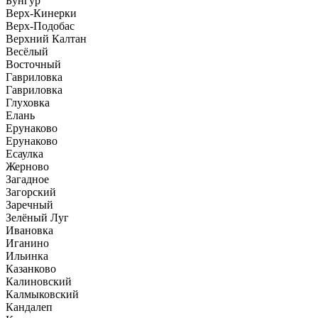
Бунгур
Верх-Кинерки
Верх-Подобас
Верхний Калтан
Весёлый
Восточный
Гавриловка
Гавриловка
Глуховка
Елань
Ерунаково
Ерунаково
Есаулка
Жерново
Загадное
Загорский
Заречный
Зелёный Луг
Ивановка
Иганино
Ильинка
Казанково
Калиновский
Калмыковский
Кандалеп