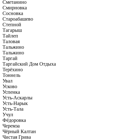
Сметанино
Смирновка
Сосновка
Староабашево
Степной
Тагарыш
Тайлеп
Таловая
Тальжино
Тальжино
Таргай
Таргайский Дом Отдыха
Терёхино
Тоннель
Увал
Усково
Успенка
Усть-Аскарлы
Усть-Нарык
Усть-Тала
Учул
Фёдоровка
Черемза
Чёрный Калтан
Чистая Грива