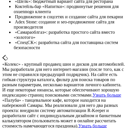
«Шелк»: бюджетный вариант сайта для ресторана
Коктейль-бар «Напитки»: продвинутые решения для
oxuennogo клиента
Продвижение в соцсетях и создание сайта для пекарни
Adex Stone: создание и seo-продвижение сайта для
производителя
«Самараоблгаз»: разработка простого сайта вместо
«золотого»
«СпецСК»: разработка сайта для поставщика систем
безопасности
«Колекс» - крупный продавец шин и дисков для автомобилей.
Мы разработали для него интернет-магазин (после того, как с
этим не справился предыдущий подрядчик). На сайте есть
гибкая структура каталога, фильтр для поиска товаров по
разным параметрам, несколько вариантов личного кабинета.
И еще некоторые нюансы, которые обеспечивают хорошую
индексацию страниц поисковыми системами.
Узнать больше
«Палуба» - танцевальное кафе, которое находится на
набережной Самары. Мы реализовали для него два разных
проекта: внедрили систему автоматизации R-Keeper и
разработали сайт с индивидуальным дизайном и банкетным
калькулятором (пользователь может в онлайне рассчитать
стоимость намечающегося праздника).
Узнать больше