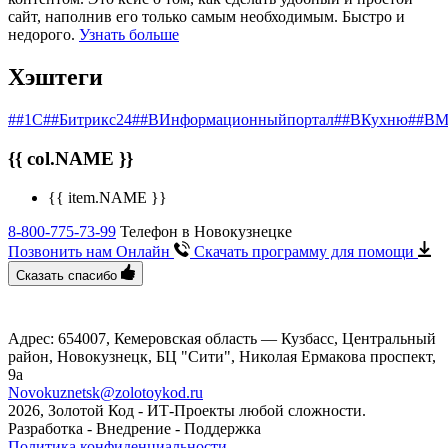
сайт, наполнив его только самым необходимым. Быстро и
недорого.
Узнать больше
Хэштеги
##1С
##Битрикс24
##ВИнформационныйпортал
##ВКухню
##ВМ
{{ col.NAME }}
{{ item.NAME }}
8-800-775-73-99
Телефон в Новокузнецке
Позвонить нам Онлайн
Скачать программу
для помощи
Сказать спасибо
Адрес: 654007, Кемеровская область — Кузбасс, Центральный
район, Новокузнецк, БЦ "Сити", ​Николая Ермакова проспект,
9а
Novokuznetsk@zolotoykod.ru
2026, Золотой Код
- ИТ-Проекты любой сложности.
Разработка - Внедрение - Поддержка
Политика конфиденциальности