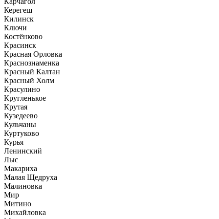
Карчагол
Керегеш
Килинск
Ключи
Костёнково
Красинск
Красная Орловка
Краснознаменка
Красный Калтан
Красный Холм
Красулино
Кругленькое
Крутая
Кузедеево
Кульчаны
Куртуково
Курья
Ленинский
Лыс
Макариха
Малая Щедруха
Малиновка
Мир
Митино
Михайловка