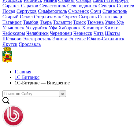
Рубцовск
Рыбинск
Рязань
Салават
Самара
Санкт-Петербург
Саранск
Саратов
Севастополь
Северодвинск
Северск
Сергиев
Посад
Серпухов
Симферополь
Смоленск
Сочи
Ставрополь
Старый Оскол
Стерлитамак
Сургут
Сызрань
Сыктывкар
Таганрог
Тамбов
Тверь
Тольятти
Томск
Тюмень
Улан-Удэ
Ульяновск
Уссурийск
Уфа
Хабаровск
Хасавюрт
Химки
Чебоксары
Челябинск
Череповец
Черкесск
Чита
Шахты
Щёлково
Электросталь
Элиста
Энгельс
Южно-Сахалинск
Якутск
Ярославль
Главная
1С-Битрикс
1С-Битрикс — Внедрение