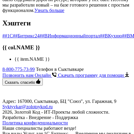
мы разработали новый – на базе готового решения с простым
функционалом.
Узнать больше
Хэштеги
##1С
##Битрикс24
##ВИнформационныйпортал
##ВКухню
##ВМ
{{ col.NAME }}
{{ item.NAME }}
8-800-775-73-99
Телефон в Сыктывкаре
Позвонить нам Онлайн
Скачать программу
для помощи
Сказать спасибо
Адрес: 167000, Сыктывкар, БЦ "Союз", ул. Гаражная, 9
Syktyvkar@zolotoykod.ru
2026, Золотой Код
- ИТ-Проекты любой сложности.
Разработка - Внедрение - Поддержка
Политика конфиденциальности
Наши специалисты работают везде!
Все виды Услуг для 1С-Битрикс — Внедрение мы реализуем в