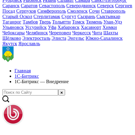
Рубцовск
Рыбинск
Рязань
Салават
Самара
Санкт-Петербург
Саранск
Саратов
Севастополь
Северодвинск
Северск
Сергиев
Посад
Серпухов
Симферополь
Смоленск
Сочи
Ставрополь
Старый Оскол
Стерлитамак
Сургут
Сызрань
Сыктывкар
Таганрог
Тамбов
Тверь
Тольятти
Томск
Тюмень
Улан-Удэ
Ульяновск
Уссурийск
Уфа
Хабаровск
Хасавюрт
Химки
Чебоксары
Челябинск
Череповец
Черкесск
Чита
Шахты
Щёлково
Электросталь
Элиста
Энгельс
Южно-Сахалинск
Якутск
Ярославль
Главная
1С-Битрикс
1С-Битрикс — Внедрение