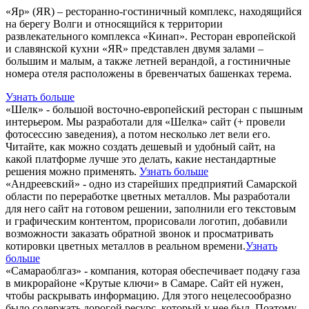
«Яр» (ЯR) – ресторанно-гостиничный комплекс, находящийся
на берегу Волги и относящийся к территории
развлекательного комплекса «Кинап». Ресторан европейской
и славянской кухни «ЯR» представлен двумя залами –
большим и малым, а также летней верандой, а гостиничные
номера отеля расположены в бревенчатых башенках терема.
Узнать больше
«Шелк» - большой восточно-европейский ресторан с пышным
интерьером. Мы разработали для «Шелка» сайт (+ провели
фотосессию заведения), а потом несколько лет вели его.
Читайте, как можно создать дешевый и удобный сайт, на
какой платформе лучше это делать, какие нестандартные
решения можно применять.
Узнать больше
«Андреевский» - одно из старейших предприятий Самарской
области по переработке цветных металлов. Мы разработали
для него сайт на готовом решении, заполнили его текстовым
и графическим контентом, прорисовали логотип, добавили
возможности заказать обратной звонок и просматривать
котировки цветных металлов в реальном времени.
Узнать
больше
«Самараоблгаз» - компания, которая обеспечивает подачу газа
в микрорайоне «Крутые ключи» в Самаре. Сайт ей нужен,
чтобы раскрывать информацию. Для этого нецелесообразно
было содержать дорогой ресурс, который у нее был. Поэтому