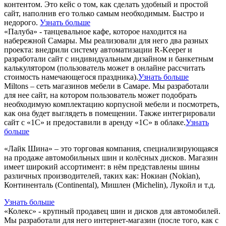
контентом. Это кейс о том, как сделать удобный и простой
сайт, наполнив его только самым необходимым. Быстро и
недорого.
Узнать больше
«Палуба» - танцевальное кафе, которое находится на
набережной Самары. Мы реализовали для него два разных
проекта: внедрили систему автоматизации R-Keeper и
разработали сайт с индивидуальным дизайном и банкетным
калькулятором (пользователь может в онлайне рассчитать
стоимость намечающегося праздника).
Узнать больше
Miltons – сеть магазинов мебели в Самаре. Мы разработали
для нее сайт, на котором пользователь может подобрать
необходимую комплектацию корпусной мебели и посмотреть,
как она будет выглядеть в помещении. Также интегрировали
сайт с «1С» и предоставили в аренду «1С» в облаке.
Узнать
больше
«Лайк Шина» – это торговая компания, специализирующаяся
на продаже автомобильных шин и колёсных дисков. Магазин
имеет широкий ассортимент: в нём представлены шины
различных производителей, таких как: Нокиан (Nokian),
Континенталь (Continental), Мишлен (Michelin), Лукойл и т.д.
Узнать больше
«Колекс» - крупный продавец шин и дисков для автомобилей.
Мы разработали для него интернет-магазин (после того, как с