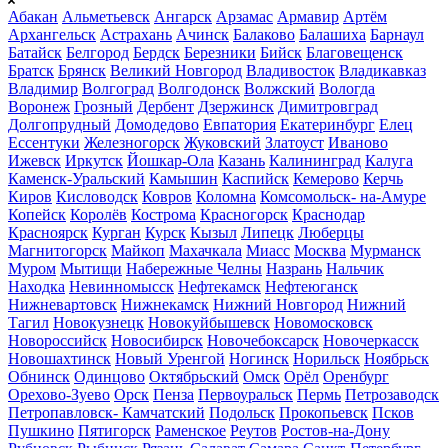
Абакан
Альметьевск
Ангарск
Арзамас
Армавир
Артём
Архангельск
Астрахань
Ачинск
Балаково
Балашиха
Барнаул
Батайск
Белгород
Бердск
Березники
Бийск
Благовещенск
Братск
Брянск
Великий Новгород
Владивосток
Владикавказ
Владимир
Волгоград
Волгодонск
Волжский
Вологда
Воронеж
Грозный
Дербент
Дзержинск
Димитровград
Долгопрудный
Домодедово
Евпатория
Екатеринбург
Елец
Ессентуки
Железногорск
Жуковский
Златоуст
Иваново
Ижевск
Иркутск
Йошкар-Ола
Казань
Калининград
Калуга
Каменск-Уральский
Камышин
Каспийск
Кемерово
Керчь
Киров
Кисловодск
Ковров
Коломна
Комсомольск- на-Амуре
Копейск
Королёв
Кострома
Красногорск
Краснодар
Красноярск
Курган
Курск
Кызыл
Липецк
Люберцы
Магнитогорск
Майкоп
Махачкала
Миасс
Москва
Мурманск
Муром
Мытищи
Набережные Челны
Назрань
Нальчик
Находка
Невинномысск
Нефтекамск
Нефтеюганск
Нижневартовск
Нижнекамск
Нижний Новгород
Нижний
Тагил
Новокузнецк
Новокуйбышевск
Новомосковск
Новороссийск
Новосибирск
Новочебоксарск
Новочеркасск
Новошахтинск
Новый Уренгой
Ногинск
Норильск
Ноябрьск
Обнинск
Одинцово
Октябрьский
Омск
Орёл
Оренбург
Орехово-Зуево
Орск
Пенза
Первоуральск
Пермь
Петрозаводск
Петропавловск- Камчатский
Подольск
Прокопьевск
Псков
Пушкино
Пятигорск
Раменское
Реутов
Ростов-на-Дону