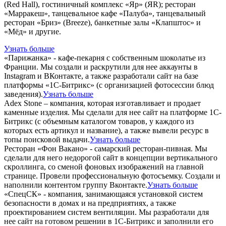
(Red Hall), гостиничный комплекс «Яр» (ЯR); ресторан
«Марракеш», танцевальное кафе «Палуба», танцевальный
ресторан «Бриз» (Breeze), банкетные залы «Клапштос» и
«Мёд» и другие.
Узнать больше
«Парижанка» - кафе-пекарня с собственным шоколатье из
Франции. Мы создали и раскрутили для нее аккаунты в
Instagram и ВКонтакте, а также разработали сайт на базе
платформы «1С-Битрикс» (с организацией фотосессии блюд
заведения).
Узнать больше
Adex Stone – компания, которая изготавливает и продает
каменные изделия. Мы сделали для нее сайт на платформе 1С-
Битрикс (с объемным каталогом товаров, у каждого из
которых есть артикул и название), а также вывели ресурс в
топы поисковой выдачи.
Узнать больше
Ресторан «Фон Вакано» - самарский ресторан-пивная. Мы
сделали для него недорогой сайт в концепции вертикального
скроллинга, со сменой фоновых изображений на главной
странице. Провели профессиональную фотосъемку. Создали и
наполнили контентом группу Вконтакте.
Узнать больше
«СпецСК» - компания, занимающаяся установкой систем
безопасности в домах и на предприятиях, а также
проектированием систем вентиляции. Мы разработали для
нее сайт на готовом решении в 1С-Битрикс и заполнили его