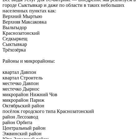
городе Сыктывкар и даже по области в таких небольших
населенных пунктах как:
Верхний Мыртыю
Верхняя Максаковка
Выльтыдор
Краснозатонский
Седкыркещ
Сыктывкар
Трёхозёрка
Районы и микрорайоны:
квартал Давпон
квартал Строитель
местечко Давпон
местечко Дырнос
микрорайон Нижний Чов
микрорайон Париж
Октябрьский район
посёлок городского типа Краснозатонский
район Лесозавод
район Орбита
Центральный район
Эжвинский район