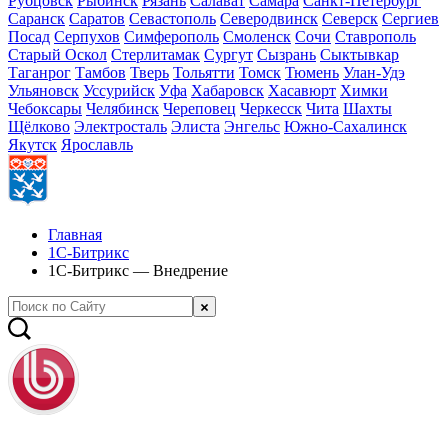
Рубцовск
Рыбинск
Рязань
Салават
Самара
Санкт-Петербург
Саранск
Саратов
Севастополь
Северодвинск
Северск
Сергиев
Посад
Серпухов
Симферополь
Смоленск
Сочи
Ставрополь
Старый Оскол
Стерлитамак
Сургут
Сызрань
Сыктывкар
Таганрог
Тамбов
Тверь
Тольятти
Томск
Тюмень
Улан-Удэ
Ульяновск
Уссурийск
Уфа
Хабаровск
Хасавюрт
Химки
Чебоксары
Челябинск
Череповец
Черкесск
Чита
Шахты
Щёлково
Электросталь
Элиста
Энгельс
Южно-Сахалинск
Якутск
Ярославль
Главная
1С-Битрикс
1С-Битрикс — Внедрение