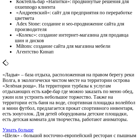
Коктейль-бар «Напитки»: продвинутые решения для
oxuennogo клиента
«Андреевский»: сайт для предприятия по переработке
цветмета
Adex Stone: создание и seo-продвижение сайта для
производителя
«Колекс»: создание интернет-магазина для продавца
шин и дисков
Miltons: создание сайта для магазина мебели
Агентство Кинап
«Ладья» – база отдыха, расположенная на правом берегу реки
Волга, в экологически чистом месте на территории острова
«Зелёная роща». На территории турбазы к услугам
отдыхающих есть кафе-бар где можно заказать по меню обед,
ужин или устроить небольшое торжество. Также на
территории есть баня на воде, спортивная площадка волейбол
и мини футбол, предлагается прокат спортивного инвентаря,
есть зооуголок. Для детей оборудованы детские площадки,
есть детская комната для творчества, работают аниматоры.
Узнать больше
«Шелк» - большой восточно-европейский ресторан с пышным