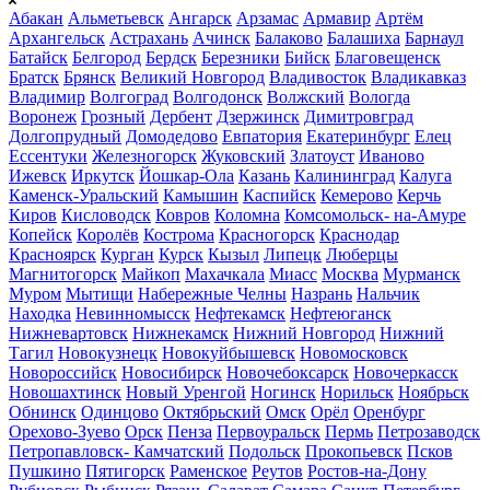
Абакан
Альметьевск
Ангарск
Арзамас
Армавир
Артём
Архангельск
Астрахань
Ачинск
Балаково
Балашиха
Барнаул
Батайск
Белгород
Бердск
Березники
Бийск
Благовещенск
Братск
Брянск
Великий Новгород
Владивосток
Владикавказ
Владимир
Волгоград
Волгодонск
Волжский
Вологда
Воронеж
Грозный
Дербент
Дзержинск
Димитровград
Долгопрудный
Домодедово
Евпатория
Екатеринбург
Елец
Ессентуки
Железногорск
Жуковский
Златоуст
Иваново
Ижевск
Иркутск
Йошкар-Ола
Казань
Калининград
Калуга
Каменск-Уральский
Камышин
Каспийск
Кемерово
Керчь
Киров
Кисловодск
Ковров
Коломна
Комсомольск- на-Амуре
Копейск
Королёв
Кострома
Красногорск
Краснодар
Красноярск
Курган
Курск
Кызыл
Липецк
Люберцы
Магнитогорск
Майкоп
Махачкала
Миасс
Москва
Мурманск
Муром
Мытищи
Набережные Челны
Назрань
Нальчик
Находка
Невинномысск
Нефтекамск
Нефтеюганск
Нижневартовск
Нижнекамск
Нижний Новгород
Нижний
Тагил
Новокузнецк
Новокуйбышевск
Новомосковск
Новороссийск
Новосибирск
Новочебоксарск
Новочеркасск
Новошахтинск
Новый Уренгой
Ногинск
Норильск
Ноябрьск
Обнинск
Одинцово
Октябрьский
Омск
Орёл
Оренбург
Орехово-Зуево
Орск
Пенза
Первоуральск
Пермь
Петрозаводск
Петропавловск- Камчатский
Подольск
Прокопьевск
Псков
Пушкино
Пятигорск
Раменское
Реутов
Ростов-на-Дону