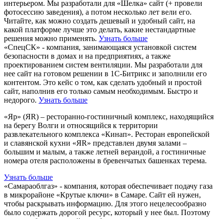
интерьером. Мы разработали для «Шелка» сайт (+ провели
фотосессию заведения), а потом несколько лет вели его.
Читайте, как можно создать дешевый и удобный сайт, на
какой платформе лучше это делать, какие нестандартные
решения можно применять.
Узнать больше
«СпецСК» - компания, занимающаяся установкой систем
безопасности в домах и на предприятиях, а также
проектированием систем вентиляции. Мы разработали для
нее сайт на готовом решении в 1С-Битрикс и заполнили его
контентом. Это кейс о том, как сделать удобный и простой
сайт, наполнив его только самым необходимым. Быстро и
недорого.
Узнать больше
«Яр» (ЯR) – ресторанно-гостиничный комплекс, находящийся
на берегу Волги и относящийся к территории
развлекательного комплекса «Кинап». Ресторан европейской
и славянской кухни «ЯR» представлен двумя залами –
большим и малым, а также летней верандой, а гостиничные
номера отеля расположены в бревенчатых башенках терема.
Узнать больше
«Самараоблгаз» - компания, которая обеспечивает подачу газа
в микрорайоне «Крутые ключи» в Самаре. Сайт ей нужен,
чтобы раскрывать информацию. Для этого нецелесообразно
было содержать дорогой ресурс, который у нее был. Поэтому