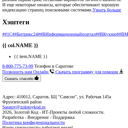
И еще некоторые нюансы, которые обеспечивают хорошую
индексацию страниц поисковыми системами.
Узнать больше
Хэштеги
##1С
##Битрикс24
##ВИнформационныйпортал
##ВКухню
##ВМ
{{ col.NAME }}
{{ item.NAME }}
8-800-775-73-99
Телефон в Саратове
Позвонить нам Онлайн
Скачать программу
для помощи
Сказать спасибо
Адрес: 410012, Саратов, БЦ "Самсон", ул. Рабочая 145а
Фрунзенский район
Saratov@zolotoykod.ru
2026, Золотой Код
- ИТ-Проекты любой сложности.
Разработка - Внедрение - Поддержка
Политика конфиденциальности
Наши специалисты работают везде!