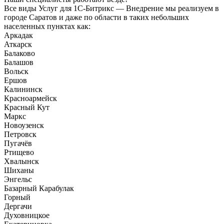
Все виды Услуг для 1С-Битрикс — Внедрение мы реализуем в
городе Саратов и даже по области в таких небольших
населенных пунктах как:
Аркадак
Аткарск
Балаково
Балашов
Вольск
Ершов
Калининск
Красноармейск
Красный Кут
Маркс
Новоузенск
Петровск
Пугачёв
Ртищево
Хвалынск
Шиханы
Энгельс
Базарный Карабулак
Горный
Дергачи
Духовницкое