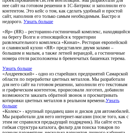
проектированием систем вентиляции. Мы разработали для
нее сайт на готовом решении в 1С-Битрикс и заполнили его
контентом. Это кейс о том, как сделать удобный и простой
сайт, наполнив его только самым необходимым. Быстро и
недорого.
Узнать больше
«Яр» (ЯR) – ресторанно-гостиничный комплекс, находящийся
на берегу Волги и относящийся к территории
развлекательного комплекса «Кинап». Ресторан европейской
и славянской кухни «ЯR» представлен двумя залами –
большим и малым, а также летней верандой, а гостиничные
номера отеля расположены в бревенчатых башенках терема.
Узнать больше
«Андреевский» - одно из старейших предприятий Самарской
области по переработке цветных металлов. Мы разработали
для него сайт на готовом решении, заполнили его текстовым
и графическим контентом, прорисовали логотип, добавили
возможности заказать обратной звонок и просматривать
котировки цветных металлов в реальном времени.
Узнать
больше
«Колекс» - крупный продавец шин и дисков для автомобилей.
Мы разработали для него интернет-магазин (после того, как с
этим не справился предыдущий подрядчик). На сайте есть
гибкая структура каталога, фильтр для поиска товаров по
разным параметрам, несколько вариантов личного кабинета.