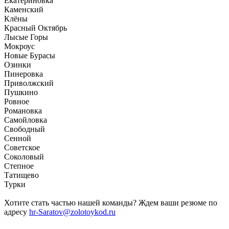
Екатериновка
Каменский
Клёны
Красный Октябрь
Лысые Горы
Мокроус
Новые Бурасы
Озинки
Пинеровка
Приволжский
Пушкино
Ровное
Романовка
Самойловка
Свободный
Сенной
Советское
Соколовый
Степное
Татищево
Турки
Хотите стать частью нашей команды? Ждем ваши резюме по
адресу
hr-Saratov@zolotoykod.ru