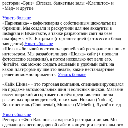
ресторан «Бриз» (Breeze), банкетные залы «Клапштос» и
«Мёд» и другие.
Узнать больше
«Парижанка» - кафе-пекарня с собственным шоколатье из
Франции. Мы создали и раскрутили для нее аккаунты в
Instagram и ВКонтакте, а также разработали сайт на базе
платформы «1С-Битрикс» (с организацией фотосессии блюд
заведения).
Узнать больше
«Шелк» - большой восточно-европейский ресторан с пышным
интерьером. Мы разработали для «Шелка» сайт (+ провели
фотосессию заведения), а потом несколько лет вели его.
Читайте, как можно создать дешевый и удобный сайт, на
какой платформе лучше это делать, какие нестандартные
решения можно применять.
Узнать больше
«Лайк Шина» – это торговая компания, специализирующаяся
на продаже автомобильных шин и колёсных дисков. Магазин
имеет широкий ассортимент: в нём представлены шины
различных производителей, таких как: Нокиан (Nokian),
Континенталь (Continental), Мишлен (Michelin), Лукойл и т.д.
Узнать больше
Ресторан «Фон Вакано» - самарский ресторан-пивная. Мы
сделали для него недорогой сайт в концепции вертикального