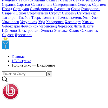
Рубцовск
Рыбинск
Рязань
Салават
Самара
Санкт-Петербург
Саранск
Саратов
Севастополь
Северодвинск
Северск
Сергиев
Посад
Серпухов
Симферополь
Смоленск
Сочи
Ставрополь
Старый Оскол
Стерлитамак
Сургут
Сызрань
Сыктывкар
Таганрог
Тамбов
Тверь
Тольятти
Томск
Тюмень
Улан-Удэ
Ульяновск
Уссурийск
Уфа
Хабаровск
Хасавюрт
Химки
Чебоксары
Челябинск
Череповец
Черкесск
Чита
Шахты
Щёлково
Электросталь
Элиста
Энгельс
Южно-Сахалинск
Якутск
Ярославль
Главная
1С-Битрикс
1С-Битрикс — Внедрение