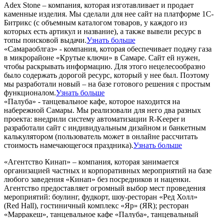
Adex Stone – компания, которая изготавливает и продает
каменные изделия. Мы сделали для нее сайт на платформе 1С-
Битрикс (с объемным каталогом товаров, у каждого из
которых есть артикул и название), а также вывели ресурс в
топы поисковой выдачи.
Узнать больше
«Самараоблгаз» - компания, которая обеспечивает подачу газа
в микрорайоне «Крутые ключи» в Самаре. Сайт ей нужен,
чтобы раскрывать информацию. Для этого нецелесообразно
было содержать дорогой ресурс, который у нее был. Поэтому
мы разработали новый – на базе готового решения с простым
функционалом.
Узнать больше
«Палуба» - танцевальное кафе, которое находится на
набережной Самары. Мы реализовали для него два разных
проекта: внедрили систему автоматизации R-Keeper и
разработали сайт с индивидуальным дизайном и банкетным
калькулятором (пользователь может в онлайне рассчитать
стоимость намечающегося праздника).
Узнать больше
«Агентство Кинап» – компания, которая занимается
организацией частных и корпоративных мероприятий на базе
любого заведения «Кинап» без посредников и наценки.
Агентство предоставляет огромный выбор мест проведения
мероприятий: боулинг, фудкорт, шоу-ресторан «Ред Холл»
(Red Hall), гостиничный комплекс «Яр» (ЯR); ресторан
«Марракеш», танцевальное кафе «Палуба», танцевальный