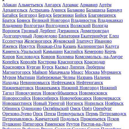
Абакан
Альметьевск
Ангарск
Арзамас
Армавир
Артём
Архангельск
Астрахань
Ачинск
Балаково
Балашиха
Барнаул
Батайск
Белгород
Бердск
Березники
Бийск
Благовещенск
Братск
Брянск
Великий Новгород
Владивосток
Владикавказ
Владимир
Волгоград
Волгодонск
Волжский
Вологда
Воронеж
Грозный
Дербент
Дзержинск
Димитровград
Долгопрудный
Домодедово
Евпатория
Екатеринбург
Елец
Ессентуки
Железногорск
Жуковский
Златоуст
Иваново
Ижевск
Иркутск
Йошкар-Ола
Казань
Калининград
Калуга
Каменск-Уральский
Камышин
Каспийск
Кемерово
Керчь
Киров
Кисловодск
Ковров
Коломна
Комсомольск- на-Амуре
Копейск
Королёв
Кострома
Красногорск
Краснодар
Красноярск
Курган
Курск
Кызыл
Липецк
Люберцы
Магнитогорск
Майкоп
Махачкала
Миасс
Москва
Мурманск
Муром
Мытищи
Набережные Челны
Назрань
Нальчик
Находка
Невинномысск
Нефтекамск
Нефтеюганск
Нижневартовск
Нижнекамск
Нижний Новгород
Нижний
Тагил
Новокузнецк
Новокуйбышевск
Новомосковск
Новороссийск
Новосибирск
Новочебоксарск
Новочеркасск
Новошахтинск
Новый Уренгой
Ногинск
Норильск
Ноябрьск
Обнинск
Одинцово
Октябрьский
Омск
Орёл
Оренбург
Орехово-Зуево
Орск
Пенза
Первоуральск
Пермь
Петрозаводск
Петропавловск- Камчатский
Подольск
Прокопьевск
Псков
Пушкино
Пятигорск
Раменское
Реутов
Ростов-на-Дону