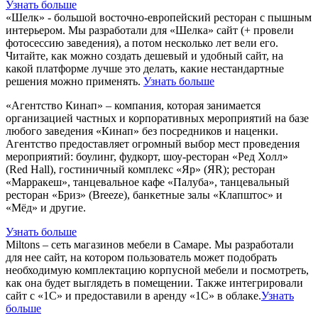
Узнать больше
«Шелк» - большой восточно-европейский ресторан с пышным
интерьером. Мы разработали для «Шелка» сайт (+ провели
фотосессию заведения), а потом несколько лет вели его.
Читайте, как можно создать дешевый и удобный сайт, на
какой платформе лучше это делать, какие нестандартные
решения можно применять.
Узнать больше
«Агентство Кинап» – компания, которая занимается
организацией частных и корпоративных мероприятий на базе
любого заведения «Кинап» без посредников и наценки.
Агентство предоставляет огромный выбор мест проведения
мероприятий: боулинг, фудкорт, шоу-ресторан «Ред Холл»
(Red Hall), гостиничный комплекс «Яр» (ЯR); ресторан
«Марракеш», танцевальное кафе «Палуба», танцевальный
ресторан «Бриз» (Breeze), банкетные залы «Клапштос» и
«Мёд» и другие.
Узнать больше
Miltons – сеть магазинов мебели в Самаре. Мы разработали
для нее сайт, на котором пользователь может подобрать
необходимую комплектацию корпусной мебели и посмотреть,
как она будет выглядеть в помещении. Также интегрировали
сайт с «1С» и предоставили в аренду «1С» в облаке.
Узнать
больше