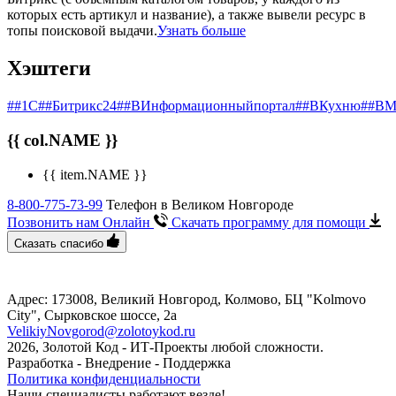
которых есть артикул и название), а также вывели ресурс в
топы поисковой выдачи.
Узнать больше
Хэштеги
##1С
##Битрикс24
##ВИнформационныйпортал
##ВКухню
##ВМ
{{ col.NAME }}
{{ item.NAME }}
8-800-775-73-99
Телефон в Великом Новгороде
Позвонить нам Онлайн
Скачать программу
для помощи
Сказать спасибо
Адрес: 173008, Великий Новгород, Колмово, БЦ "Kolmovo
City", ​Сырковское шоссе, 2а
VelikiyNovgorod@zolotoykod.ru
2026, Золотой Код
- ИТ-Проекты любой сложности.
Разработка - Внедрение - Поддержка
Политика конфиденциальности
Наши специалисты работают везде!