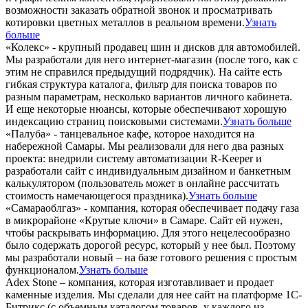
возможности заказать обратной звонок и просматривать
котировки цветных металлов в реальном времени.
Узнать
больше
«Колекс» - крупный продавец шин и дисков для автомобилей.
Мы разработали для него интернет-магазин (после того, как с
этим не справился предыдущий подрядчик). На сайте есть
гибкая структура каталога, фильтр для поиска товаров по
разным параметрам, несколько вариантов личного кабинета.
И еще некоторые нюансы, которые обеспечивают хорошую
индексацию страниц поисковыми системами.
Узнать больше
«Палуба» - танцевальное кафе, которое находится на
набережной Самары. Мы реализовали для него два разных
проекта: внедрили систему автоматизации R-Keeper и
разработали сайт с индивидуальным дизайном и банкетным
калькулятором (пользователь может в онлайне рассчитать
стоимость намечающегося праздника).
Узнать больше
«Самараоблгаз» - компания, которая обеспечивает подачу газа
в микрорайоне «Крутые ключи» в Самаре. Сайт ей нужен,
чтобы раскрывать информацию. Для этого нецелесообразно
было содержать дорогой ресурс, который у нее был. Поэтому
мы разработали новый – на базе готового решения с простым
функционалом.
Узнать больше
Adex Stone – компания, которая изготавливает и продает
каменные изделия. Мы сделали для нее сайт на платформе 1С-
Битрикс (с объемным каталогом товаров, у каждого из