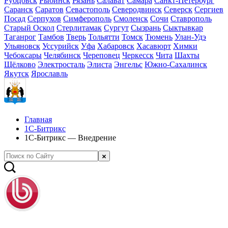
Рубцовск
Рыбинск
Рязань
Салават
Самара
Санкт-Петербург
Саранск
Саратов
Севастополь
Северодвинск
Северск
Сергиев
Посад
Серпухов
Симферополь
Смоленск
Сочи
Ставрополь
Старый Оскол
Стерлитамак
Сургут
Сызрань
Сыктывкар
Таганрог
Тамбов
Тверь
Тольятти
Томск
Тюмень
Улан-Удэ
Ульяновск
Уссурийск
Уфа
Хабаровск
Хасавюрт
Химки
Чебоксары
Челябинск
Череповец
Черкесск
Чита
Шахты
Щёлково
Электросталь
Элиста
Энгельс
Южно-Сахалинск
Якутск
Ярославль
Главная
1С-Битрикс
1С-Битрикс — Внедрение