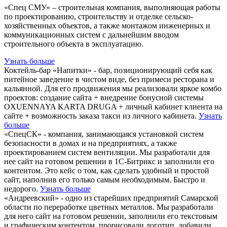
«Спец СМУ» – строительная компания, выполняющая работы
по проектированию, строительству и отделке сельско-
хозяйственных объектов, а также монтажом инженерных и
коммуникационных систем с дальнейшим вводом
строительного объекта в эксплуатацию.
Узнать больше
Коктейль-бар «Напитки» - бар, позиционирующий себя как
питейное заведение в чистом виде, без примеси ресторана и
кальянной. Для его продвижения мы реализовали яркое комбо
проектов: создание сайта + внедрение бонусной системы
OXUENNAYA KARTA DRUGA + личный кабинет клиента на
сайте + возможность заказа такси из личного кабинета.
Узнать
больше
«СпецСК» - компания, занимающаяся установкой систем
безопасности в домах и на предприятиях, а также
проектированием систем вентиляции. Мы разработали для
нее сайт на готовом решении в 1С-Битрикс и заполнили его
контентом. Это кейс о том, как сделать удобный и простой
сайт, наполнив его только самым необходимым. Быстро и
недорого.
Узнать больше
«Андреевский» - одно из старейших предприятий Самарской
области по переработке цветных металлов. Мы разработали
для него сайт на готовом решении, заполнили его текстовым
и графическим контентом, прорисовали логотип, добавили