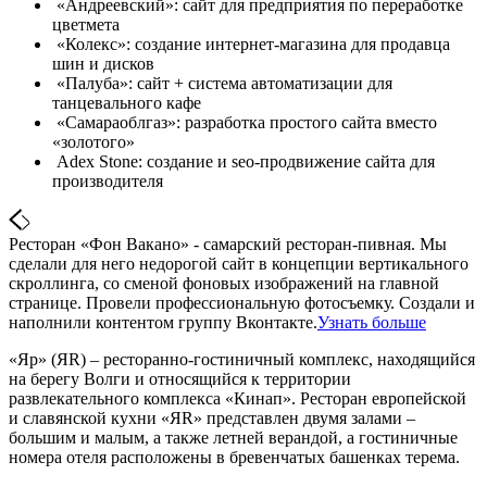
«Андреевский»: сайт для предприятия по переработке
цветмета
«Колекс»: создание интернет-магазина для продавца
шин и дисков
«Палуба»: сайт + система автоматизации для
танцевального кафе
«Самараоблгаз»: разработка простого сайта вместо
«золотого»
Adex Stone: создание и seo-продвижение сайта для
производителя
Ресторан «Фон Вакано» - самарский ресторан-пивная. Мы
сделали для него недорогой сайт в концепции вертикального
скроллинга, со сменой фоновых изображений на главной
странице. Провели профессиональную фотосъемку. Создали и
наполнили контентом группу Вконтакте.
Узнать больше
«Яр» (ЯR) – ресторанно-гостиничный комплекс, находящийся
на берегу Волги и относящийся к территории
развлекательного комплекса «Кинап». Ресторан европейской
и славянской кухни «ЯR» представлен двумя залами –
большим и малым, а также летней верандой, а гостиничные
номера отеля расположены в бревенчатых башенках терема.