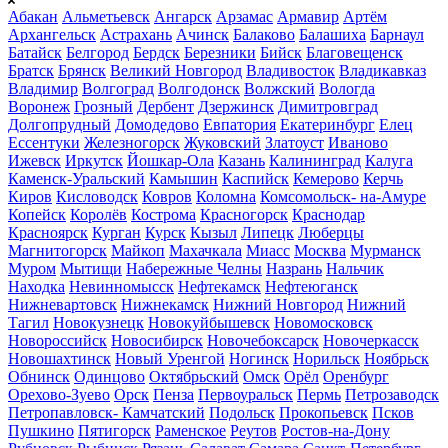
Абакан
Альметьевск
Ангарск
Арзамас
Армавир
Артём
Архангельск
Астрахань
Ачинск
Балаково
Балашиха
Барнаул
Батайск
Белгород
Бердск
Березники
Бийск
Благовещенск
Братск
Брянск
Великий Новгород
Владивосток
Владикавказ
Владимир
Волгоград
Волгодонск
Волжский
Вологда
Воронеж
Грозный
Дербент
Дзержинск
Димитровград
Долгопрудный
Домодедово
Евпатория
Екатеринбург
Елец
Ессентуки
Железногорск
Жуковский
Златоуст
Иваново
Ижевск
Иркутск
Йошкар-Ола
Казань
Калининград
Калуга
Каменск-Уральский
Камышин
Каспийск
Кемерово
Керчь
Киров
Кисловодск
Ковров
Коломна
Комсомольск- на-Амуре
Копейск
Королёв
Кострома
Красногорск
Краснодар
Красноярск
Курган
Курск
Кызыл
Липецк
Люберцы
Магнитогорск
Майкоп
Махачкала
Миасс
Москва
Мурманск
Муром
Мытищи
Набережные Челны
Назрань
Нальчик
Находка
Невинномысск
Нефтекамск
Нефтеюганск
Нижневартовск
Нижнекамск
Нижний Новгород
Нижний
Тагил
Новокузнецк
Новокуйбышевск
Новомосковск
Новороссийск
Новосибирск
Новочебоксарск
Новочеркасск
Новошахтинск
Новый Уренгой
Ногинск
Норильск
Ноябрьск
Обнинск
Одинцово
Октябрьский
Омск
Орёл
Оренбург
Орехово-Зуево
Орск
Пенза
Первоуральск
Пермь
Петрозаводск
Петропавловск- Камчатский
Подольск
Прокопьевск
Псков
Пушкино
Пятигорск
Раменское
Реутов
Ростов-на-Дону