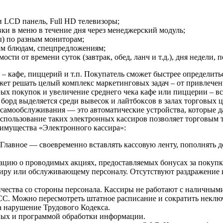
 LCD панель, Full HD телевизоры;
ки в меню в течение дня через менеджерский модуль;
ы) по разным мониторам;
ым блюдам, спецпредложениям;
ти от времени суток (завтрак, обед, ланч и т.д.), дня недели, 
 кафе, пиццерий и т.п. Покупатель сможет быстрее определитьс
ожет решать целый комплекс маркетинговых задач – от привлеч
х покупок и увеличение среднего чека кафе или пиццерии – вс
 борд выделяется среди вывесок и лайтбоксов в залах торговых 
самообслуживания — это автоматические устройства, которые д
 Использование таких электронных кассиров позволяет торговым 
еимущества «Электронного кассира»:
. Главное — своевременно вставлять кассовую ленту, пополнять 
ию о проводимых акциях, предоставляемых бонусах за покупки
ссиру или обслуживающему персоналу. Отсутствуют раздражение 
ества со стороны персонала. Кассиры не работают с наличными
СС. Можно пересмотреть штатное расписание и сократить неклю
а нарушение Трудового Кодекса.
нных и программой обработки информации.