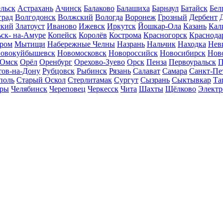
льск
Астрахань
Ачинск
Балаково
Балашиха
Барнаул
Батайск
Бел
град
Волгодонск
Волжский
Вологда
Воронеж
Грозный
Дербент
ский
Златоуст
Иваново
Ижевск
Иркутск
Йошкар-Ола
Казань
Кал
ск- на-Амуре
Копейск
Королёв
Кострома
Красногорск
Краснода
ром
Мытищи
Набережные Челны
Назрань
Нальчик
Находка
Нев
овокуйбышевск
Новомосковск
Новороссийск
Новосибирск
Нов
Омск
Орёл
Оренбург
Орехово-Зуево
Орск
Пенза
Первоуральск
П
тов-на-Дону
Рубцовск
Рыбинск
Рязань
Салават
Самара
Санкт-Пе
поль
Старый Оскол
Стерлитамак
Сургут
Сызрань
Сыктывкар
Та
ары
Челябинск
Череповец
Черкесск
Чита
Шахты
Щёлково
Электр