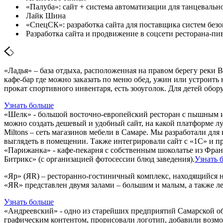
«Палуба»: сайт + система автоматизации для танцевальн
Лайк Шина
«СпецСК»: разработка сайта для поставщика систем без
Разработка сайта и продвижение в соцсети ресторана-пи
«Ладья» – база отдыха, расположенная на правом берегу реки 
кафе-бар где можно заказать по меню обед, ужин или устроить
прокат спортивного инвентаря, есть зооуголок. Для детей обор
Узнать больше
«Шелк» - большой восточно-европейский ресторан с пышным инт
можно создать дешевый и удобный сайт, на какой платформе л
Miltons – сеть магазинов мебели в Самаре. Мы разработали для
выглядеть в помещении. Также интегрировали сайт с «1С» и пр
«Парижанка» - кафе-пекарня с собственным шоколатье из Франц
Битрикс» (с организацией фотосессии блюд заведения).
Узнать 
«Яр» (ЯR) – ресторанно-гостиничный комплекс, находящийся н
«ЯR» представлен двумя залами – большим и малым, а также л
Узнать больше
«Андреевский» - одно из старейших предприятий Самарской об
графическим контентом, прорисовали логотип, добавили возмо