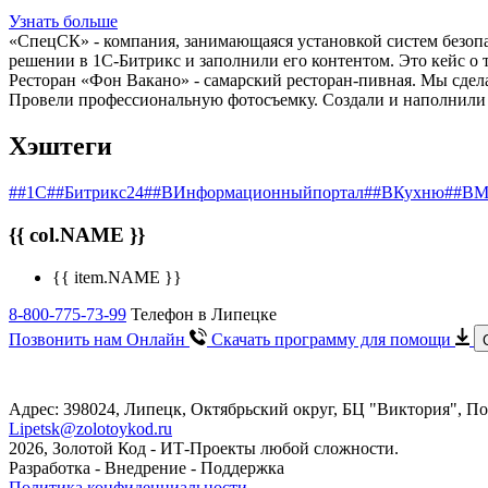
Узнать больше
«СпецСК» - компания, занимающаяся установкой систем безопас
решении в 1С-Битрикс и заполнили его контентом. Это кейс о 
Ресторан «Фон Вакано» - самарский ресторан-пивная. Мы сдел
Провели профессиональную фотосъемку. Создали и наполнили 
Хэштеги
##1С
##Битрикс24
##ВИнформационныйпортал
##ВКухню
##ВМ
{{ col.NAME }}
{{ item.NAME }}
8-800-775-73-99
Телефон в Липецке
Позвонить нам Онлайн
Скачать программу
для помощи
Адрес: 398024, Липецк, Октябрьский округ, БЦ "Виктория", ​По
Lipetsk@zolotoykod.ru
2026, Золотой Код
- ИТ-Проекты любой сложности.
Разработка - Внедрение - Поддержка
Политика конфиденциальности