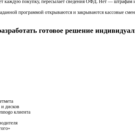
ет каждую покупку, пересылает сведения ОФД. Нет — штрафам 
аданной программой открываются и закрываются кассовые смен
разработать готовое решение индивидуал
етмета
 и дисков
ennogo клиента
водителя
того»