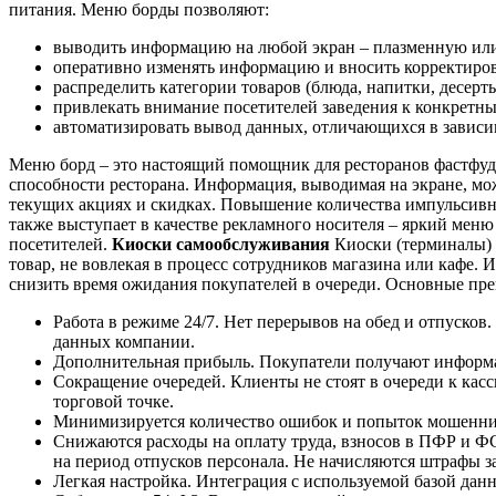
питания. Меню борды позволяют:
выводить информацию на любой экран – плазменную или
оперативно изменять информацию и вносить корректиров
распределить категории товаров (блюда, напитки, десерт
привлекать внимание посетителей заведения к конкретн
автоматизировать вывод данных, отличающихся в зависимос
Меню борд – это настоящий помощник для ресторанов фастфуд –
способности ресторана. Информация, выводимая на экране, м
текущих акциях и скидках. Повышение количества импульсивны
также выступает в качестве рекламного носителя – яркий меню
посетителей.
Киоски самообслуживания
Киоски (терминалы) 
товар, не вовлекая в процесс сотрудников магазина или кафе.
снизить время ожидания покупателей в очереди. Основные пр
Работа в режиме 24/7. Нет перерывов на обед и отпусков
данных компании.
Дополнительная прибыль. Покупатели получают информац
Сокращение очередей. Клиенты не стоят в очереди к ка
торговой точке.
Минимизируется количество ошибок и попыток мошеннич
Снижаются расходы на оплату труда, взносов в ПФР и Ф
на период отпусков персонала. Не начисляются штрафы з
Легкая настройка. Интеграция с используемой базой да