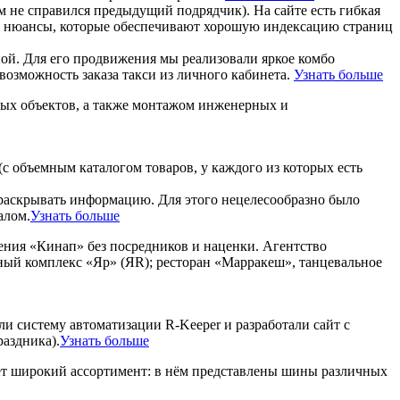
им не справился предыдущий подрядчик). На сайте есть гибкая
рые нюансы, которые обеспечивают хорошую индексацию страниц
ной. Для его продвижения мы реализовали яркое комбо
зможность заказа такси из личного кабинета.
Узнать больше
ных объектов, а также монтажом инженерных и
(с объемным каталогом товаров, у каждого из которых есть
ы раскрывать информацию. Для этого нецелесообразно было
алом.
Узнать больше
ения «Кинап» без посредников и наценки. Агентство
чный комплекс «Яр» (ЯR); ресторан «Марракеш», танцевальное
ли систему автоматизации R-Keeper и разработали сайт с
аздника).
Узнать больше
ет широкий ассортимент: в нём представлены шины различных