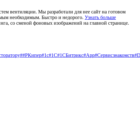
тем вентиляции. Мы разработали для нее сайт на готовом
самым необходимым. Быстро и недорого.
Узнать больше
инга, со сменой фоновых изображений на главной странице.
сторатору
##РКипер
#1c
#1С
#1СБитрикс
#App
#Cервисзнакомств
#D