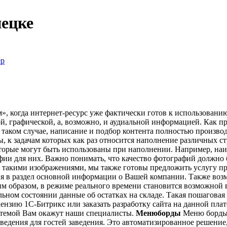
пецке
ёр
, когда интернет-ресурс уже фактически готов к использованию,
, графической, а, возможно, и аудиальной информацией. Как пр
таком случае, написание и подбор контента полностью произво
 к задачам которых как раз относится наполнение различных ст
торые могут быть использованы при наполнении. Например, наи
фии для них. Важно понимать, что качество фотографий должно 
е такими изображениями, мы также готовы предложить услугу п
ия в раздел основной информации о Вашей компании. Также воз
образом, в режиме реального времени становится возможной выг
альном состоянии данные об остатках на складе. Такая пошаговая
ензию 1С-Битрикс или заказать разработку сайта на данной пл
стемой Вам окажут наши специалисты.
Менюборды
Меню борды 
дения для гостей заведения. Это автоматизированное решение, 