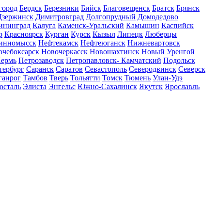
город
Бердск
Березники
Бийск
Благовещенск
Братск
Брянск
Дзержинск
Димитровград
Долгопрудный
Домодедово
ининград
Калуга
Каменск-Уральский
Камышин
Каспийск
р
Красноярск
Курган
Курск
Кызыл
Липецк
Люберцы
инномысск
Нефтекамск
Нефтеюганск
Нижневартовск
очебоксарск
Новочеркасск
Новошахтинск
Новый Уренгой
ермь
Петрозаводск
Петропавловск- Камчатский
Подольск
тербург
Саранск
Саратов
Севастополь
Северодвинск
Северск
ганрог
Тамбов
Тверь
Тольятти
Томск
Тюмень
Улан-Удэ
осталь
Элиста
Энгельс
Южно-Сахалинск
Якутск
Ярославль