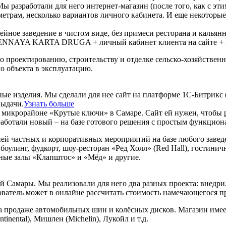
ы разработали для него интернет-магазин (после того, как с эт
раметрам, несколько вариантов личного кабинета. И еще некото
йное заведение в чистом виде, без примеси ресторана и кальян
UENNAYA KARTA DRUGA + личный кабинет клиента на сайте + во
 проектированию, строительству и отделке сельско-хозяйствен
 объекта в эксплуатацию.
ные изделия. Мы сделали для нее сайт на платформе 1С-Битрикс 
выдачи.
Узнать больше
а в микрорайоне «Крутые ключи» в Самаре. Сайт ей нужен, чтоб
работали новый – на базе готового решения с простым функцион
ией частных и корпоративных мероприятий на базе любого завед
оулинг, фудкорт, шоу-ресторан «Ред Холл» (Red Hall), гостини
тные залы «Клапштос» и «Мёд» и другие.
ой Самары. Мы реализовали для него два разных проекта: внедри
атель может в онлайне рассчитать стоимость намечающегося пр
а продаже автомобильных шин и колёсных дисков. Магазин име
inental), Мишлен (Michelin), Лукойл и т.д.