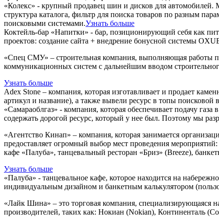
«Колекс» - крупный продавец шин и дисков для автомобилей. М
структура каталога, фильтр для поиска товаров по разным па
поисковыми системами.
Узнать больше
Коктейль-бар «Напитки» - бар, позиционирующий себя как пите
проектов: создание сайта + внедрение бонусной системы OX
«Спец СМУ» – строительная компания, выполняющая работы по
коммуникационных систем с дальнейшим вводом строительного
Узнать больше
Adex Stone – компания, которая изготавливает и продает камен
артикул и название), а также вывели ресурс в топы поисковой 
«Самараоблгаз» - компания, которая обеспечивает подачу газ
содержать дорогой ресурс, который у нее был. Поэтому мы раз
«Агентство Кинап» – компания, которая занимается организац
предоставляет огромный выбор мест проведения мероприятий: б
кафе «Палуба», танцевальный ресторан «Бриз» (Breeze), банке
Узнать больше
«Палуба» - танцевальное кафе, которое находится на набережн
индивидуальным дизайном и банкетным калькулятором (пользов
«Лайк Шина» – это торговая компания, специализирующаяся н
производителей, таких как: Нокиан (Nokian), Континенталь (Cont