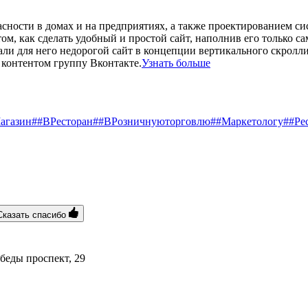
ности в домах и на предприятиях, а также проектированием сис
том, как сделать удобный и простой сайт, наполнив его только 
али для него недорогой сайт в концепции вертикального скролл
контентом группу Вконтакте.
Узнать больше
агазин
##ВРесторан
##ВРозничнуюторговлю
##Маркетологу
##Ре
Сказать спасибо
беды проспект, 29