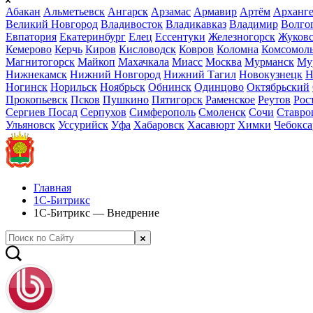
Абакан
Альметьевск
Ангарск
Арзамас
Армавир
Артём
Арханге
Великий Новгород
Владивосток
Владикавказ
Владимир
Волго
Евпатория
Екатеринбург
Елец
Ессентуки
Железногорск
Жуков
Кемерово
Керчь
Киров
Кисловодск
Ковров
Коломна
Комсомоль
Магнитогорск
Майкоп
Махачкала
Миасс
Москва
Мурманск
Му
Нижнекамск
Нижний Новгород
Нижний Тагил
Новокузнецк
Н
Ногинск
Норильск
Ноябрьск
Обнинск
Одинцово
Октябрьский
Прокопьевск
Псков
Пушкино
Пятигорск
Раменское
Реутов
Рос
Сергиев Посад
Серпухов
Симферополь
Смоленск
Сочи
Ставро
Ульяновск
Уссурийск
Уфа
Хабаровск
Хасавюрт
Химки
Чебокс
Главная
1С-Битрикс
1С-Битрикс — Внедрение