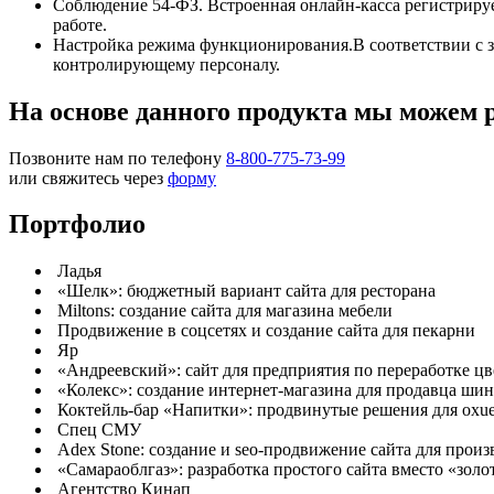
Соблюдение 54-ФЗ. Встроенная онлайн-касса регистриру
работе.
Настройка режима функционирования.В соответствии с з
контролирующему персоналу.
На основе данного продукта мы можем 
Позвоните нам по телефону
8-800-775-73-99
или свяжитесь через
форму
Портфолио
Ладья
«Шелк»: бюджетный вариант сайта для ресторана
Miltons: создание сайта для магазина мебели
Продвижение в соцсетях и создание сайта для пекарни
Яр
«Андреевский»: сайт для предприятия по переработке цв
«Колекс»: создание интернет-магазина для продавца шин
Коктейль-бар «Напитки»: продвинутые решения для oxu
Спец СМУ
Adex Stone: создание и seo-продвижение сайта для произ
«Самараоблгаз»: разработка простого сайта вместо «золо
Агентство Кинап