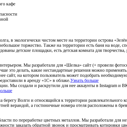
ого кафе
опасности
вной
Волга, в экологически чистом месте на территории острова «Зел
 небольшое торжество. Также на территории есть баня на воде, 
удованы детские площадки, есть детская комната для творчества
ерьером. Мы разработали для «Шелка» сайт (+ провели фотосесс
учше это делать, какие нестандартные решения можно применять
 нее сайт, на котором пользователь может подобрать необходиму
едоставили в аренду «1С» в облаке.
Узнать больше
ии. Мы создали и раскрутили для нее аккаунты в Instagram и ВК
больше
а берегу Волги и относящийся к территории развлекательного к
етней верандой, а гостиничные номера отеля расположены в бре
ласти по переработке цветных металлов. Мы разработали для не
жности заказать обратной звонок и просматривать котировки цв