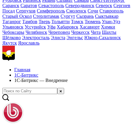
Рубцовск
Рыбинск
Рязань
Салават
Самара
Санкт-Петербург
Саранск
Саратов
Севастополь
Северодвинск
Северск
Сергиев
Посад
Серпухов
Симферополь
Смоленск
Сочи
Ставрополь
Старый Оскол
Стерлитамак
Сургут
Сызрань
Сыктывкар
Таганрог
Тамбов
Тверь
Тольятти
Томск
Тюмень
Улан-Удэ
Ульяновск
Уссурийск
Уфа
Хабаровск
Хасавюрт
Химки
Чебоксары
Челябинск
Череповец
Черкесск
Чита
Шахты
Щёлково
Электросталь
Элиста
Энгельс
Южно-Сахалинск
Якутск
Ярославль
Главная
1С-Битрикс
1С-Битрикс — Внедрение