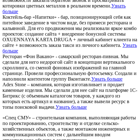
возможности заказать обратной звонок и просматривать
котировки цветных металлов в реальном времени.
Узнать
больше
Коктейль-бар «Напитки» - бар, позиционирующий себя как
питейное заведение в чистом виде, без примеси ресторана и
кальянной. Для его продвижения мы реализовали яркое комбо
проектов: создание сайта + внедрение бонусной системы
OXUENNAYA KARTA DRUGA + личный кабинет клиента на
сайте + возможность заказа такси из личного кабинета.
Узнать
больше
Ресторан «Фон Вакано» - самарский ресторан-пивная. Мы
сделали для него недорогой сайт в концепции вертикального
скроллинга, со сменой фоновых изображений на главной
странице. Провели профессиональную фотосъемку. Создали и
наполнили контентом группу Вконтакте.
Узнать больше
Adex Stone – компания, которая изготавливает и продает
каменные изделия. Мы сделали для нее сайт на платформе 1С-
Битрикс (с объемным каталогом товаров, у каждого из
которых есть артикул и название), а также вывели ресурс в
топы поисковой выдачи.
Узнать больше
«Спец СМУ» – строительная компания, выполняющая работы
по проектированию, строительству и отделке сельско-
хозяйственных объектов, а также монтажом инженерных и
коммуникационных систем с дальнейшим вводом