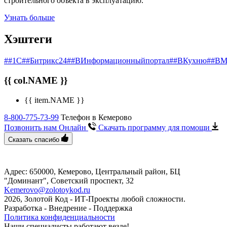
строительного объекта в эксплуатацию.
Узнать больше
Хэштеги
##1С
##Битрикс24
##ВИнформационныйпортал
##ВКухню
##ВМ
{{ col.NAME }}
{{ item.NAME }}
8-800-775-73-99
Телефон в Кемерово
Позвонить нам Онлайн
Скачать программу
для помощи
Сказать спасибо
Адрес: 650000, Кемерово, Центральный район, БЦ
"Доминант", ​Советский проспект, 32
Kemerovo@zolotoykod.ru
2026, Золотой Код
- ИТ-Проекты любой сложности.
Разработка - Внедрение - Поддержка
Политика конфиденциальности
Наши специалисты работают везде!