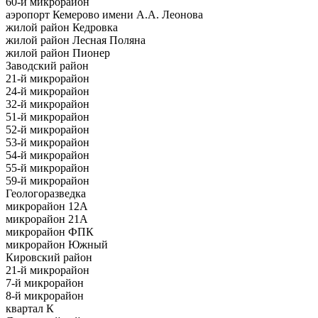
60-й микрорайон
аэропорт Кемерово имени А.А. Леонова
жилой район Кедровка
жилой район Лесная Поляна
жилой район Пионер
Заводский район
21-й микрорайон
24-й микрорайон
32-й микрорайон
51-й микрорайон
52-й микрорайон
53-й микрорайон
54-й микрорайон
55-й микрорайон
59-й микрорайон
Геологоразведка
микрорайон 12А
микрорайон 21А
микрорайон ФПК
микрорайон Южный
Кировский район
21-й микрорайон
7-й микрорайон
8-й микрорайон
квартал К