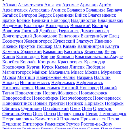
Абакан
Альметьевск
Ангарск
Арзамас
Армавир
Артём
Архангельск
Астрахань
Ачинск
Балаково
Балашиха
Барнаул
Батайск
Белгород
Бердск
Березники
Бийск
Благовещенск
Братск
Брянск
Великий Новгород
Владивосток
Владикавказ
Владимир
Волгоград
Волгодонск
Волжский
Вологда
Воронеж
Грозный
Дербент
Дзержинск
Димитровград
Долгопрудный
Домодедово
Евпатория
Екатеринбург
Елец
Ессентуки
Железногорск
Жуковский
Златоуст
Иваново
Ижевск
Иркутск
Йошкар-Ола
Казань
Калининград
Калуга
Каменск-Уральский
Камышин
Каспийск
Кемерово
Керчь
Киров
Кисловодск
Ковров
Коломна
Комсомольск- на-Амуре
Копейск
Королёв
Кострома
Красногорск
Краснодар
Красноярск
Курган
Курск
Кызыл
Липецк
Люберцы
Магнитогорск
Майкоп
Махачкала
Миасс
Москва
Мурманск
Муром
Мытищи
Набережные Челны
Назрань
Нальчик
Находка
Невинномысск
Нефтекамск
Нефтеюганск
Нижневартовск
Нижнекамск
Нижний Новгород
Нижний
Тагил
Новокузнецк
Новокуйбышевск
Новомосковск
Новороссийск
Новосибирск
Новочебоксарск
Новочеркасск
Новошахтинск
Новый Уренгой
Ногинск
Норильск
Ноябрьск
Обнинск
Одинцово
Октябрьский
Омск
Орёл
Оренбург
Орехово-Зуево
Орск
Пенза
Первоуральск
Пермь
Петрозаводск
Петропавловск- Камчатский
Подольск
Прокопьевск
Псков
Пушкино
Пятигорск
Раменское
Реутов
Ростов-на-Дону