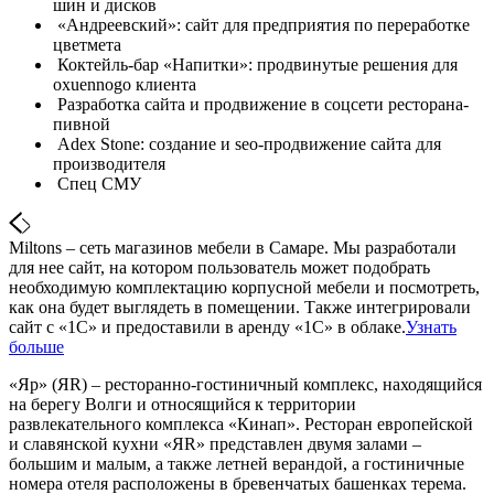
шин и дисков
«Андреевский»: сайт для предприятия по переработке
цветмета
Коктейль-бар «Напитки»: продвинутые решения для
oxuennogo клиента
Разработка сайта и продвижение в соцсети ресторана-
пивной
Adex Stone: создание и seo-продвижение сайта для
производителя
Спец СМУ
Miltons – сеть магазинов мебели в Самаре. Мы разработали
для нее сайт, на котором пользователь может подобрать
необходимую комплектацию корпусной мебели и посмотреть,
как она будет выглядеть в помещении. Также интегрировали
сайт с «1С» и предоставили в аренду «1С» в облаке.
Узнать
больше
«Яр» (ЯR) – ресторанно-гостиничный комплекс, находящийся
на берегу Волги и относящийся к территории
развлекательного комплекса «Кинап». Ресторан европейской
и славянской кухни «ЯR» представлен двумя залами –
большим и малым, а также летней верандой, а гостиничные
номера отеля расположены в бревенчатых башенках терема.