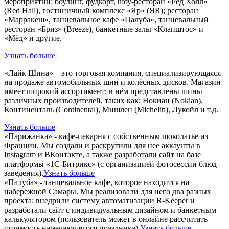
мероприятий: боулинг, фудкорт, шоу-ресторан «Ред Холл»
(Red Hall), гостиничный комплекс «Яр» (ЯR); ресторан
«Марракеш», танцевальное кафе «Палуба», танцевальный
ресторан «Бриз» (Breeze), банкетные залы «Клапштос» и
«Мёд» и другие.
Узнать больше
«Лайк Шина» – это торговая компания, специализирующаяся
на продаже автомобильных шин и колёсных дисков. Магазин
имеет широкий ассортимент: в нём представлены шины
различных производителей, таких как: Нокиан (Nokian),
Континенталь (Continental), Мишлен (Michelin), Лукойл и т.д.
Узнать больше
«Парижанка» - кафе-пекарня с собственным шоколатье из
Франции. Мы создали и раскрутили для нее аккаунты в
Instagram и ВКонтакте, а также разработали сайт на базе
платформы «1С-Битрикс» (с организацией фотосессии блюд
заведения).
Узнать больше
«Палуба» - танцевальное кафе, которое находится на
набережной Самары. Мы реализовали для него два разных
проекта: внедрили систему автоматизации R-Keeper и
разработали сайт с индивидуальным дизайном и банкетным
калькулятором (пользователь может в онлайне рассчитать
стоимость намечающегося праздника).
Узнать больше