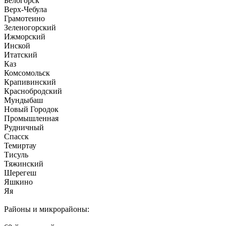
Белогорск
Верх-Чебула
Грамотеино
Зеленогорский
Ижморский
Инской
Итатский
Каз
Комсомольск
Крапивинский
Краснобродский
Мундыбаш
Новый Городок
Промышленная
Рудничный
Спасск
Темиртау
Тисуль
Тяжинский
Шерегеш
Яшкино
Яя
Районы и микрорайоны: