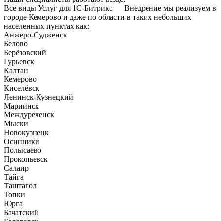
Все виды Услуг для 1С-Битрикс — Внедрение мы реализуем в
городе Кемерово и даже по области в таких небольших
населенных пунктах как:
Анжеро-Судженск
Белово
Берёзовский
Гурьевск
Калтан
Кемерово
Киселёвск
Ленинск-Кузнецкий
Мариинск
Междуреченск
Мыски
Новокузнецк
Осинники
Полысаево
Прокопьевск
Салаир
Тайга
Таштагол
Топки
Юрга
Бачатский