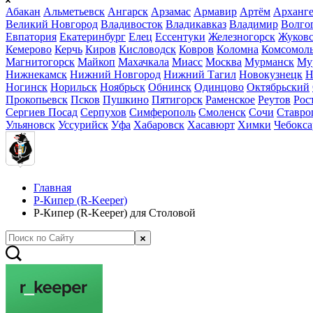
Абакан
Альметьевск
Ангарск
Арзамас
Армавир
Артём
Арханге
Великий Новгород
Владивосток
Владикавказ
Владимир
Волго
Евпатория
Екатеринбург
Елец
Ессентуки
Железногорск
Жуков
Кемерово
Керчь
Киров
Кисловодск
Ковров
Коломна
Комсомоль
Магнитогорск
Майкоп
Махачкала
Миасс
Москва
Мурманск
Му
Нижнекамск
Нижний Новгород
Нижний Тагил
Новокузнецк
Н
Ногинск
Норильск
Ноябрьск
Обнинск
Одинцово
Октябрьский
Прокопьевск
Псков
Пушкино
Пятигорск
Раменское
Реутов
Рос
Сергиев Посад
Серпухов
Симферополь
Смоленск
Сочи
Ставро
Ульяновск
Уссурийск
Уфа
Хабаровск
Хасавюрт
Химки
Чебокс
Главная
Р-Кипер (R-Keeper)
Р-Кипер (R-Keeper) для Столовой