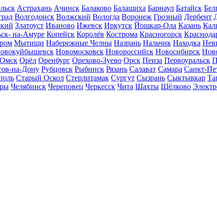
льск
Астрахань
Ачинск
Балаково
Балашиха
Барнаул
Батайск
Бел
град
Волгодонск
Волжский
Вологда
Воронеж
Грозный
Дербент
ский
Златоуст
Иваново
Ижевск
Иркутск
Йошкар-Ола
Казань
Кал
ск- на-Амуре
Копейск
Королёв
Кострома
Красногорск
Краснода
ром
Мытищи
Набережные Челны
Назрань
Нальчик
Находка
Нев
овокуйбышевск
Новомосковск
Новороссийск
Новосибирск
Нов
Омск
Орёл
Оренбург
Орехово-Зуево
Орск
Пенза
Первоуральск
П
тов-на-Дону
Рубцовск
Рыбинск
Рязань
Салават
Самара
Санкт-Пе
поль
Старый Оскол
Стерлитамак
Сургут
Сызрань
Сыктывкар
Та
ары
Челябинск
Череповец
Черкесск
Чита
Шахты
Щёлково
Электр