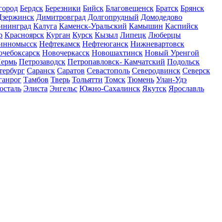
город
Бердск
Березники
Бийск
Благовещенск
Братск
Брянск
Дзержинск
Димитровград
Долгопрудный
Домодедово
ининград
Калуга
Каменск-Уральский
Камышин
Каспийск
р
Красноярск
Курган
Курск
Кызыл
Липецк
Люберцы
инномысск
Нефтекамск
Нефтеюганск
Нижневартовск
очебоксарск
Новочеркасск
Новошахтинск
Новый Уренгой
ермь
Петрозаводск
Петропавловск- Камчатский
Подольск
тербург
Саранск
Саратов
Севастополь
Северодвинск
Северск
ганрог
Тамбов
Тверь
Тольятти
Томск
Тюмень
Улан-Удэ
осталь
Элиста
Энгельс
Южно-Сахалинск
Якутск
Ярославль