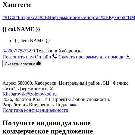
Хэштеги
##1С
##Битрикс24
##ВИнформационныйпортал
##ВКухню
##ВМ
{{ col.NAME }}
{{ item.NAME }}
8-800-775-73-99
Телефон в Хабаровске
Позвонить нам Онлайн
Скачать программу
для помощи
Сказать спасибо
Адрес: 680000, Хабаровск, Центральный район, БЦ "Феликс
Сити", ​Дзержинского, 65
Khabarovsk@zolotoykod.ru
2026, Золотой Код
- ИТ-Проекты любой сложности.
Разработка - Внедрение - Поддержка
Политика конфиденциальности
Получите индивидуальное
коммерческое предложение