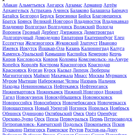
Абакан
Альметьевск
Ангарск
Арзамас
Армавир
Артём
Архангельск
Астрахань
Ачинск
Балаково
Балашиха
Барнаул
Батайск
Белгород
Бердск
Березники
Бийск
Благовещенск
Братск
Брянск
Великий Новгород
Владивосток
Владикавказ
Владимир
Волгоград
Волгодонск
Волжский
Вологда
Воронеж
Грозный
Дербент
Дзержинск
Димитровград
Долгопрудный
Домодедово
Евпатория
Екатеринбург
Елец
Ессентуки
Железногорск
Жуковский
Златоуст
Иваново
Ижевск
Иркутск
Йошкар-Ола
Казань
Калининград
Калуга
Каменск-Уральский
Камышин
Каспийск
Кемерово
Керчь
Киров
Кисловодск
Ковров
Коломна
Комсомольск- на-Амуре
Копейск
Королёв
Кострома
Красногорск
Краснодар
Красноярск
Курган
Курск
Кызыл
Липецк
Люберцы
Магнитогорск
Майкоп
Махачкала
Миасс
Москва
Мурманск
Муром
Мытищи
Набережные Челны
Назрань
Нальчик
Находка
Невинномысск
Нефтекамск
Нефтеюганск
Нижневартовск
Нижнекамск
Нижний Новгород
Нижний
Тагил
Новокузнецк
Новокуйбышевск
Новомосковск
Новороссийск
Новосибирск
Новочебоксарск
Новочеркасск
Новошахтинск
Новый Уренгой
Ногинск
Норильск
Ноябрьск
Обнинск
Одинцово
Октябрьский
Омск
Орёл
Оренбург
Орехово-Зуево
Орск
Пенза
Первоуральск
Пермь
Петрозаводск
Петропавловск- Камчатский
Подольск
Прокопьевск
Псков
Пушкино
Пятигорск
Раменское
Реутов
Ростов-на-Дону