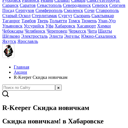
Рубцовск
Рыбинск
Рязань
Салават
Самара
Санкт-Петербург
Саранск
Саратов
Севастополь
Северодвинск
Северск
Сергиев
Посад
Серпухов
Симферополь
Смоленск
Сочи
Ставрополь
Старый Оскол
Стерлитамак
Сургут
Сызрань
Сыктывкар
Таганрог
Тамбов
Тверь
Тольятти
Томск
Тюмень
Улан-Удэ
Ульяновск
Уссурийск
Уфа
Хабаровск
Хасавюрт
Химки
Чебоксары
Челябинск
Череповец
Черкесск
Чита
Шахты
Щёлково
Электросталь
Элиста
Энгельс
Южно-Сахалинск
Якутск
Ярославль
Главная
Акции
R-Keeper Скидка новичкам
R-Keeper Скидка новичкам
Скидка новичкам! в Хабаровске