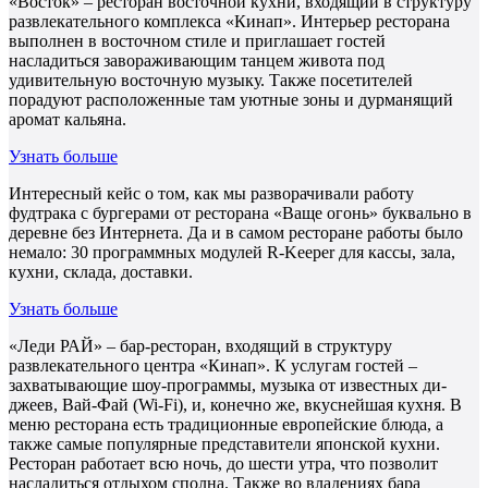
«Восток» – ресторан восточной кухни, входящий в структуру
развлекательного комплекса «Кинап». Интерьер ресторана
выполнен в восточном стиле и приглашает гостей
насладиться завораживающим танцем живота под
удивительную восточную музыку. Также посетителей
порадуют расположенные там уютные зоны и дурманящий
аромат кальяна.
Узнать больше
Интересный кейс о том, как мы разворачивали работу
фудтрака с бургерами от ресторана «Ваще огонь» буквально в
деревне без Интернета. Да и в самом ресторане работы было
немало: 30 программных модулей R-Keeper для кассы, зала,
кухни, склада, доставки.
Узнать больше
«Леди РАЙ» – бар-ресторан, входящий в структуру
развлекательного центра «Кинап». К услугам гостей –
захватывающие шоу-программы, музыка от известных ди-
джеев, Вай-Фай (Wi-Fi), и, конечно же, вкуснейшая кухня. В
меню ресторана есть традиционные европейские блюда, а
также самые популярные представители японской кухни.
Ресторан работает всю ночь, до шести утра, что позволит
насладиться отдыхом сполна. Также во владениях бара