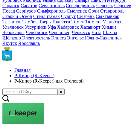
Рубцовск
Рыбинск
Рязань
Салават
Самара
Санкт-Петербург
Саранск
Саратов
Севастополь
Северодвинск
Северск
Сергиев
Посад
Серпухов
Симферополь
Смоленск
Сочи
Ставрополь
Старый Оскол
Стерлитамак
Сургут
Сызрань
Сыктывкар
Таганрог
Тамбов
Тверь
Тольятти
Томск
Тюмень
Улан-Удэ
Ульяновск
Уссурийск
Уфа
Хабаровск
Хасавюрт
Химки
Чебоксары
Челябинск
Череповец
Черкесск
Чита
Шахты
Щёлково
Электросталь
Элиста
Энгельс
Южно-Сахалинск
Якутск
Ярославль
Главная
Р-Кипер (R-Keeper)
Р-Кипер (R-Keeper) для Столовой