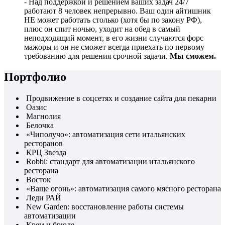
- Над поддержкой и решением ваших задач 24/7
работают 8 человек непрерывно. Ваш один айтишник
НЕ может работать столько (хотя бы по закону РФ),
плюс он спит ночью, уходит на обед в самый
неподходящий момент, в его жизни случаются форс
мажоры и он не сможет всегда приехать по первому
требованию для решения срочной задачи.
Мы сможем.
Портфолио
Продвижение в соцсетях и создание сайта для пекарни
Оазис
Магнолия
Белочка
«Чиполучо»: автоматизация сети итальянских
ресторанов
КРЦ Звезда
Robbi: стандарт для автоматизации итальянского
ресторана
Восток
«Ваще огонь»: автоматизация самого мясного ресторана
Леди РАЙ
New Garden: восстановление работы системы
автоматизации
Крем и брюле