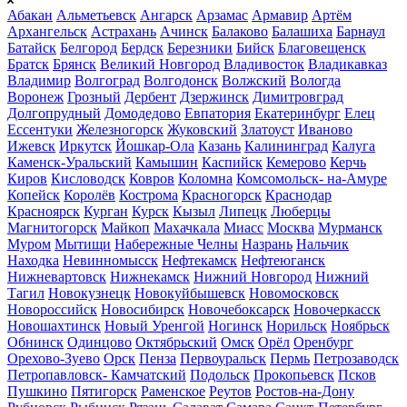
Абакан
Альметьевск
Ангарск
Арзамас
Армавир
Артём
Архангельск
Астрахань
Ачинск
Балаково
Балашиха
Барнаул
Батайск
Белгород
Бердск
Березники
Бийск
Благовещенск
Братск
Брянск
Великий Новгород
Владивосток
Владикавказ
Владимир
Волгоград
Волгодонск
Волжский
Вологда
Воронеж
Грозный
Дербент
Дзержинск
Димитровград
Долгопрудный
Домодедово
Евпатория
Екатеринбург
Елец
Ессентуки
Железногорск
Жуковский
Златоуст
Иваново
Ижевск
Иркутск
Йошкар-Ола
Казань
Калининград
Калуга
Каменск-Уральский
Камышин
Каспийск
Кемерово
Керчь
Киров
Кисловодск
Ковров
Коломна
Комсомольск- на-Амуре
Копейск
Королёв
Кострома
Красногорск
Краснодар
Красноярск
Курган
Курск
Кызыл
Липецк
Люберцы
Магнитогорск
Майкоп
Махачкала
Миасс
Москва
Мурманск
Муром
Мытищи
Набережные Челны
Назрань
Нальчик
Находка
Невинномысск
Нефтекамск
Нефтеюганск
Нижневартовск
Нижнекамск
Нижний Новгород
Нижний
Тагил
Новокузнецк
Новокуйбышевск
Новомосковск
Новороссийск
Новосибирск
Новочебоксарск
Новочеркасск
Новошахтинск
Новый Уренгой
Ногинск
Норильск
Ноябрьск
Обнинск
Одинцово
Октябрьский
Омск
Орёл
Оренбург
Орехово-Зуево
Орск
Пенза
Первоуральск
Пермь
Петрозаводск
Петропавловск- Камчатский
Подольск
Прокопьевск
Псков
Пушкино
Пятигорск
Раменское
Реутов
Ростов-на-Дону