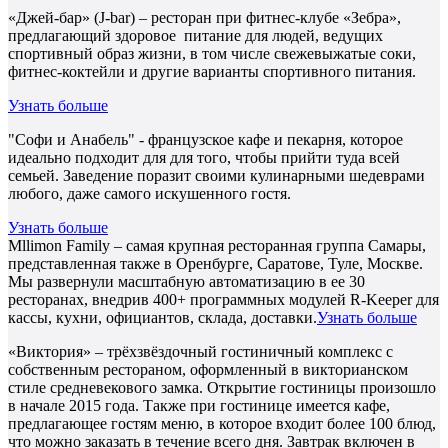
«Джей-бар» (J-bar) – ресторан при фитнес-клубе «Зебра»,
предлагающий здоровое питание для людей, ведущих
спортивный образ жизни, в том числе свежевыжатые соки,
фитнес-коктейли и другие варианты спортивного питания.
Узнать больше
"Софи и Анабель" - французское кафе и пекарня, которое
идеально подходит для для того, чтобы прийти туда всей
семьей. Заведение поразит своими кулинарными шедеврами
любого, даже самого искушенного гостя.
Узнать больше
Mllimon Family – самая крупная ресторанная группа Самары,
представленная также в Оренбурге, Саратове, Туле, Москве.
Мы развернули масштабную автоматизацию в ее 30
ресторанах, внедрив 400+ программных модулей R-Keeper для
кассы, кухни, официантов, склада, доставки.
Узнать больше
«Виктория» – трёхзвёздочный гостиничный комплекс с
собственным рестораном, оформленный в викторианском
стиле средневекового замка. Открытие гостиницы произошло
в начале 2015 года. Также при гостинице имеется кафе,
предлагающее гостям меню, в которое входит более 100 блюд,
что можно заказать в течение всего дня. Завтрак включен в