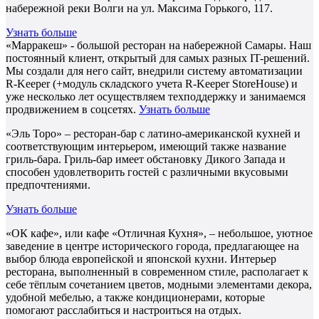
набережной реки Волги на ул. Максима Горького, 117.
Узнать больше
«Марракеш» - большой ресторан на набережной Самары. Наш
постоянный клиент, открытый для самых разных IT-решений.
Мы создали для него сайт, внедрили систему автоматизации
R-Keeper (+модуль складского учета R-Keeper StoreHouse) и
уже несколько лет осуществляем техподдержку и занимаемся
продвижением в соцсетях.
Узнать больше
«Эль Торо» – ресторан-бар с латино-американской кухней и
соответствующим интерьером, имеющий также название
гриль-бара. Гриль-бар имеет обстановку Дикого Запада и
способен удовлетворить гостей с различными вкусовыми
предпочтениями.
Узнать больше
«ОК кафе», или кафе «Отличная Кухня», – небольшое, уютное
заведение в центре исторического города, предлагающее на
выбор блюда европейской и японской кухни. Интерьер
ресторана, выполненный в современном стиле, располагает к
себе тёплым сочетанием цветов, модными элементами декора,
удобной мебелью, а также кондиционерами, которые
помогают расслабиться и настроиться на отдых.