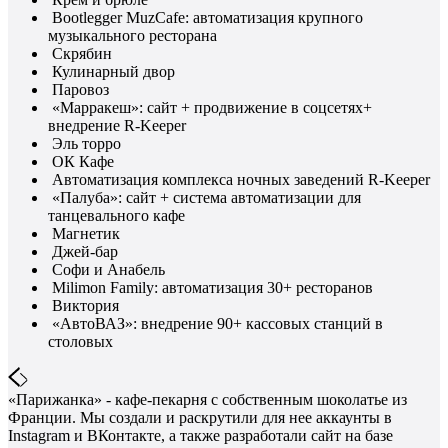
Bootlegger MuzCafe: автоматизация крупного
музыкального ресторана
Скрябин
Кулинарный двор
Паровоз
«Марракеш»: сайт + продвижение в соцсетях+
внедрение R-Keeper
Эль торро
ОК Кафе
Автоматизация комплекса ночных заведений R-Keeper
«Палуба»: сайт + система автоматизации для
танцевального кафе
Магнетик
Джей-бар
Софи и Анабель
Milimon Family: автоматизация 30+ ресторанов
Виктория
«АвтоВАЗ»: внедрение 90+ кассовых станций в
столовых
«Парижанка» - кафе-пекарня с собственным шоколатье из
Франции. Мы создали и раскрутили для нее аккаунты в
Instagram и ВКонтакте, а также разработали сайт на базе