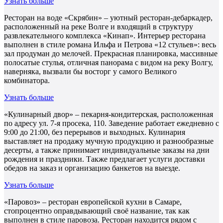
Узнать больше
Ресторан на воде «Скрябин» – уютный ресторан-дебаркадер,
расположенный на реке Волге и входящий в структуру
развлекательного комплекса «Кинап». Интерьер ресторана
выполнен в стиле романа Ильфа и Петрова «12 стульев»: весь
зал продуман до мелочей. Прекрасная планировка, массивные
полосатые стулья, отличная панорама с видом на реку Волгу,
наверняка, вызвали бы восторг у самого Великого
комбинатора.
Узнать больше
«Кулинарный двор» – пекарня-кондитерская, расположенная
по адресу ул. 7-я просека, 110. Заведение работает ежедневно с
9:00 до 21:00, без перерывов и выходных. Кулинария
выставляет на продажу мучную продукцию и разнообразные
десерты, а также принимает индивидуальные заказы на дни
рождения и праздники. Также предлагает услуги доставки
обедов на заказ и организацию банкетов на выезде.
Узнать больше
«Паровоз» – ресторан европейской кухни в Самаре,
стопроцентно оправдывающий своё название, так как
выполнен в стиле паровоза. Ресторан находится рядом с