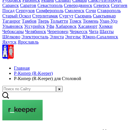
Рубцовск
Рыбинск
Рязань
Салават
Самара
Санкт-Петербург
Саранск
Саратов
Севастополь
Северодвинск
Северск
Сергиев
Посад
Серпухов
Симферополь
Смоленск
Сочи
Ставрополь
Старый Оскол
Стерлитамак
Сургут
Сызрань
Сыктывкар
Таганрог
Тамбов
Тверь
Тольятти
Томск
Тюмень
Улан-Удэ
Ульяновск
Уссурийск
Уфа
Хабаровск
Хасавюрт
Химки
Чебоксары
Челябинск
Череповец
Черкесск
Чита
Шахты
Щёлково
Электросталь
Элиста
Энгельс
Южно-Сахалинск
Якутск
Ярославль
Главная
Р-Кипер (R-Keeper)
Р-Кипер (R-Keeper) для Столовой