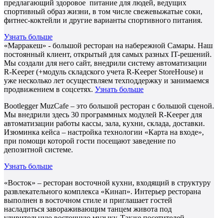
предлагающий здоровое питание для людей, ведущих
спортивный образ жизни, в том числе свежевыжатые соки,
фитнес-коктейли и другие варианты спортивного питания.
Узнать больше
«Марракеш» - большой ресторан на набережной Самары. Наш
постоянный клиент, открытый для самых разных IT-решений.
Мы создали для него сайт, внедрили систему автоматизации
R-Keeper (+модуль складского учета R-Keeper StoreHouse) и
уже несколько лет осуществляем техподдержку и занимаемся
продвижением в соцсетях.
Узнать больше
Bootlegger MuzCafe – это большой ресторан с большой сценой.
Мы внедрили здесь 30 программных модулей R-Keeper для
автоматизации работы кассы, зала, кухни, склада, доставки.
Изюминка кейса – настройка технологии «Карта на входе»,
при помощи которой гости посещают заведение по
депозитной системе.
Узнать больше
«Восток» – ресторан восточной кухни, входящий в структуру
развлекательного комплекса «Кинап». Интерьер ресторана
выполнен в восточном стиле и приглашает гостей
насладиться завораживающим танцем живота под
удивительную восточную музыку. Также посетителей