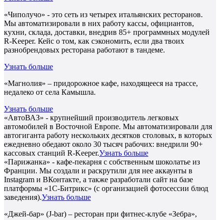
«Чиполучо» - это сеть из четырех итальянских ресторанов.
Мы автоматизировали в них работу кассы, официантов,
кухни, склада, доставки, внедрив 85+ программных модулей
R-Keeper. Кейс о том, как сэкономить, если два твоих
разнобрендовых ресторана работают в тандеме.
Узнать больше
«Магнолия» – придорожное кафе, находящееся на трассе,
недалеко от села Камышла.
Узнать больше
«АвтоВАЗ» - крупнейший производитель легковых
автомобилей в Восточной Европе. Мы автоматизировали для
автогиганта работу нескольких десятков столовых, в которых
ежедневно обедают около 30 тысяч рабочих: внедрили 90+
кассовых станций R-Keeper.
Узнать больше
«Парижанка» - кафе-пекарня с собственным шоколатье из
Франции. Мы создали и раскрутили для нее аккаунты в
Instagram и ВКонтакте, а также разработали сайт на базе
платформы «1С-Битрикс» (с организацией фотосессии блюд
заведения).
Узнать больше
«Джей-бар» (J-bar) – ресторан при фитнес-клубе «Зебра»,