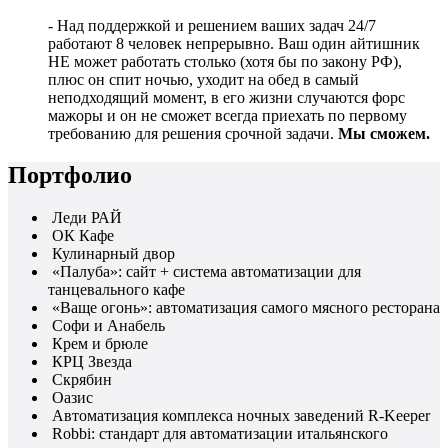
- Над поддержкой и решением ваших задач 24/7
работают 8 человек непрерывно. Ваш один айтишник
НЕ может работать столько (хотя бы по закону РФ),
плюс он спит ночью, уходит на обед в самый
неподходящий момент, в его жизни случаются форс
мажоры и он не сможет всегда приехать по первому
требованию для решения срочной задачи.
Мы сможем.
Портфолио
Леди РАЙ
ОК Кафе
Кулинарный двор
«Палуба»: сайт + система автоматизации для
танцевального кафе
«Ваще огонь»: автоматизация самого мясного ресторана
Софи и Анабель
Крем и брюле
КРЦ Звезда
Скрябин
Оазис
Автоматизация комплекса ночных заведений R-Keeper
Robbi: стандарт для автоматизации итальянского