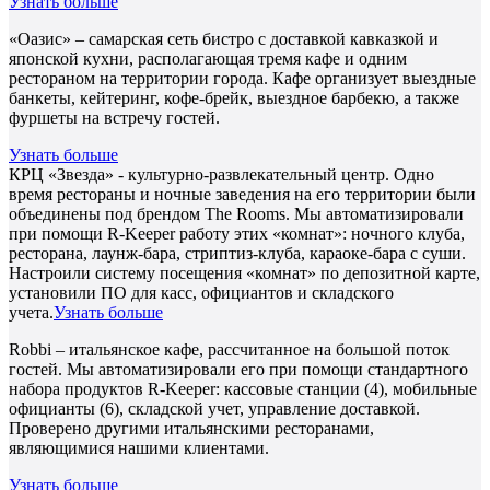
Узнать больше
«Оазис» – самарская сеть бистро с доставкой кавказкой и
японской кухни, располагающая тремя кафе и одним
рестораном на территории города. Кафе организует выездные
банкеты, кейтеринг, кофе-брейк, выездное барбекю, а также
фуршеты на встречу гостей.
Узнать больше
КРЦ «Звезда» - культурно-развлекательный центр. Одно
время рестораны и ночные заведения на его территории были
объединены под брендом The Rooms. Мы автоматизировали
при помощи R-Keeper работу этих «комнат»: ночного клуба,
ресторана, лаунж-бара, стриптиз-клуба, караоке-бара с суши.
Настроили систему посещения «комнат» по депозитной карте,
установили ПО для касс, официантов и складского
учета.
Узнать больше
Robbi – итальянское кафе, рассчитанное на большой поток
гостей. Мы автоматизировали его при помощи стандартного
набора продуктов R-Keeper: кассовые станции (4), мобильные
официанты (6), складской учет, управление доставкой.
Проверено другими итальянскими ресторанами,
являющимися нашими клиентами.
Узнать больше