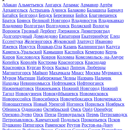
Абакан
Альметьевск
Ангарск
Арзамас
Армавир
Артём
Архангельск
Астрахань
Ачинск
Балаково
Балашиха
Барнаул
Батайск
Белгород
Бердск
Березники
Бийск
Благовещенск
Братск
Брянск
Великий Новгород
Владивосток
Владикавказ
Владимир
Волгоград
Волгодонск
Волжский
Вологда
Воронеж
Грозный
Дербент
Дзержинск
Димитровград
Долгопрудный
Домодедово
Евпатория
Екатеринбург
Елец
Ессентуки
Железногорск
Жуковский
Златоуст
Иваново
Ижевск
Иркутск
Йошкар-Ола
Казань
Калининград
Калуга
Каменск-Уральский
Камышин
Каспийск
Кемерово
Керчь
Киров
Кисловодск
Ковров
Коломна
Комсомольск- на-Амуре
Копейск
Королёв
Кострома
Красногорск
Краснодар
Красноярск
Курган
Курск
Кызыл
Липецк
Люберцы
Магнитогорск
Майкоп
Махачкала
Миасс
Москва
Мурманск
Муром
Мытищи
Набережные Челны
Назрань
Нальчик
Находка
Невинномысск
Нефтекамск
Нефтеюганск
Нижневартовск
Нижнекамск
Нижний Новгород
Нижний
Тагил
Новокузнецк
Новокуйбышевск
Новомосковск
Новороссийск
Новосибирск
Новочебоксарск
Новочеркасск
Новошахтинск
Новый Уренгой
Ногинск
Норильск
Ноябрьск
Обнинск
Одинцово
Октябрьский
Омск
Орёл
Оренбург
Орехово-Зуево
Орск
Пенза
Первоуральск
Пермь
Петрозаводск
Петропавловск- Камчатский
Подольск
Прокопьевск
Псков
Пушкино
Пятигорск
Раменское
Реутов
Ростов-на-Дону