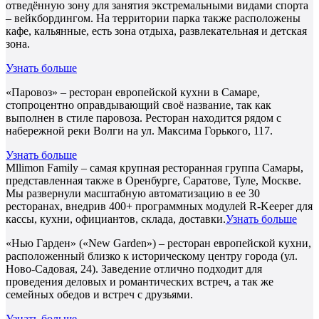
отведённую зону для занятия экстремальными видами спорта
– вейкбордингом. На территории парка также расположены
кафе, кальянные, есть зона отдыха, развлекательная и детская
зона.
Узнать больше
«Паровоз» – ресторан европейской кухни в Самаре,
стопроцентно оправдывающий своё название, так как
выполнен в стиле паровоза. Ресторан находится рядом с
набережной реки Волги на ул. Максима Горького, 117.
Узнать больше
Mllimon Family – самая крупная ресторанная группа Самары,
представленная также в Оренбурге, Саратове, Туле, Москве.
Мы развернули масштабную автоматизацию в ее 30
ресторанах, внедрив 400+ программных модулей R-Keeper для
кассы, кухни, официантов, склада, доставки.
Узнать больше
«Нью Гарден» («New Garden») – ресторан европейской кухни,
расположенный близко к историческому центру города (ул.
Ново-Садовая, 24). Заведение отлично подходит для
проведения деловых и романтических встреч, а так же
семейных обедов и встреч с друзьями.
Узнать больше