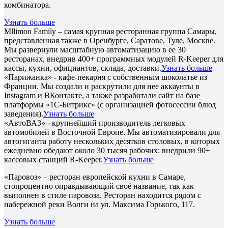
комбинатора.
Узнать больше
Mllimon Family – самая крупная ресторанная группа Самары,
представленная также в Оренбурге, Саратове, Туле, Москве.
Мы развернули масштабную автоматизацию в ее 30
ресторанах, внедрив 400+ программных модулей R-Keeper для
кассы, кухни, официантов, склада, доставки.
Узнать больше
«Парижанка» - кафе-пекарня с собственным шоколатье из
Франции. Мы создали и раскрутили для нее аккаунты в
Instagram и ВКонтакте, а также разработали сайт на базе
платформы «1С-Битрикс» (с организацией фотосессии блюд
заведения).
Узнать больше
«АвтоВАЗ» - крупнейший производитель легковых
автомобилей в Восточной Европе. Мы автоматизировали для
автогиганта работу нескольких десятков столовых, в которых
ежедневно обедают около 30 тысяч рабочих: внедрили 90+
кассовых станций R-Keeper.
Узнать больше
«Паровоз» – ресторан европейской кухни в Самаре,
стопроцентно оправдывающий своё название, так как
выполнен в стиле паровоза. Ресторан находится рядом с
набережной реки Волги на ул. Максима Горького, 117.
Узнать больше