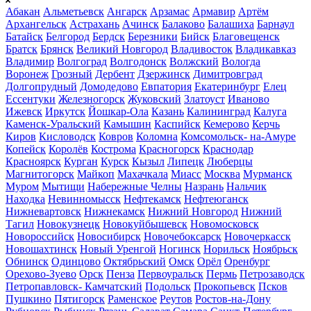
Абакан
Альметьевск
Ангарск
Арзамас
Армавир
Артём
Архангельск
Астрахань
Ачинск
Балаково
Балашиха
Барнаул
Батайск
Белгород
Бердск
Березники
Бийск
Благовещенск
Братск
Брянск
Великий Новгород
Владивосток
Владикавказ
Владимир
Волгоград
Волгодонск
Волжский
Вологда
Воронеж
Грозный
Дербент
Дзержинск
Димитровград
Долгопрудный
Домодедово
Евпатория
Екатеринбург
Елец
Ессентуки
Железногорск
Жуковский
Златоуст
Иваново
Ижевск
Иркутск
Йошкар-Ола
Казань
Калининград
Калуга
Каменск-Уральский
Камышин
Каспийск
Кемерово
Керчь
Киров
Кисловодск
Ковров
Коломна
Комсомольск- на-Амуре
Копейск
Королёв
Кострома
Красногорск
Краснодар
Красноярск
Курган
Курск
Кызыл
Липецк
Люберцы
Магнитогорск
Майкоп
Махачкала
Миасс
Москва
Мурманск
Муром
Мытищи
Набережные Челны
Назрань
Нальчик
Находка
Невинномысск
Нефтекамск
Нефтеюганск
Нижневартовск
Нижнекамск
Нижний Новгород
Нижний
Тагил
Новокузнецк
Новокуйбышевск
Новомосковск
Новороссийск
Новосибирск
Новочебоксарск
Новочеркасск
Новошахтинск
Новый Уренгой
Ногинск
Норильск
Ноябрьск
Обнинск
Одинцово
Октябрьский
Омск
Орёл
Оренбург
Орехово-Зуево
Орск
Пенза
Первоуральск
Пермь
Петрозаводск
Петропавловск- Камчатский
Подольск
Прокопьевск
Псков
Пушкино
Пятигорск
Раменское
Реутов
Ростов-на-Дону