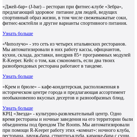
«Джей-бар» (J-bar) – ресторан при фитнес-клубе «Зебра»,
предлагающий здоровое питание для людей, ведущих
спортивный образ жизни, в том числе свежевыжатые соки,
фитнес-коктейли и другие варианты спортивного питания.
Узнать больше
«Чиполучо» - это сеть из четырех итальянских ресторанов.
Мы автоматизировали в них работу кассы, официантов,
кухни, склада, доставки, внедрив 85+ программных модулей
R-Keeper. Кейс о том, как сэкономить, если два твоих
разнобрендовых ресторана работают в тандеме.
Узнать больше
«Крем и брюле» – кафе-кондитерская, расположенная в
историческом центре города и предлагающая ассортимент
необыкновенно вкусных десертов и разнообразных блюд.
Узнать больше
КРЦ «Звезда» - культурно-развлекательный центр. Одно
время рестораны и ночные заведения на его территории были
объединены под брендом The Rooms. Мы автоматизировали
при помощи R-Keeper работу этих «комнат»: ночного клуба,
ресторана, лаунж-бара, стриптиз-клуба, караоке-бара с суши.