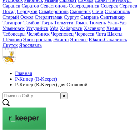
Рубцовск
Рыбинск
Рязань
Салават
Самара
Санкт-Петербург
Саранск
Саратов
Севастополь
Северодвинск
Северск
Сергиев
Посад
Серпухов
Симферополь
Смоленск
Сочи
Ставрополь
Старый Оскол
Стерлитамак
Сургут
Сызрань
Сыктывкар
Таганрог
Тамбов
Тверь
Тольятти
Томск
Тюмень
Улан-Удэ
Ульяновск
Уссурийск
Уфа
Хабаровск
Хасавюрт
Химки
Чебоксары
Челябинск
Череповец
Черкесск
Чита
Шахты
Щёлково
Электросталь
Элиста
Энгельс
Южно-Сахалинск
Якутск
Ярославль
Главная
Р-Кипер (R-Keeper)
Р-Кипер (R-Keeper) для Столовой