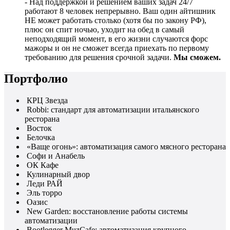
- Над поддержкой и решением ваших задач 24/7
работают 8 человек непрерывно. Ваш один айтишник
НЕ может работать столько (хотя бы по закону РФ),
плюс он спит ночью, уходит на обед в самый
неподходящий момент, в его жизни случаются форс
мажоры и он не сможет всегда приехать по первому
требованию для решения срочной задачи.
Мы сможем.
Портфолио
КРЦ Звезда
Robbi: стандарт для автоматизации итальянского
ресторана
Восток
Белочка
«Ваще огонь»: автоматизация самого мясного ресторана
Софи и Анабель
ОК Кафе
Кулинарный двор
Леди РАЙ
Эль торро
Оазис
New Garden: восстановление работы системы
автоматизации
Bootlegger MuzCafe: автоматизация крупного