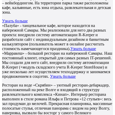
– вейкбордингом. На территории парка также расположены
кафе, кальянные, есть зона отдыха, развлекательная и детская
зона.
Узнать больше
«Палуба» - танцевальное кафе, которое находится на
набережной Самары. Мы реализовали для него два разных
проекта: внедрили систему автоматизации R-Keeper и
разработали сайт с индивидуальным дизайном и банкетным
калькулятором (пользователь может в онлайне рассчитать
стоимость намечающегося праздника).
Узнать больше
«Марракеш» - большой ресторан на набережной Самары. Наш
постоянный клиент, открытый для самых разных IT-решений.
Мы создали для него сайт, внедрили систему автоматизации
R-Keeper (+модуль складского учета R-Keeper StoreHouse) и
уже несколько лет осуществляем техподдержку и занимаемся
продвижением в соцсетях.
Узнать больше
Ресторан на воде «Скрябин» – уютный ресторан-дебаркадер,
расположенный на реке Волге и входящий в структуру
развлекательного комплекса «Кинап». Интерьер ресторана
выполнен в стиле романа Ильфа и Петрова «12 стульев»: весь
зал продуман до мелочей. Прекрасная планировка, массивные
полосатые стулья, отличная панорама с видом на реку Волгу,
наверняка, вызвали бы восторг у самого Великого