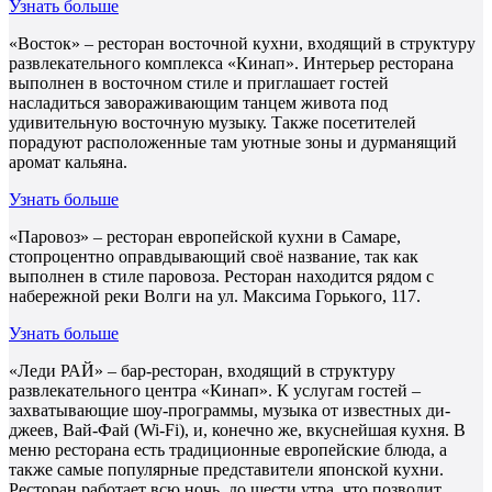
Узнать больше
«Восток» – ресторан восточной кухни, входящий в структуру
развлекательного комплекса «Кинап». Интерьер ресторана
выполнен в восточном стиле и приглашает гостей
насладиться завораживающим танцем живота под
удивительную восточную музыку. Также посетителей
порадуют расположенные там уютные зоны и дурманящий
аромат кальяна.
Узнать больше
«Паровоз» – ресторан европейской кухни в Самаре,
стопроцентно оправдывающий своё название, так как
выполнен в стиле паровоза. Ресторан находится рядом с
набережной реки Волги на ул. Максима Горького, 117.
Узнать больше
«Леди РАЙ» – бар-ресторан, входящий в структуру
развлекательного центра «Кинап». К услугам гостей –
захватывающие шоу-программы, музыка от известных ди-
джеев, Вай-Фай (Wi-Fi), и, конечно же, вкуснейшая кухня. В
меню ресторана есть традиционные европейские блюда, а
также самые популярные представители японской кухни.
Ресторан работает всю ночь, до шести утра, что позволит