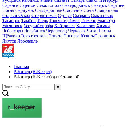
Рубцовск
Рыбинск
Рязань
Салават
Самара
Санкт-Петербург
Саранск
Саратов
Севастополь
Северодвинск
Северск
Сергиев
Посад
Серпухов
Симферополь
Смоленск
Сочи
Ставрополь
Старый Оскол
Стерлитамак
Сургут
Сызрань
Сыктывкар
Таганрог
Тамбов
Тверь
Тольятти
Томск
Тюмень
Улан-Удэ
Ульяновск
Уссурийск
Уфа
Хабаровск
Хасавюрт
Химки
Чебоксары
Челябинск
Череповец
Черкесск
Чита
Шахты
Щёлково
Электросталь
Элиста
Энгельс
Южно-Сахалинск
Якутск
Ярославль
Главная
Р-Кипер (R-Keeper)
Р-Кипер (R-Keeper) для Столовой