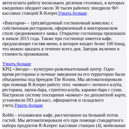
автогиганта работу нескольких десятков столовых, в которых
ежедневно обедают около 30 тысяч рабочих: внедрили 90+
кассовых станций R-Keeper.
Узнать больше
«Виктория» – трёхзвёздочный гостиничный комплекс с
собственным рестораном, оформленный в викторианском
стиле средневекового замка. Открытие гостиницы произошло
в начале 2015 года. Также при гостинице имеется кафе,
предлагающее гостям меню, в которое входит более 100 блюд,
что можно заказать в течение всего дня. Завтрак включен в
стоимость проживания.
Узнать больше
КРЦ «Звезда» - культурно-развлекательный центр. Одно
время рестораны и ночные заведения на его территории были
объединены под брендом The Rooms. Мы автоматизировали
при помощи R-Keeper работу этих «комнат»: ночного клуба,
ресторана, лаунж-бара, стриптиз-клуба, караоке-бара с суши.
Настроили систему посещения «комнат» по депозитной карте,
установили ПО для касс, официантов и складского
учета.
Узнать больше
Robbi – итальянское кафе, рассчитанное на большой поток
гостей. Мы автоматизировали его при помощи стандартного
набора продуктов R-Keeper: кассовые станции (4), мобильные