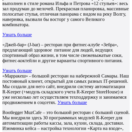
выполнен в стиле романа Ильфа и Петрова «12 стульев»: весь
зал продуман до мелочей. Прекрасная планировка, массивные
полосатые стулья, отличная панорама с видом на реку Волгу,
наверняка, вызвали бы восторг у самого Великого
комбинатора.
Узнать больше
«Джей-бар» (J-bar) – ресторан при фитнес-клубе «Зебра»,
предлагающий здоровое питание для людей, ведущих
спортивный образ жизни, в том числе свежевыжатые соки,
фитнес-коктейли и другие варианты спортивного питания.
Узнать больше
«Марракеш» - большой ресторан на набережной Самары. Наш
постоянный клиент, открытый для самых разных IT-решений.
Мы создали для него сайт, внедрили систему автоматизации
R-Keeper (+модуль складского учета R-Keeper StoreHouse) и
уже несколько лет осуществляем техподдержку и занимаемся
продвижением в соцсетях.
Узнать больше
Bootlegger MuzCafe – это большой ресторан с большой сценой.
Мы внедрили здесь 30 программных модулей R-Keeper для
автоматизации работы кассы, зала, кухни, склада, доставки.
Изюминка кейса – настройка технологии «Карта на входе»,