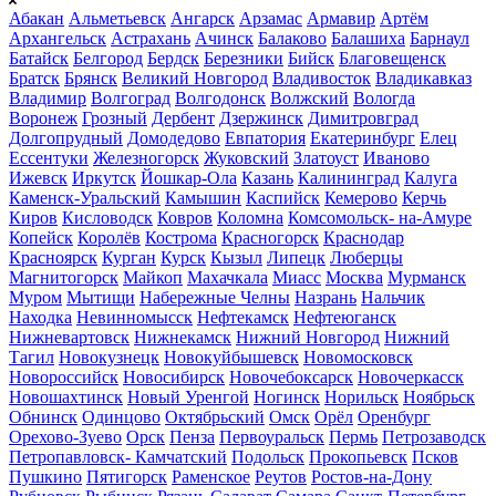
Абакан
Альметьевск
Ангарск
Арзамас
Армавир
Артём
Архангельск
Астрахань
Ачинск
Балаково
Балашиха
Барнаул
Батайск
Белгород
Бердск
Березники
Бийск
Благовещенск
Братск
Брянск
Великий Новгород
Владивосток
Владикавказ
Владимир
Волгоград
Волгодонск
Волжский
Вологда
Воронеж
Грозный
Дербент
Дзержинск
Димитровград
Долгопрудный
Домодедово
Евпатория
Екатеринбург
Елец
Ессентуки
Железногорск
Жуковский
Златоуст
Иваново
Ижевск
Иркутск
Йошкар-Ола
Казань
Калининград
Калуга
Каменск-Уральский
Камышин
Каспийск
Кемерово
Керчь
Киров
Кисловодск
Ковров
Коломна
Комсомольск- на-Амуре
Копейск
Королёв
Кострома
Красногорск
Краснодар
Красноярск
Курган
Курск
Кызыл
Липецк
Люберцы
Магнитогорск
Майкоп
Махачкала
Миасс
Москва
Мурманск
Муром
Мытищи
Набережные Челны
Назрань
Нальчик
Находка
Невинномысск
Нефтекамск
Нефтеюганск
Нижневартовск
Нижнекамск
Нижний Новгород
Нижний
Тагил
Новокузнецк
Новокуйбышевск
Новомосковск
Новороссийск
Новосибирск
Новочебоксарск
Новочеркасск
Новошахтинск
Новый Уренгой
Ногинск
Норильск
Ноябрьск
Обнинск
Одинцово
Октябрьский
Омск
Орёл
Оренбург
Орехово-Зуево
Орск
Пенза
Первоуральск
Пермь
Петрозаводск
Петропавловск- Камчатский
Подольск
Прокопьевск
Псков
Пушкино
Пятигорск
Раменское
Реутов
Ростов-на-Дону