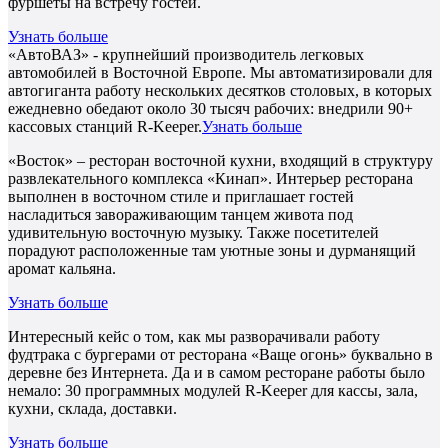
фуршеты на встречу гостей.
Узнать больше
«АвтоВАЗ» - крупнейший производитель легковых
автомобилей в Восточной Европе. Мы автоматизировали для
автогиганта работу нескольких десятков столовых, в которых
ежедневно обедают около 30 тысяч рабочих: внедрили 90+
кассовых станций R-Keeper.
Узнать больше
«Восток» – ресторан восточной кухни, входящий в структуру
развлекательного комплекса «Кинап». Интерьер ресторана
выполнен в восточном стиле и приглашает гостей
насладиться завораживающим танцем живота под
удивительную восточную музыку. Также посетителей
порадуют расположенные там уютные зоны и дурманящий
аромат кальяна.
Узнать больше
Интересный кейс о том, как мы разворачивали работу
фудтрака с бургерами от ресторана «Ваще огонь» буквально в
деревне без Интернета. Да и в самом ресторане работы было
немало: 30 программных модулей R-Keeper для кассы, зала,
кухни, склада, доставки.
Узнать больше