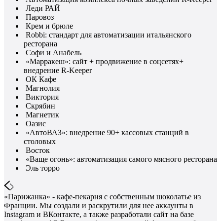
Леди РАЙ
Паровоз
Крем и брюле
Robbi: стандарт для автоматизации итальянского
ресторана
Софи и Анабель
«Марракеш»: сайт + продвижение в соцсетях+
внедрение R-Keeper
ОК Кафе
Магнолия
Виктория
Скрябин
Магнетик
Оазис
«АвтоВАЗ»: внедрение 90+ кассовых станций в
столовых
Восток
«Ваще огонь»: автоматизация самого мясного ресторана
Эль торро
«Парижанка» - кафе-пекарня с собственным шоколатье из
Франции. Мы создали и раскрутили для нее аккаунты в
Instagram и ВКонтакте, а также разработали сайт на базе