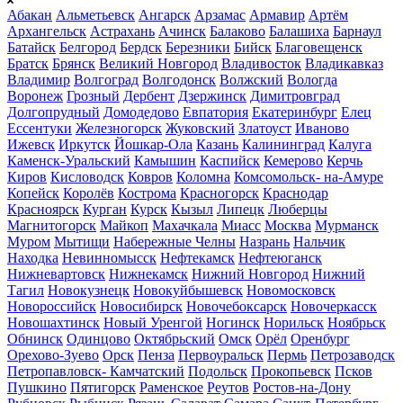
Абакан
Альметьевск
Ангарск
Арзамас
Армавир
Артём
Архангельск
Астрахань
Ачинск
Балаково
Балашиха
Барнаул
Батайск
Белгород
Бердск
Березники
Бийск
Благовещенск
Братск
Брянск
Великий Новгород
Владивосток
Владикавказ
Владимир
Волгоград
Волгодонск
Волжский
Вологда
Воронеж
Грозный
Дербент
Дзержинск
Димитровград
Долгопрудный
Домодедово
Евпатория
Екатеринбург
Елец
Ессентуки
Железногорск
Жуковский
Златоуст
Иваново
Ижевск
Иркутск
Йошкар-Ола
Казань
Калининград
Калуга
Каменск-Уральский
Камышин
Каспийск
Кемерово
Керчь
Киров
Кисловодск
Ковров
Коломна
Комсомольск- на-Амуре
Копейск
Королёв
Кострома
Красногорск
Краснодар
Красноярск
Курган
Курск
Кызыл
Липецк
Люберцы
Магнитогорск
Майкоп
Махачкала
Миасс
Москва
Мурманск
Муром
Мытищи
Набережные Челны
Назрань
Нальчик
Находка
Невинномысск
Нефтекамск
Нефтеюганск
Нижневартовск
Нижнекамск
Нижний Новгород
Нижний
Тагил
Новокузнецк
Новокуйбышевск
Новомосковск
Новороссийск
Новосибирск
Новочебоксарск
Новочеркасск
Новошахтинск
Новый Уренгой
Ногинск
Норильск
Ноябрьск
Обнинск
Одинцово
Октябрьский
Омск
Орёл
Оренбург
Орехово-Зуево
Орск
Пенза
Первоуральск
Пермь
Петрозаводск
Петропавловск- Камчатский
Подольск
Прокопьевск
Псков
Пушкино
Пятигорск
Раменское
Реутов
Ростов-на-Дону