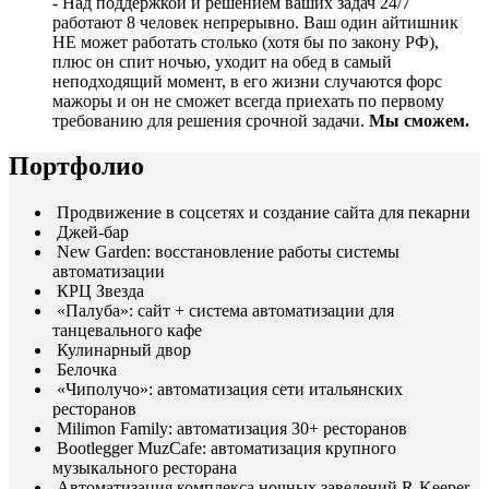
- Над поддержкой и решением ваших задач 24/7
работают 8 человек непрерывно. Ваш один айтишник
НЕ может работать столько (хотя бы по закону РФ),
плюс он спит ночью, уходит на обед в самый
неподходящий момент, в его жизни случаются форс
мажоры и он не сможет всегда приехать по первому
требованию для решения срочной задачи.
Мы сможем.
Портфолио
Продвижение в соцсетях и создание сайта для пекарни
Джей-бар
New Garden: восстановление работы системы
автоматизации
КРЦ Звезда
«Палуба»: сайт + система автоматизации для
танцевального кафе
Кулинарный двор
Белочка
«Чиполучо»: автоматизация сети итальянских
ресторанов
Milimon Family: автоматизация 30+ ресторанов
Bootlegger MuzCafe: автоматизация крупного
музыкального ресторана
Автоматизация комплекса ночных заведений R-Keeper