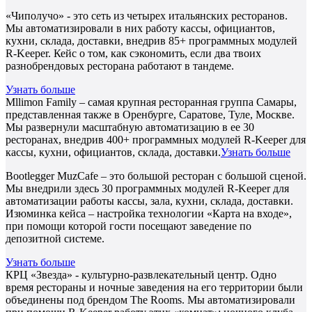
«Чиполучо» - это сеть из четырех итальянских ресторанов.
Мы автоматизировали в них работу кассы, официантов,
кухни, склада, доставки, внедрив 85+ программных модулей
R-Keeper. Кейс о том, как сэкономить, если два твоих
разнобрендовых ресторана работают в тандеме.
Узнать больше
Mllimon Family – самая крупная ресторанная группа Самары,
представленная также в Оренбурге, Саратове, Туле, Москве.
Мы развернули масштабную автоматизацию в ее 30
ресторанах, внедрив 400+ программных модулей R-Keeper для
кассы, кухни, официантов, склада, доставки.
Узнать больше
Bootlegger MuzCafe – это большой ресторан с большой сценой.
Мы внедрили здесь 30 программных модулей R-Keeper для
автоматизации работы кассы, зала, кухни, склада, доставки.
Изюминка кейса – настройка технологии «Карта на входе»,
при помощи которой гости посещают заведение по
депозитной системе.
Узнать больше
КРЦ «Звезда» - культурно-развлекательный центр. Одно
время рестораны и ночные заведения на его территории были
объединены под брендом The Rooms. Мы автоматизировали