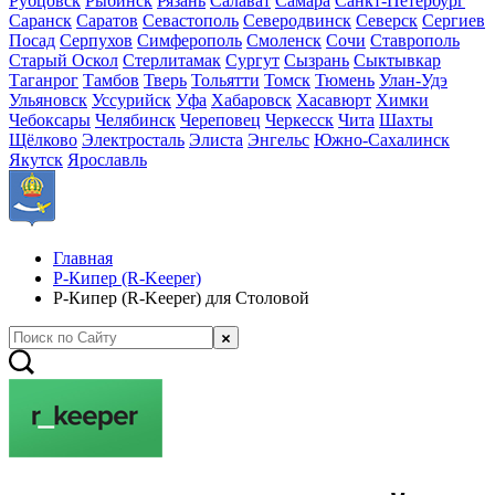
Рубцовск
Рыбинск
Рязань
Салават
Самара
Санкт-Петербург
Саранск
Саратов
Севастополь
Северодвинск
Северск
Сергиев
Посад
Серпухов
Симферополь
Смоленск
Сочи
Ставрополь
Старый Оскол
Стерлитамак
Сургут
Сызрань
Сыктывкар
Таганрог
Тамбов
Тверь
Тольятти
Томск
Тюмень
Улан-Удэ
Ульяновск
Уссурийск
Уфа
Хабаровск
Хасавюрт
Химки
Чебоксары
Челябинск
Череповец
Черкесск
Чита
Шахты
Щёлково
Электросталь
Элиста
Энгельс
Южно-Сахалинск
Якутск
Ярославль
Главная
Р-Кипер (R-Keeper)
Р-Кипер (R-Keeper) для Столовой