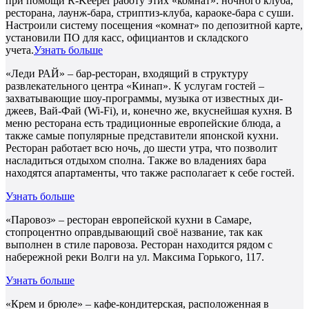
при помощи R-Keeper работу этих «комнат»: ночного клуба,
ресторана, лаунж-бара, стриптиз-клуба, караоке-бара с суши.
Настроили систему посещения «комнат» по депозитной карте,
установили ПО для касс, официантов и складского
учета.
Узнать больше
«Леди РАЙ» – бар-ресторан, входящий в структуру
развлекательного центра «Кинап». К услугам гостей –
захватывающие шоу-программы, музыка от известных ди-
джеев, Вай-Фай (Wi-Fi), и, конечно же, вкуснейшая кухня. В
меню ресторана есть традиционные европейские блюда, а
также самые популярные представители японской кухни.
Ресторан работает всю ночь, до шести утра, что позволит
насладиться отдыхом сполна. Также во владениях бара
находятся апартаменты, что также располагает к себе гостей.
Узнать больше
«Паровоз» – ресторан европейской кухни в Самаре,
стопроцентно оправдывающий своё название, так как
выполнен в стиле паровоза. Ресторан находится рядом с
набережной реки Волги на ул. Максима Горького, 117.
Узнать больше
«Крем и брюле» – кафе-кондитерская, расположенная в