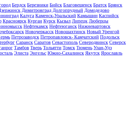
город
Бердск
Березники
Бийск
Благовещенск
Братск
Брянск
Дзержинск
Димитровград
Долгопрудный
Домодедово
ининград
Калуга
Каменск-Уральский
Камышин
Каспийск
р
Красноярск
Курган
Курск
Кызыл
Липецк
Люберцы
инномысск
Нефтекамск
Нефтеюганск
Нижневартовск
очебоксарск
Новочеркасск
Новошахтинск
Новый Уренгой
ермь
Петрозаводск
Петропавловск- Камчатский
Подольск
тербург
Саранск
Саратов
Севастополь
Северодвинск
Северск
ганрог
Тамбов
Тверь
Тольятти
Томск
Тюмень
Улан-Удэ
осталь
Элиста
Энгельс
Южно-Сахалинск
Якутск
Ярославль