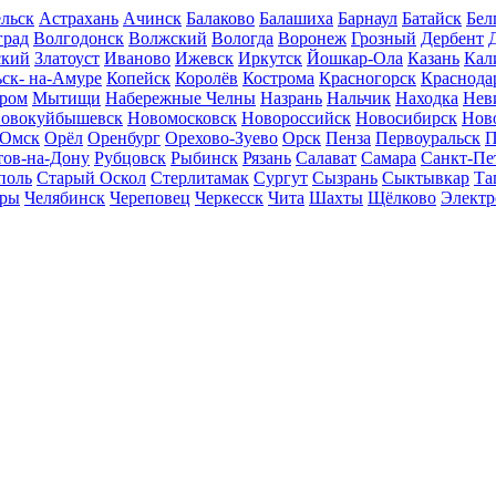
льск
Астрахань
Ачинск
Балаково
Балашиха
Барнаул
Батайск
Бел
град
Волгодонск
Волжский
Вологда
Воронеж
Грозный
Дербент
ский
Златоуст
Иваново
Ижевск
Иркутск
Йошкар-Ола
Казань
Кал
ск- на-Амуре
Копейск
Королёв
Кострома
Красногорск
Краснода
ром
Мытищи
Набережные Челны
Назрань
Нальчик
Находка
Нев
овокуйбышевск
Новомосковск
Новороссийск
Новосибирск
Нов
Омск
Орёл
Оренбург
Орехово-Зуево
Орск
Пенза
Первоуральск
П
тов-на-Дону
Рубцовск
Рыбинск
Рязань
Салават
Самара
Санкт-Пе
поль
Старый Оскол
Стерлитамак
Сургут
Сызрань
Сыктывкар
Та
ары
Челябинск
Череповец
Черкесск
Чита
Шахты
Щёлково
Электр