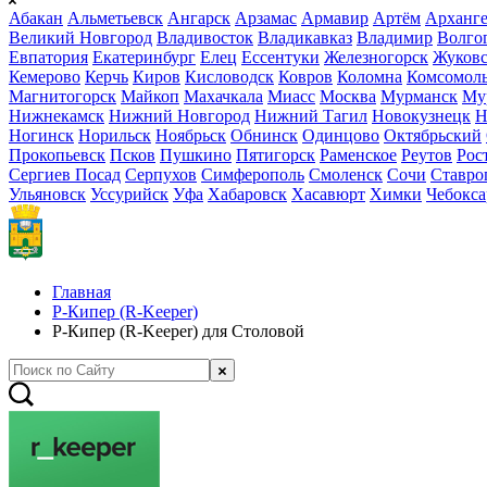
Абакан
Альметьевск
Ангарск
Арзамас
Армавир
Артём
Арханге
Великий Новгород
Владивосток
Владикавказ
Владимир
Волго
Евпатория
Екатеринбург
Елец
Ессентуки
Железногорск
Жуков
Кемерово
Керчь
Киров
Кисловодск
Ковров
Коломна
Комсомоль
Магнитогорск
Майкоп
Махачкала
Миасс
Москва
Мурманск
Му
Нижнекамск
Нижний Новгород
Нижний Тагил
Новокузнецк
Н
Ногинск
Норильск
Ноябрьск
Обнинск
Одинцово
Октябрьский
Прокопьевск
Псков
Пушкино
Пятигорск
Раменское
Реутов
Рос
Сергиев Посад
Серпухов
Симферополь
Смоленск
Сочи
Ставро
Ульяновск
Уссурийск
Уфа
Хабаровск
Хасавюрт
Химки
Чебокс
Главная
Р-Кипер (R-Keeper)
Р-Кипер (R-Keeper) для Столовой