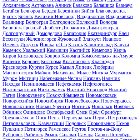
Архангельск
Астрахань
Ачинск
Балаково
Балашиха
Барнаул
Батайск
Белгород
Бердск
Березники
Бийск
Благовещенск
Братск
Брянск
Великий Новгород
Владивосток
Владикавказ
Владимир
Волгоград
Волгодонск
Волжский
Вологда
Воронеж
Грозный
Дербент
Дзержинск
Димитровград
Долгопрудный
Домодедово
Евпатория
Екатеринбург
Елец
Ессентуки
Железногорск
Жуковский
Златоуст
Иваново
Ижевск
Иркутск
Йошкар-Ола
Казань
Калининград
Калуга
Каменск-Уральский
Камышин
Каспийск
Кемерово
Керчь
Киров
Кисловодск
Ковров
Коломна
Комсомольск- на-Амуре
Копейск
Королёв
Кострома
Красногорск
Краснодар
Красноярск
Курган
Курск
Кызыл
Липецк
Люберцы
Магнитогорск
Майкоп
Махачкала
Миасс
Москва
Мурманск
Муром
Мытищи
Набережные Челны
Назрань
Нальчик
Находка
Невинномысск
Нефтекамск
Нефтеюганск
Нижневартовск
Нижнекамск
Нижний Новгород
Нижний
Тагил
Новокузнецк
Новокуйбышевск
Новомосковск
Новороссийск
Новосибирск
Новочебоксарск
Новочеркасск
Новошахтинск
Новый Уренгой
Ногинск
Норильск
Ноябрьск
Обнинск
Одинцово
Октябрьский
Омск
Орёл
Оренбург
Орехово-Зуево
Орск
Пенза
Первоуральск
Пермь
Петрозаводск
Петропавловск- Камчатский
Подольск
Прокопьевск
Псков
Пушкино
Пятигорск
Раменское
Реутов
Ростов-на-Дону
Рубцовск
Рыбинск
Рязань
Салават
Самара
Санкт-Петербург