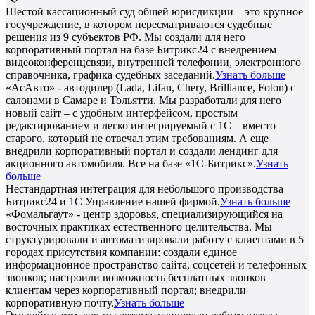
Шестой кассационный суд общей юрисдикции – это крупное
госучреждение, в котором пересматриваются судебные
решения из 9 субъектов РФ. Мы создали для него
корпоративный портал на базе Битрикс24 с внедрением
видеоконференцсвязи, внутренней телефонии, электронного
справочника, графика судебных заседаний.
Узнать больше
«АсАвто» - автодилер (Lada, Lifan, Chery, Brilliance, Foton) с
салонами в Самаре и Тольятти. Мы разработали для него
новый сайт – с удобным интерфейсом, простым
редактированием и легко интегрируемый с 1С – вместо
старого, который не отвечал этим требованиям. А еще
внедрили корпоративный портал и создали лендинг для
акционного автомобиля. Все на базе «1С-Битрикс».
Узнать
больше
Нестандартная интеграция для небольшого производства
Битрикс24 и 1С Управление нашей фирмой.
Узнать больше
«Фомальгаут» - центр здоровья, специализирующийся на
восточных практиках естественного целительства. Мы
структурировали и автоматизировали работу с клиентами в 5
городах присутствия компании: создали единое
информационное пространство сайта, соцсетей и телефонных
звонков; настроили возможность бесплатных звонков
клиентам через корпоративный портал; внедрили
корпоративную почту.
Узнать больше