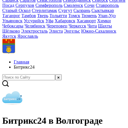
Саранск
Саратов
Севастополь
Северодвинск
Северск
Сергиев
Посад
Серпухов
Симферополь
Смоленск
Сочи
Ставрополь
Старый Оскол
Стерлитамак
Сургут
Сызрань
Сыктывкар
Таганрог
Тамбов
Тверь
Тольятти
Томск
Тюмень
Улан-Удэ
Ульяновск
Уссурийск
Уфа
Хабаровск
Хасавюрт
Химки
Чебоксары
Челябинск
Череповец
Черкесск
Чита
Шахты
Щёлково
Электросталь
Элиста
Энгельс
Южно-Сахалинск
Якутск
Ярославль
Главная
Битрикс24
Битрикс24 в Волгограде