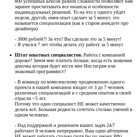
800 успешных кейсов разной сложности позволяют нам
заранее просчитывать все нюансы и особенности
индивидуальных решений. То на что у одного уйдёт
неделя, другой, имея опыт сделает за 5 минут, это
называется специализация (как в старом анекдоте про
дизайнера)
- 3000 рублей?! За что? Вы сделали это за 5 минут!
- Я учился 7 лет чтобы делать эту работу за 5 минут
Штат опытных специалистов.
Работа с компанией
дороже? Зачем мне платить больше, когда есть знакомая
девочка которая будет вести мне Инстаграм или
знакомый программист?
- В команду по комплексному продвижению одного
проекта в нашей компании входит от 3 до 7 человек
различных специализаций и с средним опытом в своей
отрасли ~5 лет.
Потому что один специалист НЕ может качественно
делать всё. Большая редкость сочетать столько умений в
одном человеке.
- Над поддержкой и решением ваших задач 24/7
работают 8 человек непрерывно. Ваш один айтишник
НЕ может работать столько (хотя бы по закону РФ),