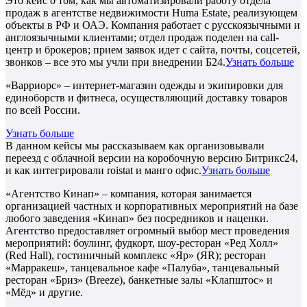
Это кейс о том, как мы автоматизировали работу отдела
продаж в агентстве недвижимости Huma Estate, реализующем
объекты в РФ и ОАЭ. Компания работает с русскоязычными и
англоязычными клиентами; отдел продаж поделен на call-
центр и брокеров; прием заявок идет с сайта, почты, соцсетей,
звонков – все это мы учли при внедрении Б24.
Узнать больше
«Варриорс» – интернет-магазин одежды и экипировки для
единоборств и фитнеса, осуществляющий доставку товаров
по всей России.
Узнать больше
В данном кейсы мы рассказываем как организовывали
переезд с облачной версии на коробочную версию Битрикс24,
и как интегрировали roistat и манго офис.
Узнать больше
«Агентство Кинап» – компания, которая занимается
организацией частных и корпоративных мероприятий на базе
любого заведения «Кинап» без посредников и наценки.
Агентство предоставляет огромный выбор мест проведения
мероприятий: боулинг, фудкорт, шоу-ресторан «Ред Холл»
(Red Hall), гостиничный комплекс «Яр» (ЯR); ресторан
«Марракеш», танцевальное кафе «Палуба», танцевальный
ресторан «Бриз» (Breeze), банкетные залы «Клапштос» и
«Мёд» и другие.