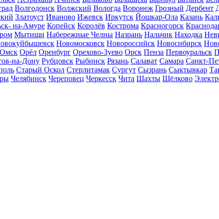
град
Волгодонск
Волжский
Вологда
Воронеж
Грозный
Дербент
ский
Златоуст
Иваново
Ижевск
Иркутск
Йошкар-Ола
Казань
Кал
ск- на-Амуре
Копейск
Королёв
Кострома
Красногорск
Краснода
ром
Мытищи
Набережные Челны
Назрань
Нальчик
Находка
Нев
овокуйбышевск
Новомосковск
Новороссийск
Новосибирск
Нов
Омск
Орёл
Оренбург
Орехово-Зуево
Орск
Пенза
Первоуральск
П
тов-на-Дону
Рубцовск
Рыбинск
Рязань
Салават
Самара
Санкт-Пе
поль
Старый Оскол
Стерлитамак
Сургут
Сызрань
Сыктывкар
Та
ары
Челябинск
Череповец
Черкесск
Чита
Шахты
Щёлково
Электр