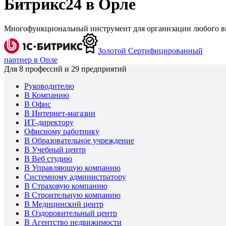
Битрикс24 в Орле
Многофункциональный инструмент для организации любого ви
Золотой Сертифицированный
партнер в Орле
Для
8
профессий и
29
предприятий
Руководителю
В Компанию
В Офис
В Интернет-магазин
ИТ-директору
Офисному работнику
В Образовательное учреждение
В Учебный центр
В Веб студию
В Управляющую компанию
Системному администратору
В Страховую компанию
В Строительную компанию
В Медицинский центр
В Оздоровительный центр
В Агентство недвижимости