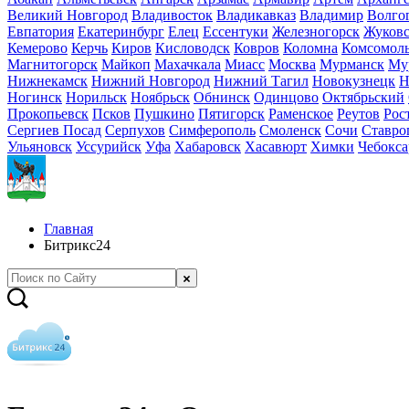
Великий Новгород
Владивосток
Владикавказ
Владимир
Волго
Евпатория
Екатеринбург
Елец
Ессентуки
Железногорск
Жуков
Кемерово
Керчь
Киров
Кисловодск
Ковров
Коломна
Комсомоль
Магнитогорск
Майкоп
Махачкала
Миасс
Москва
Мурманск
Му
Нижнекамск
Нижний Новгород
Нижний Тагил
Новокузнецк
Н
Ногинск
Норильск
Ноябрьск
Обнинск
Одинцово
Октябрьский
Прокопьевск
Псков
Пушкино
Пятигорск
Раменское
Реутов
Рос
Сергиев Посад
Серпухов
Симферополь
Смоленск
Сочи
Ставро
Ульяновск
Уссурийск
Уфа
Хабаровск
Хасавюрт
Химки
Чебокс
Главная
Битрикс24