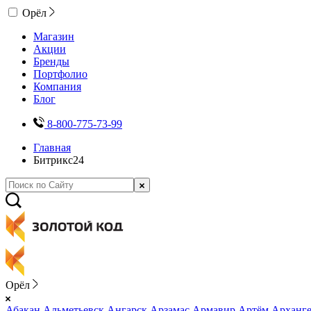
Орёл
Магазин
Акции
Бренды
Портфолио
Компания
Блог
8-800-775-73-99
Главная
Битрикс24
Орёл
Абакан
Альметьевск
Ангарск
Арзамас
Армавир
Артём
Арханге