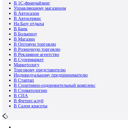
В 1С-франчайзинг
Управляющему магазином
В Автосалон
В Автосервис
На Базу отдыха
В Банк
В Больницу
В Магазин
В Оптовую торговлю
В Розничную торговлю
В Рекламное агентство
В Супермаркет
Маркетологу
Торговому представителю
Индивидуальному предпринимателю
В Стартап
В Спортивно-оздоровительный комплекс
В Стоматологию
В СПА
В Фитнес-клуб
В Салон красоты