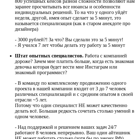
800 успешных кейсов разной сложности позволяют нам
заранее просчитывать все нюансы и особенности
индивидуальных решений. То на что у одного уйдёт
неделя, другой, имея опыт сделает за 5 минут, это
называется специализация (как в старом анекдоте про
дизайнера)
- 3000 рублей?! За что? Вы сделали это за 5 минут!
- Я учился 7 лет чтобы делать эту работу за 5 минут
Штат опытных специалистов.
Работа с компанией
дороже? Зачем мне платить больше, когда есть знакомая
девочка которая будет вести мне Инстаграм или
знакомый программист?
- В команду по комплексному продвижению одного
проекта в нашей компании входит от 3 до 7 человек
различных специализаций и с средним опытом в своей
отрасли ~5 лет.
Потому что один специалист НЕ может качественно
делать всё. Большая редкость сочетать столько умений в
одном человеке.
- Над поддержкой и решением ваших задач 24/7
работают 8 человек непрерывно. Ваш один айтишник
НЕ может работать столько (хотя бы по закону РФ),