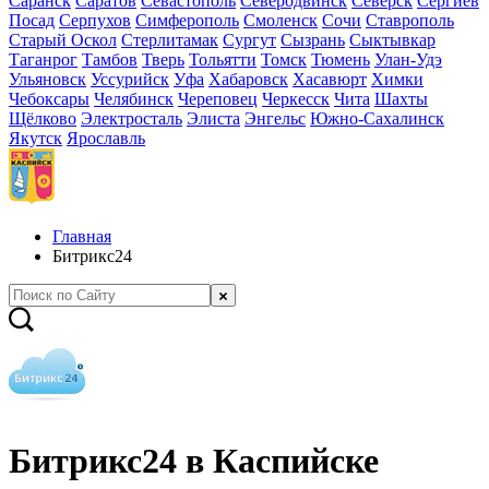
Саранск
Саратов
Севастополь
Северодвинск
Северск
Сергиев
Посад
Серпухов
Симферополь
Смоленск
Сочи
Ставрополь
Старый Оскол
Стерлитамак
Сургут
Сызрань
Сыктывкар
Таганрог
Тамбов
Тверь
Тольятти
Томск
Тюмень
Улан-Удэ
Ульяновск
Уссурийск
Уфа
Хабаровск
Хасавюрт
Химки
Чебоксары
Челябинск
Череповец
Черкесск
Чита
Шахты
Щёлково
Электросталь
Элиста
Энгельс
Южно-Сахалинск
Якутск
Ярославль
Главная
Битрикс24
Битрикс24 в Каспийске