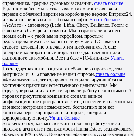
справочника, графика судебных заседаний.
Узнать больше
В данном кейсы мы рассказываем как организовывали
переезд с облачной версии на коробочную версию Битрикс24,
и как интегрировали roistat и манго офис.
Узнать больше
«АсАвто» - автодилер (Lada, Lifan, Chery, Brilliance, Foton) с
салонами в Самаре и Тольятти. Мы разработали для него
новый сайт – с удобным интерфейсом, простым
редактированием и легко интегрируемый с 1С – вместо
старого, который не отвечал этим требованиям. А еще
внедрили корпоративный портал и создали лендинг для
акционного автомобиля. Все на базе «1С-Битрикс».
Узнать
больше
Нестандартная интеграция для небольшого производства
Битрикс24 и 1С Управление нашей фирмой.
Узнать больше
«Фомальгаут» - центр здоровья, специализирующийся на
восточных практиках естественного целительства. Мы
структурировали и автоматизировали работу с клиентами в 5
городах присутствия компании: создали единое
информационное пространство сайта, соцсетей и телефонных
звонков; настроили возможность бесплатных звонков
клиентам через корпоративный портал; внедрили
корпоративную почту.
Узнать больше
Это кейс о том, как мы автоматизировали работу отдела
продаж в агентстве недвижимости Huma Estate, реализующем
объекты в РФ и ОАЭ. Компания работает с русскоязычными и