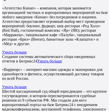
«Агентство Кинап» – компания, которая занимается
организацией частных и корпоративных мероприятий на базе
любого заведения «Кинап» без посредников и наценки.
Агентство предоставляет огромный выбор мест проведения
мероприятий: боулинг, фудкорт, шоу-ресторан «Ред Холл»
(Red Hall), гостиничный комплекс «Яр» (ЯR); ресторан
«Марракеш», танцевальное кафе «Палуба», танцевальный
ресторан «Бриз» (Breeze), банкетные залы «Клапштос» и
«Мёд» и другие.
Узнать больше
Создание системы автоматического сбора ежедневных
отчетов в Битрикс24
Узнать больше
«Варриорс» – интернет-магазин одежды и экипировки для
единоборств и фитнеса, осуществляющий доставку товаров
по всей России.
Узнать больше
Шестой кассационный суд общей юрисдикции – это крупное
госучреждение, в котором пересматриваются судебные
решения из 9 субъектов РФ. Мы создали для него
корпоративный портал на базе Битрикс24 с внедрением
видеоконференцсвязи, внутренней телефонии, электронного