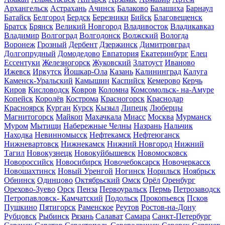
Архангельск
Астрахань
Ачинск
Балаково
Балашиха
Барнаул
Батайск
Белгород
Бердск
Березники
Бийск
Благовещенск
Братск
Брянск
Великий Новгород
Владивосток
Владикавказ
Владимир
Волгоград
Волгодонск
Волжский
Вологда
Воронеж
Грозный
Дербент
Дзержинск
Димитровград
Долгопрудный
Домодедово
Евпатория
Екатеринбург
Елец
Ессентуки
Железногорск
Жуковский
Златоуст
Иваново
Ижевск
Иркутск
Йошкар-Ола
Казань
Калининград
Калуга
Каменск-Уральский
Камышин
Каспийск
Кемерово
Керчь
Киров
Кисловодск
Ковров
Коломна
Комсомольск- на-Амуре
Копейск
Королёв
Кострома
Красногорск
Краснодар
Красноярск
Курган
Курск
Кызыл
Липецк
Люберцы
Магнитогорск
Майкоп
Махачкала
Миасс
Москва
Мурманск
Муром
Мытищи
Набережные Челны
Назрань
Нальчик
Находка
Невинномысск
Нефтекамск
Нефтеюганск
Нижневартовск
Нижнекамск
Нижний Новгород
Нижний
Тагил
Новокузнецк
Новокуйбышевск
Новомосковск
Новороссийск
Новосибирск
Новочебоксарск
Новочеркасск
Новошахтинск
Новый Уренгой
Ногинск
Норильск
Ноябрьск
Обнинск
Одинцово
Октябрьский
Омск
Орёл
Оренбург
Орехово-Зуево
Орск
Пенза
Первоуральск
Пермь
Петрозаводск
Петропавловск- Камчатский
Подольск
Прокопьевск
Псков
Пушкино
Пятигорск
Раменское
Реутов
Ростов-на-Дону
Рубцовск
Рыбинск
Рязань
Салават
Самара
Санкт-Петербург