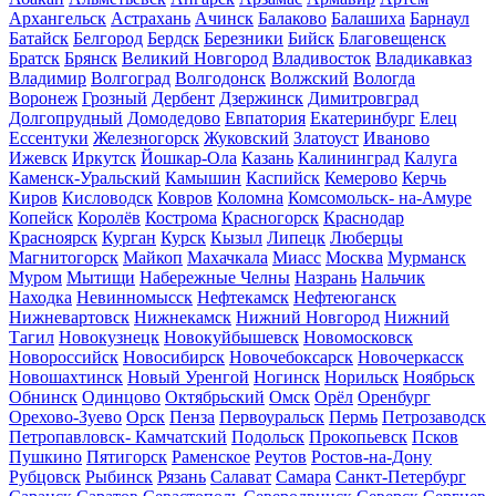
Архангельск
Астрахань
Ачинск
Балаково
Балашиха
Барнаул
Батайск
Белгород
Бердск
Березники
Бийск
Благовещенск
Братск
Брянск
Великий Новгород
Владивосток
Владикавказ
Владимир
Волгоград
Волгодонск
Волжский
Вологда
Воронеж
Грозный
Дербент
Дзержинск
Димитровград
Долгопрудный
Домодедово
Евпатория
Екатеринбург
Елец
Ессентуки
Железногорск
Жуковский
Златоуст
Иваново
Ижевск
Иркутск
Йошкар-Ола
Казань
Калининград
Калуга
Каменск-Уральский
Камышин
Каспийск
Кемерово
Керчь
Киров
Кисловодск
Ковров
Коломна
Комсомольск- на-Амуре
Копейск
Королёв
Кострома
Красногорск
Краснодар
Красноярск
Курган
Курск
Кызыл
Липецк
Люберцы
Магнитогорск
Майкоп
Махачкала
Миасс
Москва
Мурманск
Муром
Мытищи
Набережные Челны
Назрань
Нальчик
Находка
Невинномысск
Нефтекамск
Нефтеюганск
Нижневартовск
Нижнекамск
Нижний Новгород
Нижний
Тагил
Новокузнецк
Новокуйбышевск
Новомосковск
Новороссийск
Новосибирск
Новочебоксарск
Новочеркасск
Новошахтинск
Новый Уренгой
Ногинск
Норильск
Ноябрьск
Обнинск
Одинцово
Октябрьский
Омск
Орёл
Оренбург
Орехово-Зуево
Орск
Пенза
Первоуральск
Пермь
Петрозаводск
Петропавловск- Камчатский
Подольск
Прокопьевск
Псков
Пушкино
Пятигорск
Раменское
Реутов
Ростов-на-Дону
Рубцовск
Рыбинск
Рязань
Салават
Самара
Санкт-Петербург