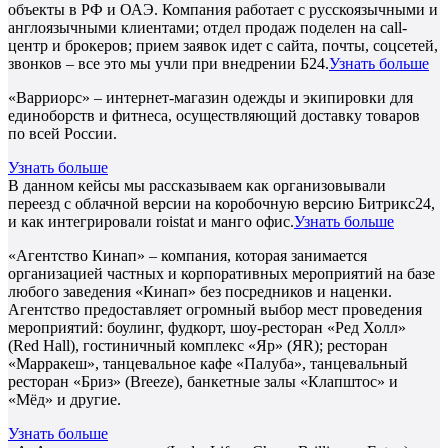
объекты в РФ и ОАЭ. Компания работает с русскоязычными и
англоязычными клиентами; отдел продаж поделен на call-
центр и брокеров; прием заявок идет с сайта, почты, соцсетей,
звонков – все это мы учли при внедрении Б24.
Узнать больше
«Варриорс» – интернет-магазин одежды и экипировки для
единоборств и фитнеса, осуществляющий доставку товаров
по всей России.
Узнать больше
В данном кейсы мы рассказываем как организовывали
переезд с облачной версии на коробочную версию Битрикс24,
и как интегрировали roistat и манго офис.
Узнать больше
«Агентство Кинап» – компания, которая занимается
организацией частных и корпоративных мероприятий на базе
любого заведения «Кинап» без посредников и наценки.
Агентство предоставляет огромный выбор мест проведения
мероприятий: боулинг, фудкорт, шоу-ресторан «Ред Холл»
(Red Hall), гостиничный комплекс «Яр» (ЯR); ресторан
«Марракеш», танцевальное кафе «Палуба», танцевальный
ресторан «Бриз» (Breeze), банкетные залы «Клапштос» и
«Мёд» и другие.
Узнать больше