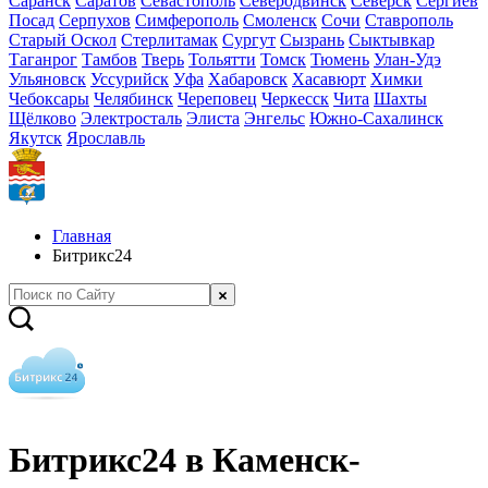
Саранск
Саратов
Севастополь
Северодвинск
Северск
Сергиев
Посад
Серпухов
Симферополь
Смоленск
Сочи
Ставрополь
Старый Оскол
Стерлитамак
Сургут
Сызрань
Сыктывкар
Таганрог
Тамбов
Тверь
Тольятти
Томск
Тюмень
Улан-Удэ
Ульяновск
Уссурийск
Уфа
Хабаровск
Хасавюрт
Химки
Чебоксары
Челябинск
Череповец
Черкесск
Чита
Шахты
Щёлково
Электросталь
Элиста
Энгельс
Южно-Сахалинск
Якутск
Ярославль
Главная
Битрикс24
Битрикс24 в Каменск-