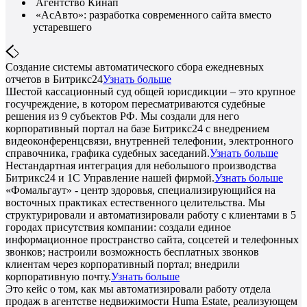
Агентство Кинап
«АсАвто»: разработка современного сайта вместо
устаревшего
Создание системы автоматического сбора ежедневных
отчетов в Битрикс24
Узнать больше
Шестой кассационный суд общей юрисдикции – это крупное
госучреждение, в котором пересматриваются судебные
решения из 9 субъектов РФ. Мы создали для него
корпоративный портал на базе Битрикс24 с внедрением
видеоконференцсвязи, внутренней телефонии, электронного
справочника, графика судебных заседаний.
Узнать больше
Нестандартная интеграция для небольшого производства
Битрикс24 и 1С Управление нашей фирмой.
Узнать больше
«Фомальгаут» - центр здоровья, специализирующийся на
восточных практиках естественного целительства. Мы
структурировали и автоматизировали работу с клиентами в 5
городах присутствия компании: создали единое
информационное пространство сайта, соцсетей и телефонных
звонков; настроили возможность бесплатных звонков
клиентам через корпоративный портал; внедрили
корпоративную почту.
Узнать больше
Это кейс о том, как мы автоматизировали работу отдела
продаж в агентстве недвижимости Huma Estate, реализующем