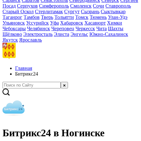
Саранск
Саратов
Севастополь
Северодвинск
Северск
Сергиев
Посад
Серпухов
Симферополь
Смоленск
Сочи
Ставрополь
Старый Оскол
Стерлитамак
Сургут
Сызрань
Сыктывкар
Таганрог
Тамбов
Тверь
Тольятти
Томск
Тюмень
Улан-Удэ
Ульяновск
Уссурийск
Уфа
Хабаровск
Хасавюрт
Химки
Чебоксары
Челябинск
Череповец
Черкесск
Чита
Шахты
Щёлково
Электросталь
Элиста
Энгельс
Южно-Сахалинск
Якутск
Ярославль
Главная
Битрикс24
Битрикс24 в Ногинске