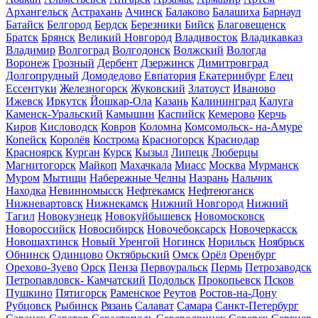
Архангельск
Астрахань
Ачинск
Балаково
Балашиха
Барнаул
Батайск
Белгород
Бердск
Березники
Бийск
Благовещенск
Братск
Брянск
Великий Новгород
Владивосток
Владикавказ
Владимир
Волгоград
Волгодонск
Волжский
Вологда
Воронеж
Грозный
Дербент
Дзержинск
Димитровград
Долгопрудный
Домодедово
Евпатория
Екатеринбург
Елец
Ессентуки
Железногорск
Жуковский
Златоуст
Иваново
Ижевск
Иркутск
Йошкар-Ола
Казань
Калининград
Калуга
Каменск-Уральский
Камышин
Каспийск
Кемерово
Керчь
Киров
Кисловодск
Ковров
Коломна
Комсомольск- на-Амуре
Копейск
Королёв
Кострома
Красногорск
Краснодар
Красноярск
Курган
Курск
Кызыл
Липецк
Люберцы
Магнитогорск
Майкоп
Махачкала
Миасс
Москва
Мурманск
Муром
Мытищи
Набережные Челны
Назрань
Нальчик
Находка
Невинномысск
Нефтекамск
Нефтеюганск
Нижневартовск
Нижнекамск
Нижний Новгород
Нижний
Тагил
Новокузнецк
Новокуйбышевск
Новомосковск
Новороссийск
Новосибирск
Новочебоксарск
Новочеркасск
Новошахтинск
Новый Уренгой
Ногинск
Норильск
Ноябрьск
Обнинск
Одинцово
Октябрьский
Омск
Орёл
Оренбург
Орехово-Зуево
Орск
Пенза
Первоуральск
Пермь
Петрозаводск
Петропавловск- Камчатский
Подольск
Прокопьевск
Псков
Пушкино
Пятигорск
Раменское
Реутов
Ростов-на-Дону
Рубцовск
Рыбинск
Рязань
Салават
Самара
Санкт-Петербург