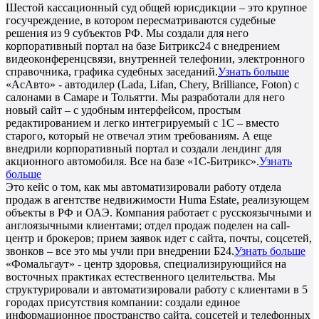
Шестой кассационный суд общей юрисдикции – это крупное
госучреждение, в котором пересматриваются судебные
решения из 9 субъектов РФ. Мы создали для него
корпоративный портал на базе Битрикс24 с внедрением
видеоконференцсвязи, внутренней телефонии, электронного
справочника, графика судебных заседаний.
Узнать больше
«АсАвто» - автодилер (Lada, Lifan, Chery, Brilliance, Foton) с
салонами в Самаре и Тольятти. Мы разработали для него
новый сайт – с удобным интерфейсом, простым
редактированием и легко интегрируемый с 1С – вместо
старого, который не отвечал этим требованиям. А еще
внедрили корпоративный портал и создали лендинг для
акционного автомобиля. Все на базе «1С-Битрикс».
Узнать
больше
Это кейс о том, как мы автоматизировали работу отдела
продаж в агентстве недвижимости Huma Estate, реализующем
объекты в РФ и ОАЭ. Компания работает с русскоязычными и
англоязычными клиентами; отдел продаж поделен на call-
центр и брокеров; прием заявок идет с сайта, почты, соцсетей,
звонков – все это мы учли при внедрении Б24.
Узнать больше
«Фомальгаут» - центр здоровья, специализирующийся на
восточных практиках естественного целительства. Мы
структурировали и автоматизировали работу с клиентами в 5
городах присутствия компании: создали единое
информационное пространство сайта, соцсетей и телефонных