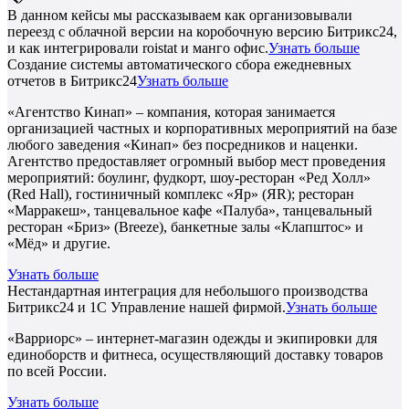
В данном кейсы мы рассказываем как организовывали
переезд с облачной версии на коробочную версию Битрикс24,
и как интегрировали roistat и манго офис.
Узнать больше
Создание системы автоматического сбора ежедневных
отчетов в Битрикс24
Узнать больше
«Агентство Кинап» – компания, которая занимается
организацией частных и корпоративных мероприятий на базе
любого заведения «Кинап» без посредников и наценки.
Агентство предоставляет огромный выбор мест проведения
мероприятий: боулинг, фудкорт, шоу-ресторан «Ред Холл»
(Red Hall), гостиничный комплекс «Яр» (ЯR); ресторан
«Марракеш», танцевальное кафе «Палуба», танцевальный
ресторан «Бриз» (Breeze), банкетные залы «Клапштос» и
«Мёд» и другие.
Узнать больше
Нестандартная интеграция для небольшого производства
Битрикс24 и 1С Управление нашей фирмой.
Узнать больше
«Варриорс» – интернет-магазин одежды и экипировки для
единоборств и фитнеса, осуществляющий доставку товаров
по всей России.
Узнать больше