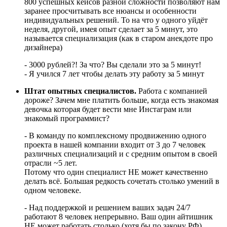
800 успешных кейсов разной сложности позволяют нам
заранее просчитывать все нюансы и особенности
индивидуальных решений. То на что у одного уйдёт
неделя, другой, имея опыт сделает за 5 минут, это
называется специализация (как в старом анекдоте про
дизайнера)
- 3000 рублей?! За что? Вы сделали это за 5 минут!
- Я учился 7 лет чтобы делать эту работу за 5 минут
Штат опытных специалистов.
Работа с компанией
дороже? Зачем мне платить больше, когда есть знакомая
девочка которая будет вести мне Инстаграм или
знакомый программист?
- В команду по комплексному продвижению одного
проекта в нашей компании входит от 3 до 7 человек
различных специализаций и с средним опытом в своей
отрасли ~5 лет.
Потому что один специалист НЕ может качественно
делать всё. Большая редкость сочетать столько умений в
одном человеке.
- Над поддержкой и решением ваших задач 24/7
работают 8 человек непрерывно. Ваш один айтишник
НЕ может работать столько (хотя бы по закону РФ),