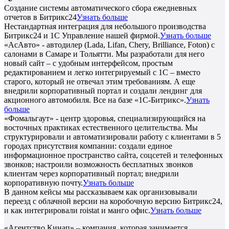
Создание системы автоматического сбора ежедневных
отчетов в Битрикс24
Узнать больше
Нестандартная интеграция для небольшого производства
Битрикс24 и 1С Управление нашей фирмой.
Узнать больше
«АсАвто» - автодилер (Lada, Lifan, Chery, Brilliance, Foton) с
салонами в Самаре и Тольятти. Мы разработали для него
новый сайт – с удобным интерфейсом, простым
редактированием и легко интегрируемый с 1С – вместо
старого, который не отвечал этим требованиям. А еще
внедрили корпоративный портал и создали лендинг для
акционного автомобиля. Все на базе «1С-Битрикс».
Узнать
больше
«Фомальгаут» - центр здоровья, специализирующийся на
восточных практиках естественного целительства. Мы
структурировали и автоматизировали работу с клиентами в 5
городах присутствия компании: создали единое
информационное пространство сайта, соцсетей и телефонных
звонков; настроили возможность бесплатных звонков
клиентам через корпоративный портал; внедрили
корпоративную почту.
Узнать больше
В данном кейсы мы рассказываем как организовывали
переезд с облачной версии на коробочную версию Битрикс24,
и как интегрировали roistat и манго офис.
Узнать больше
«Агентство Кинап» – компания, которая занимается