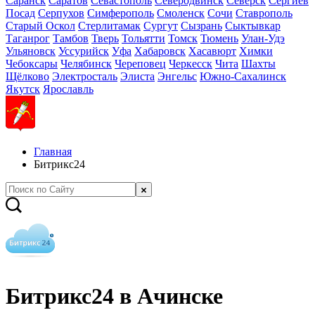
Саранск
Саратов
Севастополь
Северодвинск
Северск
Сергиев
Посад
Серпухов
Симферополь
Смоленск
Сочи
Ставрополь
Старый Оскол
Стерлитамак
Сургут
Сызрань
Сыктывкар
Таганрог
Тамбов
Тверь
Тольятти
Томск
Тюмень
Улан-Удэ
Ульяновск
Уссурийск
Уфа
Хабаровск
Хасавюрт
Химки
Чебоксары
Челябинск
Череповец
Черкесск
Чита
Шахты
Щёлково
Электросталь
Элиста
Энгельс
Южно-Сахалинск
Якутск
Ярославль
Главная
Битрикс24
Битрикс24 в Ачинске