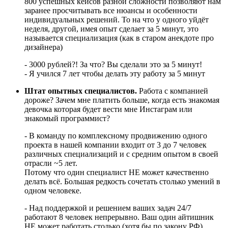
800 успешных кейсов разной сложности позволяют нам
заранее просчитывать все нюансы и особенности
индивидуальных решений. То на что у одного уйдёт
неделя, другой, имея опыт сделает за 5 минут, это
называется специализация (как в старом анекдоте про
дизайнера)
- 3000 рублей?! За что? Вы сделали это за 5 минут!
- Я учился 7 лет чтобы делать эту работу за 5 минут
Штат опытных специалистов.
Работа с компанией
дороже? Зачем мне платить больше, когда есть знакомая
девочка которая будет вести мне Инстаграм или
знакомый программист?
- В команду по комплексному продвижению одного
проекта в нашей компании входит от 3 до 7 человек
различных специализаций и с средним опытом в своей
отрасли ~5 лет.
Потому что один специалист НЕ может качественно
делать всё. Большая редкость сочетать столько умений в
одном человеке.
- Над поддержкой и решением ваших задач 24/7
работают 8 человек непрерывно. Ваш один айтишник
НЕ может работать столько (хотя бы по закону РФ),