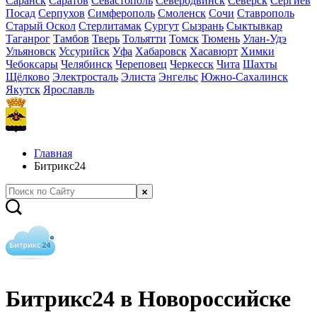
Саранск
Саратов
Севастополь
Северодвинск
Северск
Сергиев
Посад
Серпухов
Симферополь
Смоленск
Сочи
Ставрополь
Старый Оскол
Стерлитамак
Сургут
Сызрань
Сыктывкар
Таганрог
Тамбов
Тверь
Тольятти
Томск
Тюмень
Улан-Удэ
Ульяновск
Уссурийск
Уфа
Хабаровск
Хасавюрт
Химки
Чебоксары
Челябинск
Череповец
Черкесск
Чита
Шахты
Щёлково
Электросталь
Элиста
Энгельс
Южно-Сахалинск
Якутск
Ярославль
Главная
Битрикс24
Битрикс24 в Новороссийске