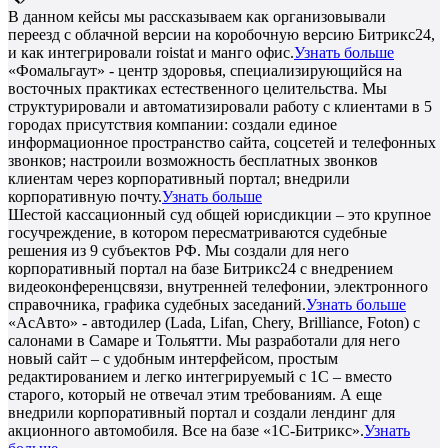
В данном кейсы мы рассказываем как организовывали
переезд с облачной версии на коробочную версию Битрикс24,
и как интегрировали roistat и манго офис.
Узнать больше
«Фомальгаут» - центр здоровья, специализирующийся на
восточных практиках естественного целительства. Мы
структурировали и автоматизировали работу с клиентами в 5
городах присутствия компании: создали единое
информационное пространство сайта, соцсетей и телефонных
звонков; настроили возможность бесплатных звонков
клиентам через корпоративный портал; внедрили
корпоративную почту.
Узнать больше
Шестой кассационный суд общей юрисдикции – это крупное
госучреждение, в котором пересматриваются судебные
решения из 9 субъектов РФ. Мы создали для него
корпоративный портал на базе Битрикс24 с внедрением
видеоконференцсвязи, внутренней телефонии, электронного
справочника, графика судебных заседаний.
Узнать больше
«АсАвто» - автодилер (Lada, Lifan, Chery, Brilliance, Foton) с
салонами в Самаре и Тольятти. Мы разработали для него
новый сайт – с удобным интерфейсом, простым
редактированием и легко интегрируемый с 1С – вместо
старого, который не отвечал этим требованиям. А еще
внедрили корпоративный портал и создали лендинг для
акционного автомобиля. Все на базе «1С-Битрикс».
Узнать