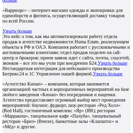
больше
«Варриорс» – интернет-магазин одежды и экипировки для
единоборств и фитнеса, осуществляющий доставку товаров
по всей России.
Узнать больше
Это кейс о том, как мы автоматизировали работу отдела
продаж в агентстве недвижимости Huma Estate, реализующем
объекты в РФ и ОАЭ. Компания работает с русскоязычными и
англоязычными клиентами; отдел продаж поделен на call-
центр и брокеров; прием заявок идет с сайта, почты, соцсетей,
звонков – все это мы учли при внедрении Б24.
Узнать больше
Нестандартная интеграция для небольшого производства
Битрикс24 и 1С Управление нашей фирмой.
Узнать больше
«Агентство Кинап» – компания, которая занимается
организацией частных и корпоративных мероприятий на базе
любого заведения «Кинап» без посредников и наценки.
Агентство предоставляет огромный выбор мест проведения
мероприятий: боулинг, фудкорт, шоу-ресторан «Ред Холл»
(Red Hall), гостиничный комплекс «Яр» (ЯR); ресторан
«Марракеш», танцевальное кафе «Палуба», танцевальный
ресторан «Бриз» (Breeze), банкетные залы «Клапштос» и
«Мёд» и другие.