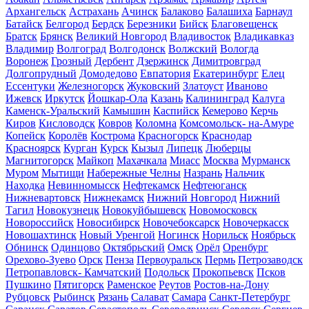
Архангельск
Астрахань
Ачинск
Балаково
Балашиха
Барнаул
Батайск
Белгород
Бердск
Березники
Бийск
Благовещенск
Братск
Брянск
Великий Новгород
Владивосток
Владикавказ
Владимир
Волгоград
Волгодонск
Волжский
Вологда
Воронеж
Грозный
Дербент
Дзержинск
Димитровград
Долгопрудный
Домодедово
Евпатория
Екатеринбург
Елец
Ессентуки
Железногорск
Жуковский
Златоуст
Иваново
Ижевск
Иркутск
Йошкар-Ола
Казань
Калининград
Калуга
Каменск-Уральский
Камышин
Каспийск
Кемерово
Керчь
Киров
Кисловодск
Ковров
Коломна
Комсомольск- на-Амуре
Копейск
Королёв
Кострома
Красногорск
Краснодар
Красноярск
Курган
Курск
Кызыл
Липецк
Люберцы
Магнитогорск
Майкоп
Махачкала
Миасс
Москва
Мурманск
Муром
Мытищи
Набережные Челны
Назрань
Нальчик
Находка
Невинномысск
Нефтекамск
Нефтеюганск
Нижневартовск
Нижнекамск
Нижний Новгород
Нижний
Тагил
Новокузнецк
Новокуйбышевск
Новомосковск
Новороссийск
Новосибирск
Новочебоксарск
Новочеркасск
Новошахтинск
Новый Уренгой
Ногинск
Норильск
Ноябрьск
Обнинск
Одинцово
Октябрьский
Омск
Орёл
Оренбург
Орехово-Зуево
Орск
Пенза
Первоуральск
Пермь
Петрозаводск
Петропавловск- Камчатский
Подольск
Прокопьевск
Псков
Пушкино
Пятигорск
Раменское
Реутов
Ростов-на-Дону
Рубцовск
Рыбинск
Рязань
Салават
Самара
Санкт-Петербург