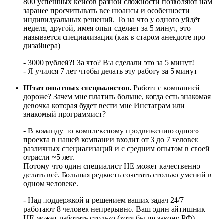
800 успешных кейсов разной сложности позволяют нам
заранее просчитывать все нюансы и особенности
индивидуальных решений. То на что у одного уйдёт
неделя, другой, имея опыт сделает за 5 минут, это
называется специализация (как в старом анекдоте про
дизайнера)
- 3000 рублей?! За что? Вы сделали это за 5 минут!
- Я учился 7 лет чтобы делать эту работу за 5 минут
Штат опытных специалистов.
Работа с компанией
дороже? Зачем мне платить больше, когда есть знакомая
девочка которая будет вести мне Инстаграм или
знакомый программист?
- В команду по комплексному продвижению одного
проекта в нашей компании входит от 3 до 7 человек
различных специализаций и с средним опытом в своей
отрасли ~5 лет.
Потому что один специалист НЕ может качественно
делать всё. Большая редкость сочетать столько умений в
одном человеке.
- Над поддержкой и решением ваших задач 24/7
работают 8 человек непрерывно. Ваш один айтишник
НЕ может работать столько (хотя бы по закону РФ),