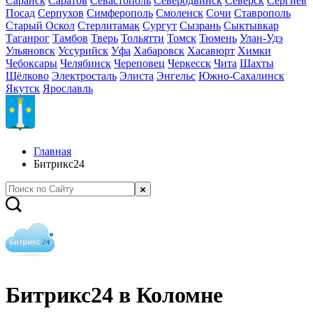
Саранск
Саратов
Севастополь
Северодвинск
Северск
Сергиев
Посад
Серпухов
Симферополь
Смоленск
Сочи
Ставрополь
Старый Оскол
Стерлитамак
Сургут
Сызрань
Сыктывкар
Таганрог
Тамбов
Тверь
Тольятти
Томск
Тюмень
Улан-Удэ
Ульяновск
Уссурийск
Уфа
Хабаровск
Хасавюрт
Химки
Чебоксары
Челябинск
Череповец
Черкесск
Чита
Шахты
Щёлково
Электросталь
Элиста
Энгельс
Южно-Сахалинск
Якутск
Ярославль
Главная
Битрикс24
Битрикс24 в Коломне