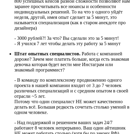
800 успешных кейсов разной сложности позволяют нам
заранее просчитывать все нюансы и особенности
индивидуальных решений. То на что у одного уйдёт
неделя, другой, имея опыт сделает за 5 минут, это
называется специализация (как в старом анекдоте про
дизайнера)
- 3000 рублей?! За что? Вы сделали это за 5 минут!
- Я учился 7 лет чтобы делать эту работу за 5 минут
Штат опытных специалистов.
Работа с компанией
дороже? Зачем мне платить больше, когда есть знакомая
девочка которая будет вести мне Инстаграм или
знакомый программист?
- В команду по комплексному продвижению одного
проекта в нашей компании входит от 3 до 7 человек
различных специализаций и с средним опытом в своей
отрасли ~5 лет.
Потому что один специалист НЕ может качественно
делать всё. Большая редкость сочетать столько умений в
одном человеке.
- Над поддержкой и решением ваших задач 24/7
работают 8 человек непрерывно. Ваш один айтишник
НЕ может работать столько (хотя бы по закону РФ),