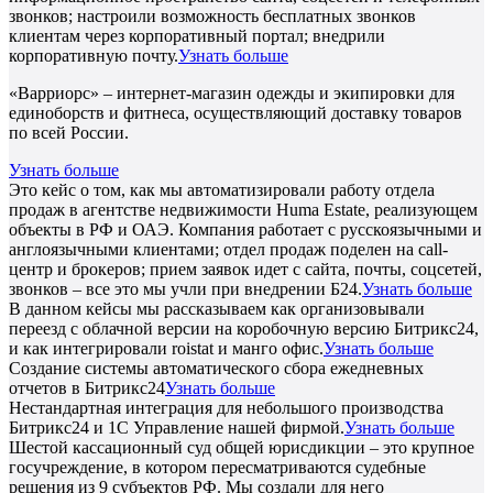
звонков; настроили возможность бесплатных звонков
клиентам через корпоративный портал; внедрили
корпоративную почту.
Узнать больше
«Варриорс» – интернет-магазин одежды и экипировки для
единоборств и фитнеса, осуществляющий доставку товаров
по всей России.
Узнать больше
Это кейс о том, как мы автоматизировали работу отдела
продаж в агентстве недвижимости Huma Estate, реализующем
объекты в РФ и ОАЭ. Компания работает с русскоязычными и
англоязычными клиентами; отдел продаж поделен на call-
центр и брокеров; прием заявок идет с сайта, почты, соцсетей,
звонков – все это мы учли при внедрении Б24.
Узнать больше
В данном кейсы мы рассказываем как организовывали
переезд с облачной версии на коробочную версию Битрикс24,
и как интегрировали roistat и манго офис.
Узнать больше
Создание системы автоматического сбора ежедневных
отчетов в Битрикс24
Узнать больше
Нестандартная интеграция для небольшого производства
Битрикс24 и 1С Управление нашей фирмой.
Узнать больше
Шестой кассационный суд общей юрисдикции – это крупное
госучреждение, в котором пересматриваются судебные
решения из 9 субъектов РФ. Мы создали для него