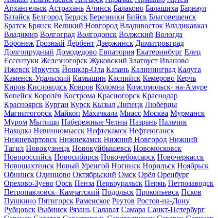
Архангельск
Астрахань
Ачинск
Балаково
Балашиха
Барнаул
Батайск
Белгород
Бердск
Березники
Бийск
Благовещенск
Братск
Брянск
Великий Новгород
Владивосток
Владикавказ
Владимир
Волгоград
Волгодонск
Волжский
Вологда
Воронеж
Грозный
Дербент
Дзержинск
Димитровград
Долгопрудный
Домодедово
Евпатория
Екатеринбург
Елец
Ессентуки
Железногорск
Жуковский
Златоуст
Иваново
Ижевск
Иркутск
Йошкар-Ола
Казань
Калининград
Калуга
Каменск-Уральский
Камышин
Каспийск
Кемерово
Керчь
Киров
Кисловодск
Ковров
Коломна
Комсомольск- на-Амуре
Копейск
Королёв
Кострома
Красногорск
Краснодар
Красноярск
Курган
Курск
Кызыл
Липецк
Люберцы
Магнитогорск
Майкоп
Махачкала
Миасс
Москва
Мурманск
Муром
Мытищи
Набережные Челны
Назрань
Нальчик
Находка
Невинномысск
Нефтекамск
Нефтеюганск
Нижневартовск
Нижнекамск
Нижний Новгород
Нижний
Тагил
Новокузнецк
Новокуйбышевск
Новомосковск
Новороссийск
Новосибирск
Новочебоксарск
Новочеркасск
Новошахтинск
Новый Уренгой
Ногинск
Норильск
Ноябрьск
Обнинск
Одинцово
Октябрьский
Омск
Орёл
Оренбург
Орехово-Зуево
Орск
Пенза
Первоуральск
Пермь
Петрозаводск
Петропавловск- Камчатский
Подольск
Прокопьевск
Псков
Пушкино
Пятигорск
Раменское
Реутов
Ростов-на-Дону
Рубцовск
Рыбинск
Рязань
Салават
Самара
Санкт-Петербург