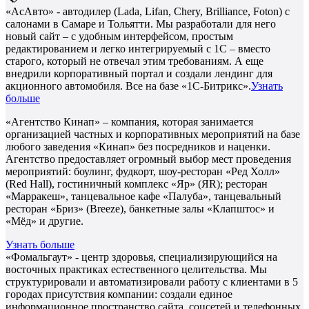
«АсАвто» - автодилер (Lada, Lifan, Chery, Brilliance, Foton) с
салонами в Самаре и Тольятти. Мы разработали для него
новый сайт – с удобным интерфейсом, простым
редактированием и легко интегрируемый с 1С – вместо
старого, который не отвечал этим требованиям. А еще
внедрили корпоративный портал и создали лендинг для
акционного автомобиля. Все на базе «1С-Битрикс».
Узнать
больше
«Агентство Кинап» – компания, которая занимается
организацией частных и корпоративных мероприятий на базе
любого заведения «Кинап» без посредников и наценки.
Агентство предоставляет огромный выбор мест проведения
мероприятий: боулинг, фудкорт, шоу-ресторан «Ред Холл»
(Red Hall), гостиничный комплекс «Яр» (ЯR); ресторан
«Марракеш», танцевальное кафе «Палуба», танцевальный
ресторан «Бриз» (Breeze), банкетные залы «Клапштос» и
«Мёд» и другие.
Узнать больше
«Фомальгаут» - центр здоровья, специализирующийся на
восточных практиках естественного целительства. Мы
структурировали и автоматизировали работу с клиентами в 5
городах присутствия компании: создали единое
информационное пространство сайта, соцсетей и телефонных