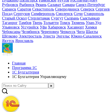
Пушкино
Пятигорск
Раменское
Реутов
Ростов-на-Дону
Рубцовск
Рыбинск
Рязань
Салават
Самара
Санкт-Петербург
Саранск
Саратов
Севастополь
Северодвинск
Северск
Сергиев
Посад
Серпухов
Симферополь
Смоленск
Сочи
Ставрополь
Старый Оскол
Стерлитамак
Сургут
Сызрань
Сыктывкар
Таганрог
Тамбов
Тверь
Тольятти
Томск
Тюмень
Улан-Удэ
Ульяновск
Уссурийск
Уфа
Хабаровск
Хасавюрт
Химки
Чебоксары
Челябинск
Череповец
Черкесск
Чита
Шахты
Щёлково
Электросталь
Элиста
Энгельс
Южно-Сахалинск
Якутск
Ярославль
Главная
Программа 1С
1С Бухгалтерия
1С Бухгалтерия Управляющему