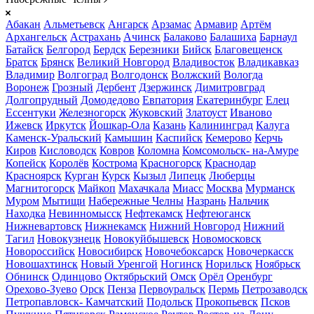
Абакан
Альметьевск
Ангарск
Арзамас
Армавир
Артём
Архангельск
Астрахань
Ачинск
Балаково
Балашиха
Барнаул
Батайск
Белгород
Бердск
Березники
Бийск
Благовещенск
Братск
Брянск
Великий Новгород
Владивосток
Владикавказ
Владимир
Волгоград
Волгодонск
Волжский
Вологда
Воронеж
Грозный
Дербент
Дзержинск
Димитровград
Долгопрудный
Домодедово
Евпатория
Екатеринбург
Елец
Ессентуки
Железногорск
Жуковский
Златоуст
Иваново
Ижевск
Иркутск
Йошкар-Ола
Казань
Калининград
Калуга
Каменск-Уральский
Камышин
Каспийск
Кемерово
Керчь
Киров
Кисловодск
Ковров
Коломна
Комсомольск- на-Амуре
Копейск
Королёв
Кострома
Красногорск
Краснодар
Красноярск
Курган
Курск
Кызыл
Липецк
Люберцы
Магнитогорск
Майкоп
Махачкала
Миасс
Москва
Мурманск
Муром
Мытищи
Набережные Челны
Назрань
Нальчик
Находка
Невинномысск
Нефтекамск
Нефтеюганск
Нижневартовск
Нижнекамск
Нижний Новгород
Нижний
Тагил
Новокузнецк
Новокуйбышевск
Новомосковск
Новороссийск
Новосибирск
Новочебоксарск
Новочеркасск
Новошахтинск
Новый Уренгой
Ногинск
Норильск
Ноябрьск
Обнинск
Одинцово
Октябрьский
Омск
Орёл
Оренбург
Орехово-Зуево
Орск
Пенза
Первоуральск
Пермь
Петрозаводск
Петропавловск- Камчатский
Подольск
Прокопьевск
Псков