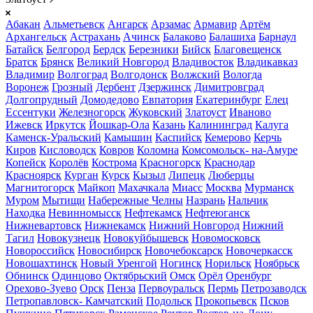
Абакан
Альметьевск
Ангарск
Арзамас
Армавир
Артём
Архангельск
Астрахань
Ачинск
Балаково
Балашиха
Барнаул
Батайск
Белгород
Бердск
Березники
Бийск
Благовещенск
Братск
Брянск
Великий Новгород
Владивосток
Владикавказ
Владимир
Волгоград
Волгодонск
Волжский
Вологда
Воронеж
Грозный
Дербент
Дзержинск
Димитровград
Долгопрудный
Домодедово
Евпатория
Екатеринбург
Елец
Ессентуки
Железногорск
Жуковский
Златоуст
Иваново
Ижевск
Иркутск
Йошкар-Ола
Казань
Калининград
Калуга
Каменск-Уральский
Камышин
Каспийск
Кемерово
Керчь
Киров
Кисловодск
Ковров
Коломна
Комсомольск- на-Амуре
Копейск
Королёв
Кострома
Красногорск
Краснодар
Красноярск
Курган
Курск
Кызыл
Липецк
Люберцы
Магнитогорск
Майкоп
Махачкала
Миасс
Москва
Мурманск
Муром
Мытищи
Набережные Челны
Назрань
Нальчик
Находка
Невинномысск
Нефтекамск
Нефтеюганск
Нижневартовск
Нижнекамск
Нижний Новгород
Нижний
Тагил
Новокузнецк
Новокуйбышевск
Новомосковск
Новороссийск
Новосибирск
Новочебоксарск
Новочеркасск
Новошахтинск
Новый Уренгой
Ногинск
Норильск
Ноябрьск
Обнинск
Одинцово
Октябрьский
Омск
Орёл
Оренбург
Орехово-Зуево
Орск
Пенза
Первоуральск
Пермь
Петрозаводск
Петропавловск- Камчатский
Подольск
Прокопьевск
Псков