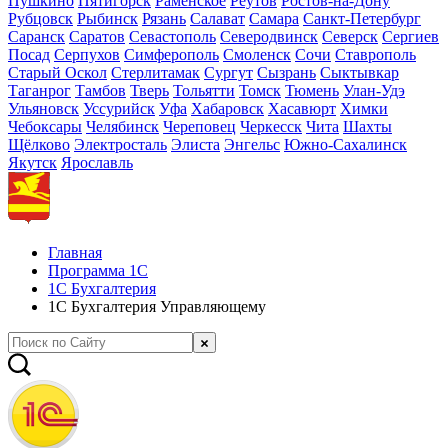
Пушкино
Пятигорск
Раменское
Реутов
Ростов-на-Дону
Рубцовск
Рыбинск
Рязань
Салават
Самара
Санкт-Петербург
Саранск
Саратов
Севастополь
Северодвинск
Северск
Сергиев
Посад
Серпухов
Симферополь
Смоленск
Сочи
Ставрополь
Старый Оскол
Стерлитамак
Сургут
Сызрань
Сыктывкар
Таганрог
Тамбов
Тверь
Тольятти
Томск
Тюмень
Улан-Удэ
Ульяновск
Уссурийск
Уфа
Хабаровск
Хасавюрт
Химки
Чебоксары
Челябинск
Череповец
Черкесск
Чита
Шахты
Щёлково
Электросталь
Элиста
Энгельс
Южно-Сахалинск
Якутск
Ярославль
Главная
Программа 1С
1С Бухгалтерия
1С Бухгалтерия Управляющему