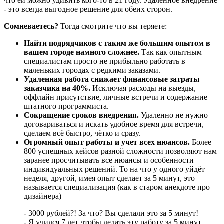
что ей можно удивить кого-то в 21 году. Удаленное внедрение
- это всегда выгодное решение для обеих сторон.
Сомневаетесь?
Тогда смотрите что вы теряете:
Найти подрядчиков с таким же большим опытом в
вашем городе намного сложнее.
Так как опытным
специалистам просто не прибыльно работать в
маленьких городах с редкими заказами.
Удаленная работа снижает финансовые затраты
заказчика на 40%.
Исключая расходы на выезды,
оффлайн присутствие, личные встречи и содержание
штатного программиста.
Сокращение сроков внедрения.
Удаленно не нужно
договариваться и искать удобное время для встречи,
сделаем всё быстро, чётко и сразу.
Огромный опыт работы и учет всех нюансов.
Более
800 успешных кейсов разной сложности позволяют нам
заранее просчитывать все нюансы и особенности
индивидуальных решений. То на что у одного уйдёт
неделя, другой, имея опыт сделает за 5 минут, это
называется специализация (как в старом анекдоте про
дизайнера)
- 3000 рублей?! За что? Вы сделали это за 5 минут!
- Я учился 7 лет чтобы делать эту работу за 5 минут