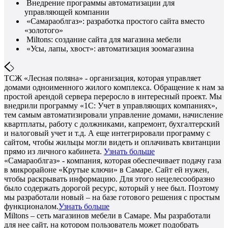
Внедрение программы автоматизации для
управляющей компании
«Самараоблгаз»: разработка простого сайта вместо
«золотого»
Miltons: создание сайта для магазина мебели
«Усы, лапы, хвост»: автоматизация зоомагазина
ТСЖ «Лесная поляна» - организация, которая управляет
домами одноименного жилого комплекса. Обращение к нам за
простой арендой сервера переросло в интересный проект. Мы
внедрили программу «1С: Учет в управляющих компаниях»,
тем самым автоматизировали управление домами, начисление
квартплаты, работу с должниками, капремонт, бухгалтерский
и налоговый учет и т.д. А еще интегрировали программу с
сайтом, чтобы жильцы могли видеть и оплачивать квитанции
прямо из личного кабинета.
Узнать больше
«Самараоблгаз» - компания, которая обеспечивает подачу газа
в микрорайоне «Крутые ключи» в Самаре. Сайт ей нужен,
чтобы раскрывать информацию. Для этого нецелесообразно
было содержать дорогой ресурс, который у нее был. Поэтому
мы разработали новый – на базе готового решения с простым
функционалом.
Узнать больше
Miltons – сеть магазинов мебели в Самаре. Мы разработали
для нее сайт, на котором пользователь может подобрать