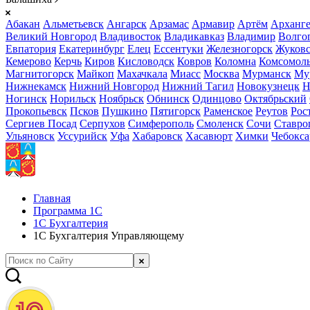
Абакан
Альметьевск
Ангарск
Арзамас
Армавир
Артём
Арханге
Великий Новгород
Владивосток
Владикавказ
Владимир
Волго
Евпатория
Екатеринбург
Елец
Ессентуки
Железногорск
Жуков
Кемерово
Керчь
Киров
Кисловодск
Ковров
Коломна
Комсомоль
Магнитогорск
Майкоп
Махачкала
Миасс
Москва
Мурманск
Му
Нижнекамск
Нижний Новгород
Нижний Тагил
Новокузнецк
Н
Ногинск
Норильск
Ноябрьск
Обнинск
Одинцово
Октябрьский
Прокопьевск
Псков
Пушкино
Пятигорск
Раменское
Реутов
Рос
Сергиев Посад
Серпухов
Симферополь
Смоленск
Сочи
Ставро
Ульяновск
Уссурийск
Уфа
Хабаровск
Хасавюрт
Химки
Чебокс
Главная
Программа 1С
1С Бухгалтерия
1С Бухгалтерия Управляющему