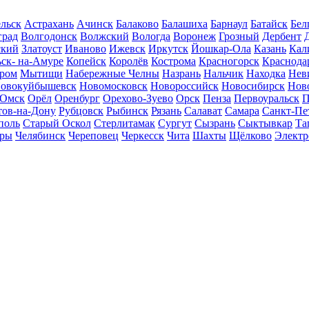
льск
Астрахань
Ачинск
Балаково
Балашиха
Барнаул
Батайск
Бел
град
Волгодонск
Волжский
Вологда
Воронеж
Грозный
Дербент
ский
Златоуст
Иваново
Ижевск
Иркутск
Йошкар-Ола
Казань
Кал
ск- на-Амуре
Копейск
Королёв
Кострома
Красногорск
Краснода
ром
Мытищи
Набережные Челны
Назрань
Нальчик
Находка
Нев
овокуйбышевск
Новомосковск
Новороссийск
Новосибирск
Нов
Омск
Орёл
Оренбург
Орехово-Зуево
Орск
Пенза
Первоуральск
П
тов-на-Дону
Рубцовск
Рыбинск
Рязань
Салават
Самара
Санкт-Пе
поль
Старый Оскол
Стерлитамак
Сургут
Сызрань
Сыктывкар
Та
ары
Челябинск
Череповец
Черкесск
Чита
Шахты
Щёлково
Электр