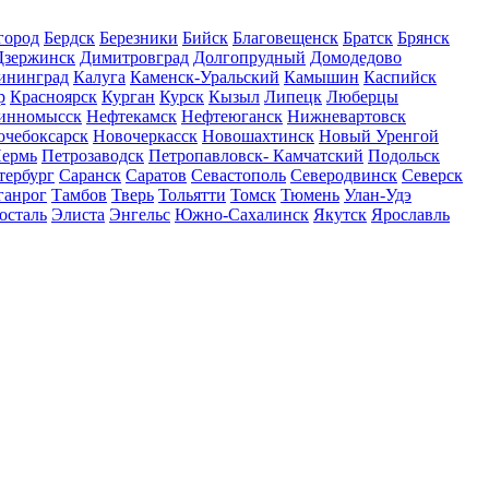
город
Бердск
Березники
Бийск
Благовещенск
Братск
Брянск
Дзержинск
Димитровград
Долгопрудный
Домодедово
ининград
Калуга
Каменск-Уральский
Камышин
Каспийск
р
Красноярск
Курган
Курск
Кызыл
Липецк
Люберцы
инномысск
Нефтекамск
Нефтеюганск
Нижневартовск
очебоксарск
Новочеркасск
Новошахтинск
Новый Уренгой
ермь
Петрозаводск
Петропавловск- Камчатский
Подольск
тербург
Саранск
Саратов
Севастополь
Северодвинск
Северск
ганрог
Тамбов
Тверь
Тольятти
Томск
Тюмень
Улан-Удэ
осталь
Элиста
Энгельс
Южно-Сахалинск
Якутск
Ярославль