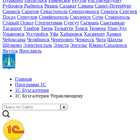
Пушкино
Пятигорск
Раменское
Реутов
Ростов-на-Дону
Рубцовск
Рыбинск
Рязань
Салават
Самара
Санкт-Петербург
Саранск
Саратов
Севастополь
Северодвинск
Северск
Сергиев
Посад
Серпухов
Симферополь
Смоленск
Сочи
Ставрополь
Старый Оскол
Стерлитамак
Сургут
Сызрань
Сыктывкар
Таганрог
Тамбов
Тверь
Тольятти
Томск
Тюмень
Улан-Удэ
Ульяновск
Уссурийск
Уфа
Хабаровск
Хасавюрт
Химки
Чебоксары
Челябинск
Череповец
Черкесск
Чита
Шахты
Щёлково
Электросталь
Элиста
Энгельс
Южно-Сахалинск
Якутск
Ярославль
Главная
Программа 1С
1С Бухгалтерия
1С Бухгалтерия Управляющему