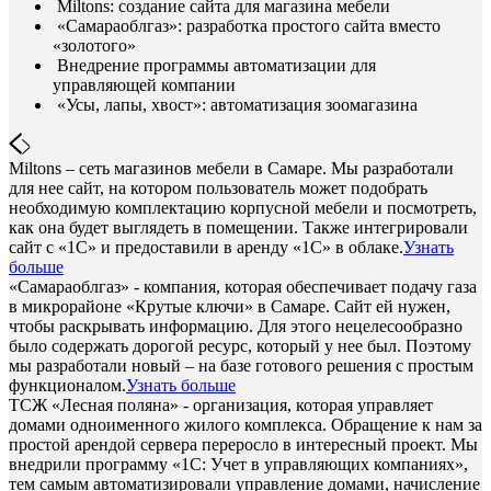
Miltons: создание сайта для магазина мебели
«Самараоблгаз»: разработка простого сайта вместо
«золотого»
Внедрение программы автоматизации для
управляющей компании
«Усы, лапы, хвост»: автоматизация зоомагазина
Miltons – сеть магазинов мебели в Самаре. Мы разработали
для нее сайт, на котором пользователь может подобрать
необходимую комплектацию корпусной мебели и посмотреть,
как она будет выглядеть в помещении. Также интегрировали
сайт с «1С» и предоставили в аренду «1С» в облаке.
Узнать
больше
«Самараоблгаз» - компания, которая обеспечивает подачу газа
в микрорайоне «Крутые ключи» в Самаре. Сайт ей нужен,
чтобы раскрывать информацию. Для этого нецелесообразно
было содержать дорогой ресурс, который у нее был. Поэтому
мы разработали новый – на базе готового решения с простым
функционалом.
Узнать больше
ТСЖ «Лесная поляна» - организация, которая управляет
домами одноименного жилого комплекса. Обращение к нам за
простой арендой сервера переросло в интересный проект. Мы
внедрили программу «1С: Учет в управляющих компаниях»,
тем самым автоматизировали управление домами, начисление