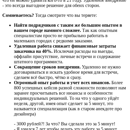
что ей можно удивить кого-то в 21 году. Удаленное внедрение
- это всегда выгодное решение для обеих сторон.
Сомневаетесь?
Тогда смотрите что вы теряете:
Найти подрядчиков с таким же большим опытом в
вашем городе намного сложнее.
Так как опытным
специалистам просто не прибыльно работать в
маленьких городах с редкими заказами.
Удаленная работа снижает финансовые затраты
заказчика на 40%.
Исключая расходы на выезды,
оффлайн присутствие, личные встречи и содержание
штатного программиста.
Сокращение сроков внедрения.
Удаленно не нужно
договариваться и искать удобное время для встречи,
сделаем всё быстро, чётко и сразу.
Огромный опыт работы и учет всех нюансов.
Более
800 успешных кейсов разной сложности позволяют нам
заранее просчитывать все нюансы и особенности
индивидуальных решений. То на что у одного уйдёт
неделя, другой, имея опыт сделает за 5 минут, это
называется специализация (как в старом анекдоте про
дизайнера)
- 3000 рублей?! За что? Вы сделали это за 5 минут!
- Я учился 7 лет чтобы делать эту работу за 5 минут