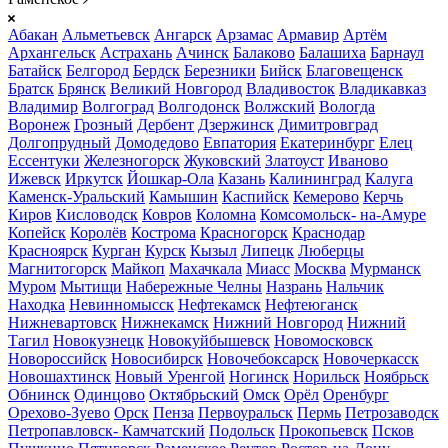
Абакан
Альметьевск
Ангарск
Арзамас
Армавир
Артём
Архангельск
Астрахань
Ачинск
Балаково
Балашиха
Барнаул
Батайск
Белгород
Бердск
Березники
Бийск
Благовещенск
Братск
Брянск
Великий Новгород
Владивосток
Владикавказ
Владимир
Волгоград
Волгодонск
Волжский
Вологда
Воронеж
Грозный
Дербент
Дзержинск
Димитровград
Долгопрудный
Домодедово
Евпатория
Екатеринбург
Елец
Ессентуки
Железногорск
Жуковский
Златоуст
Иваново
Ижевск
Иркутск
Йошкар-Ола
Казань
Калининград
Калуга
Каменск-Уральский
Камышин
Каспийск
Кемерово
Керчь
Киров
Кисловодск
Ковров
Коломна
Комсомольск- на-Амуре
Копейск
Королёв
Кострома
Красногорск
Краснодар
Красноярск
Курган
Курск
Кызыл
Липецк
Люберцы
Магнитогорск
Майкоп
Махачкала
Миасс
Москва
Мурманск
Муром
Мытищи
Набережные Челны
Назрань
Нальчик
Находка
Невинномысск
Нефтекамск
Нефтеюганск
Нижневартовск
Нижнекамск
Нижний Новгород
Нижний
Тагил
Новокузнецк
Новокуйбышевск
Новомосковск
Новороссийск
Новосибирск
Новочебоксарск
Новочеркасск
Новошахтинск
Новый Уренгой
Ногинск
Норильск
Ноябрьск
Обнинск
Одинцово
Октябрьский
Омск
Орёл
Оренбург
Орехово-Зуево
Орск
Пенза
Первоуральск
Пермь
Петрозаводск
Петропавловск- Камчатский
Подольск
Прокопьевск
Псков