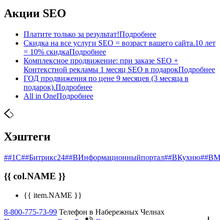
Акции SEO
Платите только за результат!
Подробнее
Скидка на все услуги SEO = возраст вашего сайта.10 лет
= 10% скидка
Подробнее
Комплексное продвижение: при заказе SEO +
Контекстной рекламы 1 месяц SEO в подарок
Подробнее
ГОД продвижения по цене 9 месяцев (3 месяца в
подарок).
Подробнее
All in One
Подробнее
Хэштеги
##1С
##Битрикс24
##ВИнформационныйпортал
##ВКухню
##ВМ
{{ col.NAME }}
{{ item.NAME }}
8-800-775-73-99
Телефон в Набережных Челнах