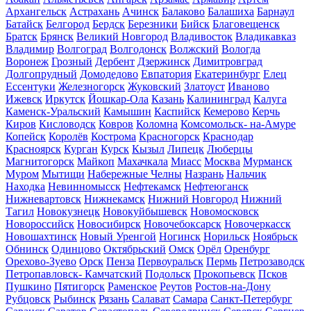
Архангельск
Астрахань
Ачинск
Балаково
Балашиха
Барнаул
Батайск
Белгород
Бердск
Березники
Бийск
Благовещенск
Братск
Брянск
Великий Новгород
Владивосток
Владикавказ
Владимир
Волгоград
Волгодонск
Волжский
Вологда
Воронеж
Грозный
Дербент
Дзержинск
Димитровград
Долгопрудный
Домодедово
Евпатория
Екатеринбург
Елец
Ессентуки
Железногорск
Жуковский
Златоуст
Иваново
Ижевск
Иркутск
Йошкар-Ола
Казань
Калининград
Калуга
Каменск-Уральский
Камышин
Каспийск
Кемерово
Керчь
Киров
Кисловодск
Ковров
Коломна
Комсомольск- на-Амуре
Копейск
Королёв
Кострома
Красногорск
Краснодар
Красноярск
Курган
Курск
Кызыл
Липецк
Люберцы
Магнитогорск
Майкоп
Махачкала
Миасс
Москва
Мурманск
Муром
Мытищи
Набережные Челны
Назрань
Нальчик
Находка
Невинномысск
Нефтекамск
Нефтеюганск
Нижневартовск
Нижнекамск
Нижний Новгород
Нижний
Тагил
Новокузнецк
Новокуйбышевск
Новомосковск
Новороссийск
Новосибирск
Новочебоксарск
Новочеркасск
Новошахтинск
Новый Уренгой
Ногинск
Норильск
Ноябрьск
Обнинск
Одинцово
Октябрьский
Омск
Орёл
Оренбург
Орехово-Зуево
Орск
Пенза
Первоуральск
Пермь
Петрозаводск
Петропавловск- Камчатский
Подольск
Прокопьевск
Псков
Пушкино
Пятигорск
Раменское
Реутов
Ростов-на-Дону
Рубцовск
Рыбинск
Рязань
Салават
Самара
Санкт-Петербург