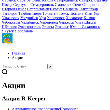
Саранск
Саратов
Севастополь
Северодвинск
Северск
Сергиев
Посад
Серпухов
Симферополь
Смоленск
Сочи
Ставрополь
Старый Оскол
Стерлитамак
Сургут
Сызрань
Сыктывкар
Таганрог
Тамбов
Тверь
Тольятти
Томск
Тюмень
Улан-Удэ
Ульяновск
Уссурийск
Уфа
Хабаровск
Хасавюрт
Химки
Чебоксары
Челябинск
Череповец
Черкесск
Чита
Шахты
Щёлково
Электросталь
Элиста
Энгельс
Южно-Сахалинск
Якутск
Ярославль
Главная
Акции
Акции
Акции R-Keeper
Антивирусное предложение
Подробнее