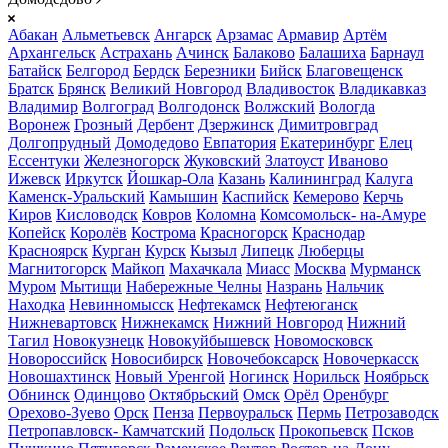
Абакан
Альметьевск
Ангарск
Арзамас
Армавир
Артём
Архангельск
Астрахань
Ачинск
Балаково
Балашиха
Барнаул
Батайск
Белгород
Бердск
Березники
Бийск
Благовещенск
Братск
Брянск
Великий Новгород
Владивосток
Владикавказ
Владимир
Волгоград
Волгодонск
Волжский
Вологда
Воронеж
Грозный
Дербент
Дзержинск
Димитровград
Долгопрудный
Домодедово
Евпатория
Екатеринбург
Елец
Ессентуки
Железногорск
Жуковский
Златоуст
Иваново
Ижевск
Иркутск
Йошкар-Ола
Казань
Калининград
Калуга
Каменск-Уральский
Камышин
Каспийск
Кемерово
Керчь
Киров
Кисловодск
Ковров
Коломна
Комсомольск- на-Амуре
Копейск
Королёв
Кострома
Красногорск
Краснодар
Красноярск
Курган
Курск
Кызыл
Липецк
Люберцы
Магнитогорск
Майкоп
Махачкала
Миасс
Москва
Мурманск
Муром
Мытищи
Набережные Челны
Назрань
Нальчик
Находка
Невинномысск
Нефтекамск
Нефтеюганск
Нижневартовск
Нижнекамск
Нижний Новгород
Нижний
Тагил
Новокузнецк
Новокуйбышевск
Новомосковск
Новороссийск
Новосибирск
Новочебоксарск
Новочеркасск
Новошахтинск
Новый Уренгой
Ногинск
Норильск
Ноябрьск
Обнинск
Одинцово
Октябрьский
Омск
Орёл
Оренбург
Орехово-Зуево
Орск
Пенза
Первоуральск
Пермь
Петрозаводск
Петропавловск- Камчатский
Подольск
Прокопьевск
Псков