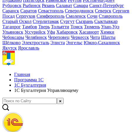
Пушкино
Пятигорск
Раменское
Реутов
Ростов-на-Дону
Рубцовск
Рыбинск
Рязань
Салават
Самара
Санкт-Петербург
Саранск
Саратов
Севастополь
Северодвинск
Северск
Сергиев
Посад
Серпухов
Симферополь
Смоленск
Сочи
Ставрополь
Старый Оскол
Стерлитамак
Сургут
Сызрань
Сыктывкар
Таганрог
Тамбов
Тверь
Тольятти
Томск
Тюмень
Улан-Удэ
Ульяновск
Уссурийск
Уфа
Хабаровск
Хасавюрт
Химки
Чебоксары
Челябинск
Череповец
Черкесск
Чита
Шахты
Щёлково
Электросталь
Элиста
Энгельс
Южно-Сахалинск
Якутск
Ярославль
Главная
Программа 1С
1С Бухгалтерия
1С Бухгалтерия Управляющему