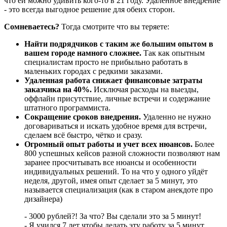
что ей можно удивить кого-то в 21 году. Удаленное внедрение
- это всегда выгодное решение для обеих сторон.
Сомневаетесь?
Тогда смотрите что вы теряете:
Найти подрядчиков с таким же большим опытом в
вашем городе намного сложнее.
Так как опытным
специалистам просто не прибыльно работать в
маленьких городах с редкими заказами.
Удаленная работа снижает финансовые затраты
заказчика на 40%.
Исключая расходы на выезды,
оффлайн присутствие, личные встречи и содержание
штатного программиста.
Сокращение сроков внедрения.
Удаленно не нужно
договариваться и искать удобное время для встречи,
сделаем всё быстро, чётко и сразу.
Огромный опыт работы и учет всех нюансов.
Более
800 успешных кейсов разной сложности позволяют нам
заранее просчитывать все нюансы и особенности
индивидуальных решений. То на что у одного уйдёт
неделя, другой, имея опыт сделает за 5 минут, это
называется специализация (как в старом анекдоте про
дизайнера)
- 3000 рублей?! За что? Вы сделали это за 5 минут!
- Я учился 7 лет чтобы делать эту работу за 5 минут