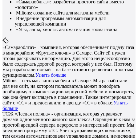
«Самараоблгаз»: разработка простого сайта вместо
«золотого»
Miltons: создание сайта для магазина мебели
Внедрение программы автоматизации для
управляющей компании
«Усы, лапы, хвост»: автоматизация зоомагазина
«Самараоблгаз» - компания, которая обеспечивает подачу газа
в микрорайоне «Крутые ключи» в Самаре. Сайт ей нужен,
чтобы раскрывать информацию. Для этого нецелесообразно
было содержать дорогой ресурс, который у нее был. Поэтому
мы разработали новый – на базе готового решения с простым
функционалом.
Узнать больше
Miltons – сеть магазинов мебели в Самаре. Мы разработали
для нее сайт, на котором пользователь может подобрать
необходимую комплектацию корпусной мебели и посмотреть,
как она будет выглядеть в помещении. Также интегрировали
сайт с «1С» и предоставили в аренду «1С» в облаке.
Узнать
больше
ТСЖ «Лесная поляна» - организация, которая управляет
домами одноименного жилого комплекса. Обращение к нам за
простой арендой сервера переросло в интересный проект. Мы
внедрили программу «1С: Учет в управляющих компаниях»,
тем самым автоматизировали управление домами, начисление