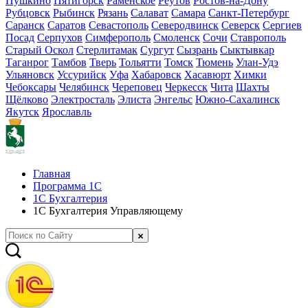
Пушкино
Пятигорск
Раменское
Реутов
Ростов-на-Дону
Рубцовск
Рыбинск
Рязань
Салават
Самара
Санкт-Петербург
Саранск
Саратов
Севастополь
Северодвинск
Северск
Сергиев
Посад
Серпухов
Симферополь
Смоленск
Сочи
Ставрополь
Старый Оскол
Стерлитамак
Сургут
Сызрань
Сыктывкар
Таганрог
Тамбов
Тверь
Тольятти
Томск
Тюмень
Улан-Удэ
Ульяновск
Уссурийск
Уфа
Хабаровск
Хасавюрт
Химки
Чебоксары
Челябинск
Череповец
Черкесск
Чита
Шахты
Щёлково
Электросталь
Элиста
Энгельс
Южно-Сахалинск
Якутск
Ярославль
Главная
Программа 1С
1С Бухгалтерия
1С Бухгалтерия Управляющему