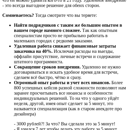
что ей можно удивить кого-то в 21 году. Удаленное внедрение
- это всегда выгодное решение для обеих сторон.
Сомневаетесь?
Тогда смотрите что вы теряете:
Найти подрядчиков с таким же большим опытом в
вашем городе намного сложнее.
Так как опытным
специалистам просто не прибыльно работать в
маленьких городах с редкими заказами.
Удаленная работа снижает финансовые затраты
заказчика на 40%.
Исключая расходы на выезды,
оффлайн присутствие, личные встречи и содержание
штатного программиста.
Сокращение сроков внедрения.
Удаленно не нужно
договариваться и искать удобное время для встречи,
сделаем всё быстро, чётко и сразу.
Огромный опыт работы и учет всех нюансов.
Более
800 успешных кейсов разной сложности позволяют нам
заранее просчитывать все нюансы и особенности
индивидуальных решений. То на что у одного уйдёт
неделя, другой, имея опыт сделает за 5 минут, это
называется специализация (как в старом анекдоте про
дизайнера)
- 3000 рублей?! За что? Вы сделали это за 5 минут!
- Я учился 7 лет чтобы делать эту работу за 5 минут