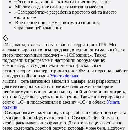
«Усы, лапы, хвост»: автоматизация зоомагазина
Miltons: создание сайта для магазина мебели
«Самараоблгаз»: разработка простого сайта вместо
«золотого»
Внедрение программы автоматизации для
управляющей компании
«Усы, лапы, хвост» - зоомагазин на территории ТРК. Мы
автоматизировали в нем продажи, внедрив оптимальный для
этого программный продукт – «1С:Розница». Также
подобрали к программе и настроили оборудование:
компьютер, кассу для печати чеков с фискальным
регистратором, сканер штрих-кодов. Обучили персонал работе
с внедренной системой.
Узнать больше
Miltons – сеть магазинов мебели в Самаре. Мы разработали
для нее сайт, на котором пользователь может подобрать
необходимую комплектацию корпусной мебели и посмотреть,
как она будет выглядеть в помещении. Также интегрировали
сайт с «1С» и предоставили в аренду «1С» в облаке.
Узнать
больше
«Самараоблгаз» - компания, которая обеспечивает подачу газа
в микрорайоне «Крутые ключи» в Самаре. Сайт ей нужен,
чтобы раскрывать информацию. Для этого нецелесообразно
было содержать дорогой ресурс, который у нее был. Поэтому