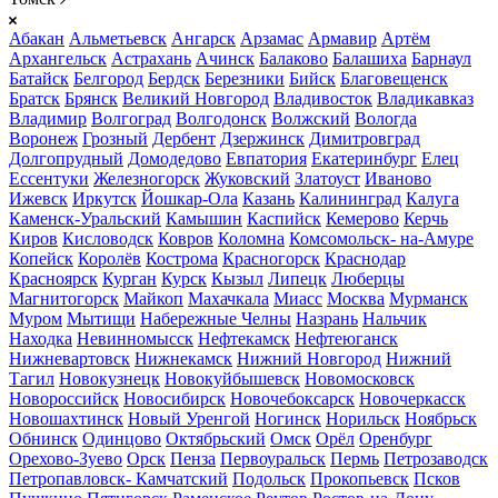
Абакан
Альметьевск
Ангарск
Арзамас
Армавир
Артём
Архангельск
Астрахань
Ачинск
Балаково
Балашиха
Барнаул
Батайск
Белгород
Бердск
Березники
Бийск
Благовещенск
Братск
Брянск
Великий Новгород
Владивосток
Владикавказ
Владимир
Волгоград
Волгодонск
Волжский
Вологда
Воронеж
Грозный
Дербент
Дзержинск
Димитровград
Долгопрудный
Домодедово
Евпатория
Екатеринбург
Елец
Ессентуки
Железногорск
Жуковский
Златоуст
Иваново
Ижевск
Иркутск
Йошкар-Ола
Казань
Калининград
Калуга
Каменск-Уральский
Камышин
Каспийск
Кемерово
Керчь
Киров
Кисловодск
Ковров
Коломна
Комсомольск- на-Амуре
Копейск
Королёв
Кострома
Красногорск
Краснодар
Красноярск
Курган
Курск
Кызыл
Липецк
Люберцы
Магнитогорск
Майкоп
Махачкала
Миасс
Москва
Мурманск
Муром
Мытищи
Набережные Челны
Назрань
Нальчик
Находка
Невинномысск
Нефтекамск
Нефтеюганск
Нижневартовск
Нижнекамск
Нижний Новгород
Нижний
Тагил
Новокузнецк
Новокуйбышевск
Новомосковск
Новороссийск
Новосибирск
Новочебоксарск
Новочеркасск
Новошахтинск
Новый Уренгой
Ногинск
Норильск
Ноябрьск
Обнинск
Одинцово
Октябрьский
Омск
Орёл
Оренбург
Орехово-Зуево
Орск
Пенза
Первоуральск
Пермь
Петрозаводск
Петропавловск- Камчатский
Подольск
Прокопьевск
Псков