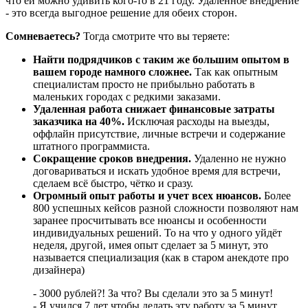
что ей можно удивить кого-то в 21 году. Удаленное внедрение
- это всегда выгодное решение для обеих сторон.
Сомневаетесь?
Тогда смотрите что вы теряете:
Найти подрядчиков с таким же большим опытом в
вашем городе намного сложнее.
Так как опытным
специалистам просто не прибыльно работать в
маленьких городах с редкими заказами.
Удаленная работа снижает финансовые затраты
заказчика на 40%.
Исключая расходы на выезды,
оффлайн присутствие, личные встречи и содержание
штатного программиста.
Сокращение сроков внедрения.
Удаленно не нужно
договариваться и искать удобное время для встречи,
сделаем всё быстро, чётко и сразу.
Огромный опыт работы и учет всех нюансов.
Более
800 успешных кейсов разной сложности позволяют нам
заранее просчитывать все нюансы и особенности
индивидуальных решений. То на что у одного уйдёт
неделя, другой, имея опыт сделает за 5 минут, это
называется специализация (как в старом анекдоте про
дизайнера)
- 3000 рублей?! За что? Вы сделали это за 5 минут!
- Я учился 7 лет чтобы делать эту работу за 5 минут