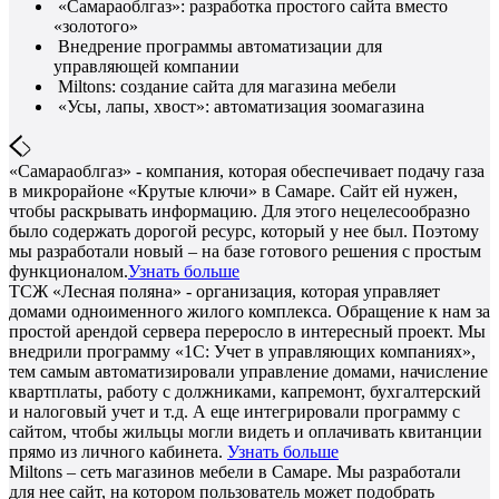
«Самараоблгаз»: разработка простого сайта вместо
«золотого»
Внедрение программы автоматизации для
управляющей компании
Miltons: создание сайта для магазина мебели
«Усы, лапы, хвост»: автоматизация зоомагазина
«Самараоблгаз» - компания, которая обеспечивает подачу газа
в микрорайоне «Крутые ключи» в Самаре. Сайт ей нужен,
чтобы раскрывать информацию. Для этого нецелесообразно
было содержать дорогой ресурс, который у нее был. Поэтому
мы разработали новый – на базе готового решения с простым
функционалом.
Узнать больше
ТСЖ «Лесная поляна» - организация, которая управляет
домами одноименного жилого комплекса. Обращение к нам за
простой арендой сервера переросло в интересный проект. Мы
внедрили программу «1С: Учет в управляющих компаниях»,
тем самым автоматизировали управление домами, начисление
квартплаты, работу с должниками, капремонт, бухгалтерский
и налоговый учет и т.д. А еще интегрировали программу с
сайтом, чтобы жильцы могли видеть и оплачивать квитанции
прямо из личного кабинета.
Узнать больше
Miltons – сеть магазинов мебели в Самаре. Мы разработали
для нее сайт, на котором пользователь может подобрать