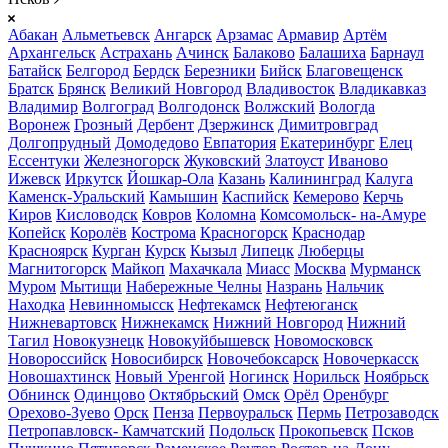
Абакан
Альметьевск
Ангарск
Арзамас
Армавир
Артём
Архангельск
Астрахань
Ачинск
Балаково
Балашиха
Барнаул
Батайск
Белгород
Бердск
Березники
Бийск
Благовещенск
Братск
Брянск
Великий Новгород
Владивосток
Владикавказ
Владимир
Волгоград
Волгодонск
Волжский
Вологда
Воронеж
Грозный
Дербент
Дзержинск
Димитровград
Долгопрудный
Домодедово
Евпатория
Екатеринбург
Елец
Ессентуки
Железногорск
Жуковский
Златоуст
Иваново
Ижевск
Иркутск
Йошкар-Ола
Казань
Калининград
Калуга
Каменск-Уральский
Камышин
Каспийск
Кемерово
Керчь
Киров
Кисловодск
Ковров
Коломна
Комсомольск- на-Амуре
Копейск
Королёв
Кострома
Красногорск
Краснодар
Красноярск
Курган
Курск
Кызыл
Липецк
Люберцы
Магнитогорск
Майкоп
Махачкала
Миасс
Москва
Мурманск
Муром
Мытищи
Набережные Челны
Назрань
Нальчик
Находка
Невинномысск
Нефтекамск
Нефтеюганск
Нижневартовск
Нижнекамск
Нижний Новгород
Нижний
Тагил
Новокузнецк
Новокуйбышевск
Новомосковск
Новороссийск
Новосибирск
Новочебоксарск
Новочеркасск
Новошахтинск
Новый Уренгой
Ногинск
Норильск
Ноябрьск
Обнинск
Одинцово
Октябрьский
Омск
Орёл
Оренбург
Орехово-Зуево
Орск
Пенза
Первоуральск
Пермь
Петрозаводск
Петропавловск- Камчатский
Подольск
Прокопьевск
Псков