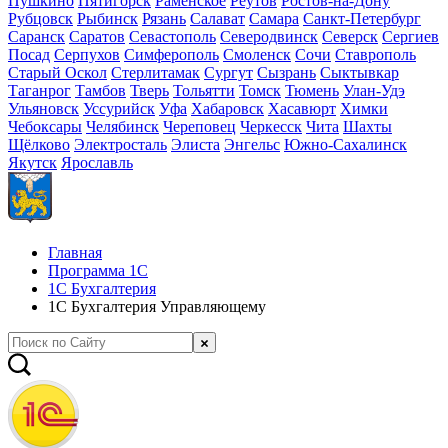
Пушкино
Пятигорск
Раменское
Реутов
Ростов-на-Дону
Рубцовск
Рыбинск
Рязань
Салават
Самара
Санкт-Петербург
Саранск
Саратов
Севастополь
Северодвинск
Северск
Сергиев
Посад
Серпухов
Симферополь
Смоленск
Сочи
Ставрополь
Старый Оскол
Стерлитамак
Сургут
Сызрань
Сыктывкар
Таганрог
Тамбов
Тверь
Тольятти
Томск
Тюмень
Улан-Удэ
Ульяновск
Уссурийск
Уфа
Хабаровск
Хасавюрт
Химки
Чебоксары
Челябинск
Череповец
Черкесск
Чита
Шахты
Щёлково
Электросталь
Элиста
Энгельс
Южно-Сахалинск
Якутск
Ярославль
Главная
Программа 1С
1С Бухгалтерия
1С Бухгалтерия Управляющему