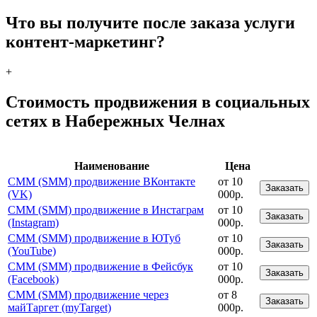
Что вы получите после заказа услуги
контент-маркетинг?
+
Стоимость продвижения в социальных
сетях в Набережных Челнах
Наименование
Цена
СММ (SMM) продвижение ВКонтакте
от 10
Заказать
(VK)
000р.
СММ (SMM) продвижение в Инстаграм
от 10
Заказать
(Instagram)
000р.
СММ (SMM) продвижение в ЮТуб
от 10
Заказать
(YouTube)
000р.
СММ (SMM) продвижение в Фейсбук
от 10
Заказать
(Facebook)
000р.
СММ (SMM) продвижение через
от 8
Заказать
майТаргет (myTarget)
000р.