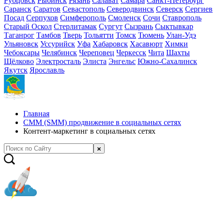
Рубцовск
Рыбинск
Рязань
Салават
Самара
Санкт-Петербург
Саранск
Саратов
Севастополь
Северодвинск
Северск
Сергиев
Посад
Серпухов
Симферополь
Смоленск
Сочи
Ставрополь
Старый Оскол
Стерлитамак
Сургут
Сызрань
Сыктывкар
Таганрог
Тамбов
Тверь
Тольятти
Томск
Тюмень
Улан-Удэ
Ульяновск
Уссурийск
Уфа
Хабаровск
Хасавюрт
Химки
Чебоксары
Челябинск
Череповец
Черкесск
Чита
Шахты
Щёлково
Электросталь
Элиста
Энгельс
Южно-Сахалинск
Якутск
Ярославль
Главная
СММ (SMM) продвижение в социальных сетях
Контент-маркетинг в социальных сетях