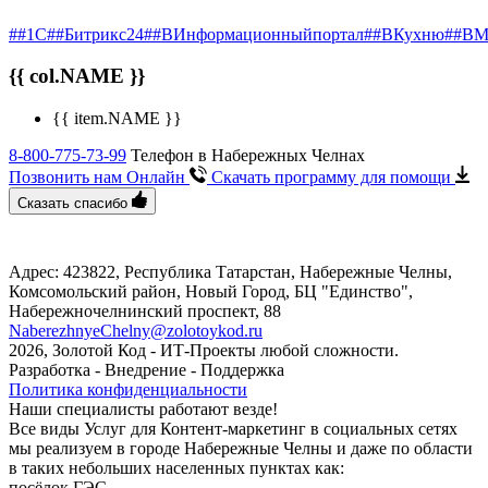
##1С
##Битрикс24
##ВИнформационныйпортал
##ВКухню
##ВМ
{{ col.NAME }}
{{ item.NAME }}
8-800-775-73-99
Телефон в Набережных Челнах
Позвонить нам Онлайн
Скачать программу
для помощи
Сказать спасибо
Адрес: 423822, Республика Татарстан, Набережные Челны,
Комсомольский район, Новый Город, БЦ "Единство", ​
Набережночелнинский проспект, 88
NaberezhnyeChelny@zolotoykod.ru
2026, Золотой Код
- ИТ-Проекты любой сложности.
Разработка - Внедрение - Поддержка
Политика конфиденциальности
Наши специалисты работают везде!
Все виды Услуг для Контент-маркетинг в социальных сетях
мы реализуем в городе Набережные Челны и даже по области
в таких небольших населенных пунктах как:
посёлок ГЭС