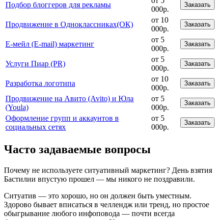
от 5
Подбор блоггеров для рекламы
Заказать
000р.
от 10
Продвижение в Одноклассниках(ОК)
Заказать
000р.
от 5
Е-мейл (E-mail) маркетинг
Заказать
000р.
от 5
Услуги Пиар (PR)
Заказать
000р.
от 10
Разработка логотипа
Заказать
000р.
Продвижение на Авито (Avito) и Юла
от 5
Заказать
(Youla)
000р.
Оформление групп и аккаунтов в
от 5
Заказать
социальных сетях
000р.
Часто задаваемые вопросы
Почему не используете ситуативный маркетинг? День взятия
Бастилии впустую прошел — мы никого не поздравили.
Ситуатив — это хорошо, но он должен быть уместным.
Здорово бывает вписаться в челлендж или тренд, но простое
обыгрывание любого инфоповода — почти всегда