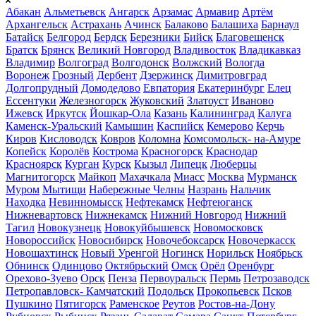
Абакан
Альметьевск
Ангарск
Арзамас
Армавир
Артём
Архангельск
Астрахань
Ачинск
Балаково
Балашиха
Барнаул
Батайск
Белгород
Бердск
Березники
Бийск
Благовещенск
Братск
Брянск
Великий Новгород
Владивосток
Владикавказ
Владимир
Волгоград
Волгодонск
Волжский
Вологда
Воронеж
Грозный
Дербент
Дзержинск
Димитровград
Долгопрудный
Домодедово
Евпатория
Екатеринбург
Елец
Ессентуки
Железногорск
Жуковский
Златоуст
Иваново
Ижевск
Иркутск
Йошкар-Ола
Казань
Калининград
Калуга
Каменск-Уральский
Камышин
Каспийск
Кемерово
Керчь
Киров
Кисловодск
Ковров
Коломна
Комсомольск- на-Амуре
Копейск
Королёв
Кострома
Красногорск
Краснодар
Красноярск
Курган
Курск
Кызыл
Липецк
Люберцы
Магнитогорск
Майкоп
Махачкала
Миасс
Москва
Мурманск
Муром
Мытищи
Набережные Челны
Назрань
Нальчик
Находка
Невинномысск
Нефтекамск
Нефтеюганск
Нижневартовск
Нижнекамск
Нижний Новгород
Нижний
Тагил
Новокузнецк
Новокуйбышевск
Новомосковск
Новороссийск
Новосибирск
Новочебоксарск
Новочеркасск
Новошахтинск
Новый Уренгой
Ногинск
Норильск
Ноябрьск
Обнинск
Одинцово
Октябрьский
Омск
Орёл
Оренбург
Орехово-Зуево
Орск
Пенза
Первоуральск
Пермь
Петрозаводск
Петропавловск- Камчатский
Подольск
Прокопьевск
Псков
Пушкино
Пятигорск
Раменское
Реутов
Ростов-на-Дону