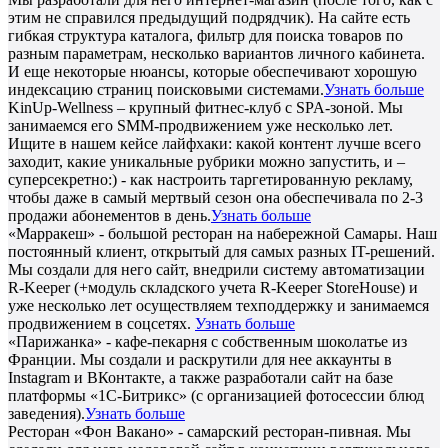
этим не справился предыдущий подрядчик). На сайте есть
гибкая структура каталога, фильтр для поиска товаров по
разным параметрам, несколько вариантов личного кабинета.
И еще некоторые нюансы, которые обеспечивают хорошую
индексацию страниц поисковыми системами.
Узнать больше
KinUp-Wellness – крупный фитнес-клуб с SPA-зоной. Мы
занимаемся его SMM-продвижением уже несколько лет.
Ищите в нашем кейсе лайфхаки: какой контент лучше всего
заходит, какие уникальные рубрики можно запустить, и –
суперсекретно:) - как настроить таргетированную рекламу,
чтобы даже в самый мертвый сезон она обеспечивала по 2-3
продажи абонементов в день.
Узнать больше
«Марракеш» - большой ресторан на набережной Самары. Наш
постоянный клиент, открытый для самых разных IT-решений.
Мы создали для него сайт, внедрили систему автоматизации
R-Keeper (+модуль складского учета R-Keeper StoreHouse) и
уже несколько лет осуществляем техподдержку и занимаемся
продвижением в соцсетях.
Узнать больше
«Парижанка» - кафе-пекарня с собственным шоколатье из
Франции. Мы создали и раскрутили для нее аккаунты в
Instagram и ВКонтакте, а также разработали сайт на базе
платформы «1С-Битрикс» (с организацией фотосессии блюд
заведения).
Узнать больше
Ресторан «Фон Вакано» - самарский ресторан-пивная. Мы