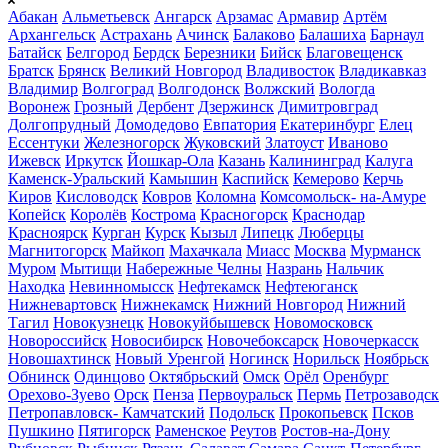
Абакан
Альметьевск
Ангарск
Арзамас
Армавир
Артём
Архангельск
Астрахань
Ачинск
Балаково
Балашиха
Барнаул
Батайск
Белгород
Бердск
Березники
Бийск
Благовещенск
Братск
Брянск
Великий Новгород
Владивосток
Владикавказ
Владимир
Волгоград
Волгодонск
Волжский
Вологда
Воронеж
Грозный
Дербент
Дзержинск
Димитровград
Долгопрудный
Домодедово
Евпатория
Екатеринбург
Елец
Ессентуки
Железногорск
Жуковский
Златоуст
Иваново
Ижевск
Иркутск
Йошкар-Ола
Казань
Калининград
Калуга
Каменск-Уральский
Камышин
Каспийск
Кемерово
Керчь
Киров
Кисловодск
Ковров
Коломна
Комсомольск- на-Амуре
Копейск
Королёв
Кострома
Красногорск
Краснодар
Красноярск
Курган
Курск
Кызыл
Липецк
Люберцы
Магнитогорск
Майкоп
Махачкала
Миасс
Москва
Мурманск
Муром
Мытищи
Набережные Челны
Назрань
Нальчик
Находка
Невинномысск
Нефтекамск
Нефтеюганск
Нижневартовск
Нижнекамск
Нижний Новгород
Нижний
Тагил
Новокузнецк
Новокуйбышевск
Новомосковск
Новороссийск
Новосибирск
Новочебоксарск
Новочеркасск
Новошахтинск
Новый Уренгой
Ногинск
Норильск
Ноябрьск
Обнинск
Одинцово
Октябрьский
Омск
Орёл
Оренбург
Орехово-Зуево
Орск
Пенза
Первоуральск
Пермь
Петрозаводск
Петропавловск- Камчатский
Подольск
Прокопьевск
Псков
Пушкино
Пятигорск
Раменское
Реутов
Ростов-на-Дону