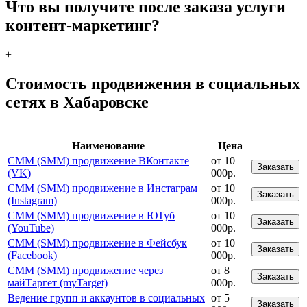
Что вы получите после заказа услуги
контент-маркетинг?
+
Стоимость продвижения в социальных
сетях в Хабаровске
Наименование
Цена
СММ (SMM) продвижение ВКонтакте
от 10
Заказать
(VK)
000р.
СММ (SMM) продвижение в Инстаграм
от 10
Заказать
(Instagram)
000р.
СММ (SMM) продвижение в ЮТуб
от 10
Заказать
(YouTube)
000р.
СММ (SMM) продвижение в Фейсбук
от 10
Заказать
(Facebook)
000р.
СММ (SMM) продвижение через
от 8
Заказать
майТаргет (myTarget)
000р.
Ведение групп и аккаунтов в социальных
от 5
Заказать