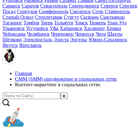
Рубцовск
Рыбинск
Рязань
Салават
Самара
Санкт-Петербург
Саранск
Саратов
Севастополь
Северодвинск
Северск
Сергиев
Посад
Серпухов
Симферополь
Смоленск
Сочи
Ставрополь
Старый Оскол
Стерлитамак
Сургут
Сызрань
Сыктывкар
Таганрог
Тамбов
Тверь
Тольятти
Томск
Тюмень
Улан-Удэ
Ульяновск
Уссурийск
Уфа
Хабаровск
Хасавюрт
Химки
Чебоксары
Челябинск
Череповец
Черкесск
Чита
Шахты
Щёлково
Электросталь
Элиста
Энгельс
Южно-Сахалинск
Якутск
Ярославль
Главная
СММ (SMM) продвижение в социальных сетях
Контент-маркетинг в социальных сетях