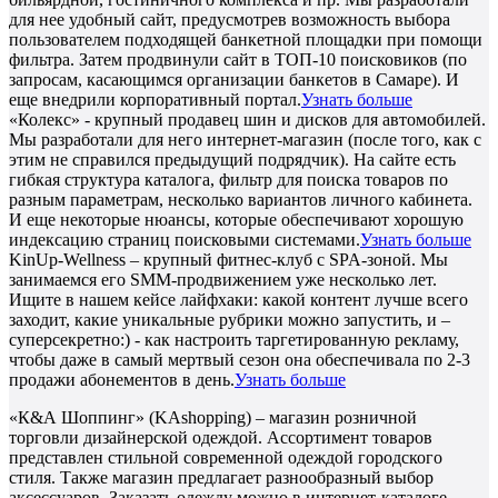
для нее удобный сайт, предусмотрев возможность выбора
пользователем подходящей банкетной площадки при помощи
фильтра. Затем продвинули сайт в ТОП-10 поисковиков (по
запросам, касающимся организации банкетов в Самаре). И
еще внедрили корпоративный портал.
Узнать больше
«Колекс» - крупный продавец шин и дисков для автомобилей.
Мы разработали для него интернет-магазин (после того, как с
этим не справился предыдущий подрядчик). На сайте есть
гибкая структура каталога, фильтр для поиска товаров по
разным параметрам, несколько вариантов личного кабинета.
И еще некоторые нюансы, которые обеспечивают хорошую
индексацию страниц поисковыми системами.
Узнать больше
KinUp-Wellness – крупный фитнес-клуб с SPA-зоной. Мы
занимаемся его SMM-продвижением уже несколько лет.
Ищите в нашем кейсе лайфхаки: какой контент лучше всего
заходит, какие уникальные рубрики можно запустить, и –
суперсекретно:) - как настроить таргетированную рекламу,
чтобы даже в самый мертвый сезон она обеспечивала по 2-3
продажи абонементов в день.
Узнать больше
«К&А Шоппинг» (KAshopping) – магазин розничной
торговли дизайнерской одеждой. Ассортимент товаров
представлен стильной современной одеждой городского
стиля. Также магазин предлагает разнообразный выбор
аксессуаров. Заказать одежду можно в интернет-каталоге,