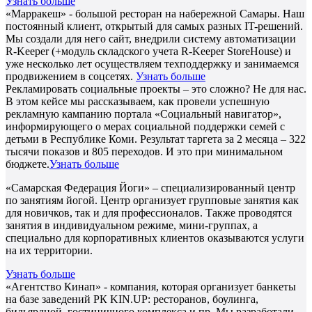
Узнать больше
«Марракеш» - большой ресторан на набережной Самары. Наш
постоянный клиент, открытый для самых разных IT-решений.
Мы создали для него сайт, внедрили систему автоматизации
R-Keeper (+модуль складского учета R-Keeper StoreHouse) и
уже несколько лет осуществляем техподдержку и занимаемся
продвижением в соцсетях.
Узнать больше
Рекламировать социальные проекты – это сложно? Не для нас.
В этом кейсе мы рассказываем, как провели успешную
рекламную кампанию портала «Социальный навигатор»,
информирующего о мерах социальной поддержки семей с
детьми в Республике Коми. Результат таргета за 2 месяца – 322
тысячи показов и 805 переходов. И это при минимальном
бюджете.
Узнать больше
«Самарская Федерация Йоги» – специализированный центр
по занятиям йогой. Центр организует групповые занятия как
для новичков, так и для профессионалов. Также проводятся
занятия в индивидуальном режиме, мини-группах, а
специально для корпоративных клиентов оказываются услуги
на их территории.
Узнать больше
«Агентство Кинап» - компания, которая организует банкеты
на базе заведений РК KIN.UP: ресторанов, боулинга,
бильярдной, гостиничного комплекса и пр. Мы разработали