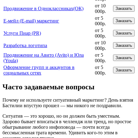
от 10
Продвижение в Одноклассниках(ОК)
Заказать
000р.
от 5
Е-мейл (E-mail) маркетинг
Заказать
000р.
от 5
Услуги Пиар (PR)
Заказать
000р.
от 10
Разработка логотипа
Заказать
000р.
Продвижение на Авито (Avito) и Юла
от 5
Заказать
(Youla)
000р.
Оформление групп и аккаунтов в
от 5
Заказать
социальных сетях
000р.
Часто задаваемые вопросы
Почему не используете ситуативный маркетинг? День взятия
Бастилии впустую прошел — мы никого не поздравили.
Ситуатив — это хорошо, но он должен быть уместным.
Здорово бывает вписаться в челлендж или тренд, но простое
обыгрывание любого инфоповода — почти всегда
бессмысленная трата времени. Удивить кого-то этим в