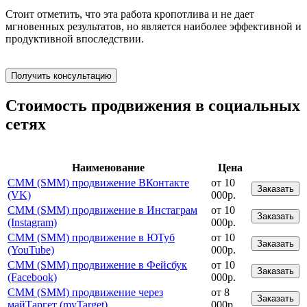
Стоит отметить, что эта работа кропотлива и не дает
мгновенных результатов, но является наиболее эффективной и
продуктивной впоследствии.
Получить консультацию
Стоимость продвижения в социальных
сетях
Наименование
Цена
СММ (SMM) продвижение ВКонтакте
от 10
Заказать
(VK)
000р.
СММ (SMM) продвижение в Инстаграм
от 10
Заказать
(Instagram)
000р.
СММ (SMM) продвижение в ЮТуб
от 10
Заказать
(YouTube)
000р.
СММ (SMM) продвижение в Фейсбук
от 10
Заказать
(Facebook)
000р.
СММ (SMM) продвижение через
от 8
Заказать
майТаргет (myTarget)
000р.