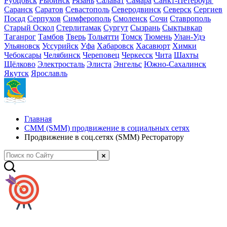
Рубцовск
Рыбинск
Рязань
Салават
Самара
Санкт-Петербург
Саранск
Саратов
Севастополь
Северодвинск
Северск
Сергиев
Посад
Серпухов
Симферополь
Смоленск
Сочи
Ставрополь
Старый Оскол
Стерлитамак
Сургут
Сызрань
Сыктывкар
Таганрог
Тамбов
Тверь
Тольятти
Томск
Тюмень
Улан-Удэ
Ульяновск
Уссурийск
Уфа
Хабаровск
Хасавюрт
Химки
Чебоксары
Челябинск
Череповец
Черкесск
Чита
Шахты
Щёлково
Электросталь
Элиста
Энгельс
Южно-Сахалинск
Якутск
Ярославль
Главная
СММ (SMM) продвижение в социальных сетях
Продвижение в соц.сетях (SMM) Ресторатору