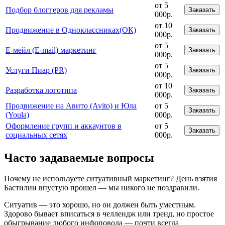
от 5
Подбор блоггеров для рекламы
Заказать
000р.
от 10
Продвижение в Одноклассниках(ОК)
Заказать
000р.
от 5
Е-мейл (E-mail) маркетинг
Заказать
000р.
от 5
Услуги Пиар (PR)
Заказать
000р.
от 10
Разработка логотипа
Заказать
000р.
Продвижение на Авито (Avito) и Юла
от 5
Заказать
(Youla)
000р.
Оформление групп и аккаунтов в
от 5
Заказать
социальных сетях
000р.
Часто задаваемые вопросы
Почему не используете ситуативный маркетинг? День взятия
Бастилии впустую прошел — мы никого не поздравили.
Ситуатив — это хорошо, но он должен быть уместным.
Здорово бывает вписаться в челлендж или тренд, но простое
обыгрывание любого инфоповода — почти всегда