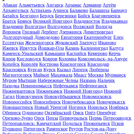
Абакан
Альметьевск
Ангарск
Арзамас
Армавир
Артём
Архангельск
Астрахань
Ачинск
Балаково
Балашиха
Барнаул
Батайск
Белгород
Бердск
Березники
Бийск
Благовещенск
Братск
Брянск
Великий Новгород
Владивосток
Владикавказ
Владимир
Волгоград
Волгодонск
Волжский
Вологда
Воронеж
Грозный
Дербент
Дзержинск
Димитровград
Долгопрудный
Домодедово
Евпатория
Екатеринбург
Елец
Ессентуки
Железногорск
Жуковский
Златоуст
Иваново
Ижевск
Иркутск
Йошкар-Ола
Казань
Калининград
Калуга
Каменск-Уральский
Камышин
Каспийск
Кемерово
Керчь
Киров
Кисловодск
Ковров
Коломна
Комсомольск- на-Амуре
Копейск
Королёв
Кострома
Красногорск
Краснодар
Красноярск
Курган
Курск
Кызыл
Липецк
Люберцы
Магнитогорск
Майкоп
Махачкала
Миасс
Москва
Мурманск
Муром
Мытищи
Набережные Челны
Назрань
Нальчик
Находка
Невинномысск
Нефтекамск
Нефтеюганск
Нижневартовск
Нижнекамск
Нижний Новгород
Нижний
Тагил
Новокузнецк
Новокуйбышевск
Новомосковск
Новороссийск
Новосибирск
Новочебоксарск
Новочеркасск
Новошахтинск
Новый Уренгой
Ногинск
Норильск
Ноябрьск
Обнинск
Одинцово
Октябрьский
Омск
Орёл
Оренбург
Орехово-Зуево
Орск
Пенза
Первоуральск
Пермь
Петрозаводск
Петропавловск- Камчатский
Подольск
Прокопьевск
Псков
Пушкино
Пятигорск
Раменское
Реутов
Ростов-на-Дону