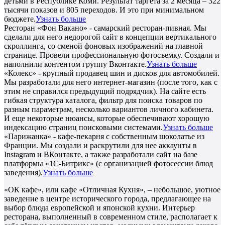
детьми в Республике Коми. Результат таргета за 2 месяца – 322
тысячи показов и 805 переходов. И это при минимальном
бюджете.
Узнать больше
Ресторан «Фон Вакано» - самарский ресторан-пивная. Мы
сделали для него недорогой сайт в концепции вертикального
скроллинга, со сменой фоновых изображений на главной
странице. Провели профессиональную фотосъемку. Создали и
наполнили контентом группу Вконтакте.
Узнать больше
«Колекс» - крупный продавец шин и дисков для автомобилей.
Мы разработали для него интернет-магазин (после того, как с
этим не справился предыдущий подрядчик). На сайте есть
гибкая структура каталога, фильтр для поиска товаров по
разным параметрам, несколько вариантов личного кабинета.
И еще некоторые нюансы, которые обеспечивают хорошую
индексацию страниц поисковыми системами.
Узнать больше
«Парижанка» - кафе-пекарня с собственным шоколатье из
Франции. Мы создали и раскрутили для нее аккаунты в
Instagram и ВКонтакте, а также разработали сайт на базе
платформы «1С-Битрикс» (с организацией фотосессии блюд
заведения).
Узнать больше
«ОК кафе», или кафе «Отличная Кухня», – небольшое, уютное
заведение в центре исторического города, предлагающее на
выбор блюда европейской и японской кухни. Интерьер
ресторана, выполненный в современном стиле, располагает к