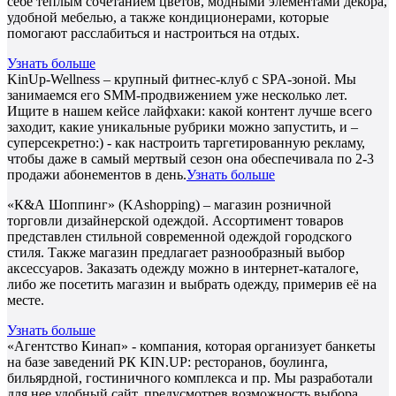
себе тёплым сочетанием цветов, модными элементами декора,
удобной мебелью, а также кондиционерами, которые
помогают расслабиться и настроиться на отдых.
Узнать больше
KinUp-Wellness – крупный фитнес-клуб с SPA-зоной. Мы
занимаемся его SMM-продвижением уже несколько лет.
Ищите в нашем кейсе лайфхаки: какой контент лучше всего
заходит, какие уникальные рубрики можно запустить, и –
суперсекретно:) - как настроить таргетированную рекламу,
чтобы даже в самый мертвый сезон она обеспечивала по 2-3
продажи абонементов в день.
Узнать больше
«К&А Шоппинг» (KAshopping) – магазин розничной
торговли дизайнерской одеждой. Ассортимент товаров
представлен стильной современной одеждой городского
стиля. Также магазин предлагает разнообразный выбор
аксессуаров. Заказать одежду можно в интернет-каталоге,
либо же посетить магазин и выбрать одежду, примерив её на
месте.
Узнать больше
«Агентство Кинап» - компания, которая организует банкеты
на базе заведений РК KIN.UP: ресторанов, боулинга,
бильярдной, гостиничного комплекса и пр. Мы разработали
для нее удобный сайт, предусмотрев возможность выбора