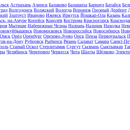
льск
Астрахань
Ачинск
Балаково
Балашиха
Барнаул
Батайск
Бел
град
Волгодонск
Волжский
Вологда
Воронеж
Грозный
Дербент
ский
Златоуст
Иваново
Ижевск
Иркутск
Йошкар-Ола
Казань
Кал
ск- на-Амуре
Копейск
Королёв
Кострома
Красногорск
Краснода
ром
Мытищи
Набережные Челны
Назрань
Нальчик
Находка
Нев
овокуйбышевск
Новомосковск
Новороссийск
Новосибирск
Нов
Омск
Орёл
Оренбург
Орехово-Зуево
Орск
Пенза
Первоуральск
П
тов-на-Дону
Рубцовск
Рыбинск
Рязань
Салават
Самара
Санкт-Пе
поль
Старый Оскол
Стерлитамак
Сургут
Сызрань
Сыктывкар
Та
ары
Челябинск
Череповец
Черкесск
Чита
Шахты
Щёлково
Электр