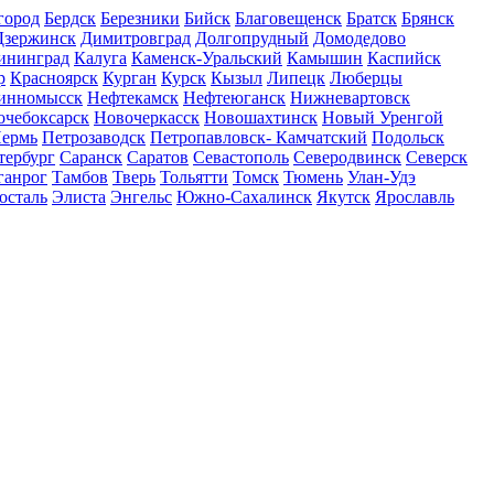
город
Бердск
Березники
Бийск
Благовещенск
Братск
Брянск
Дзержинск
Димитровград
Долгопрудный
Домодедово
ининград
Калуга
Каменск-Уральский
Камышин
Каспийск
р
Красноярск
Курган
Курск
Кызыл
Липецк
Люберцы
инномысск
Нефтекамск
Нефтеюганск
Нижневартовск
очебоксарск
Новочеркасск
Новошахтинск
Новый Уренгой
ермь
Петрозаводск
Петропавловск- Камчатский
Подольск
тербург
Саранск
Саратов
Севастополь
Северодвинск
Северск
ганрог
Тамбов
Тверь
Тольятти
Томск
Тюмень
Улан-Удэ
осталь
Элиста
Энгельс
Южно-Сахалинск
Якутск
Ярославль