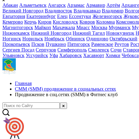
Абакан
Альметьевск
Ангарск
Арзамас
Армавир
Артём
Арханге
Великий Новгород
Владивосток
Владикавказ
Владимир
Волго
Евпатория
Екатеринбург
Елец
Ессентуки
Железногорск
Жуков
Кемерово
Керчь
Киров
Кисловодск
Ковров
Коломна
Комсомоль
Магнитогорск
Майкоп
Махачкала
Миасс
Москва
Мурманск
Му
Нижнекамск
Нижний Новгород
Нижний Тагил
Новокузнецк
Н
Ногинск
Норильск
Ноябрьск
Обнинск
Одинцово
Октябрьский
Прокопьевск
Псков
Пушкино
Пятигорск
Раменское
Реутов
Рос
Сергиев Посад
Серпухов
Симферополь
Смоленск
Сочи
Ставро
Ульяновск
Уссурийск
Уфа
Хабаровск
Хасавюрт
Химки
Чебокс
Главная
СММ (SMM) продвижение в социальных сетях
Продвижение в соц.сетях (SMM) в Фитнес клуб