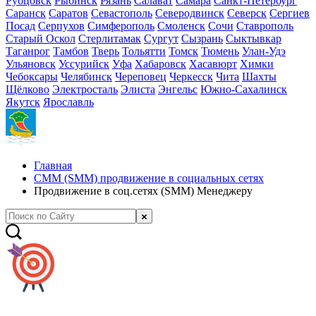
Рубцовск
Рыбинск
Рязань
Салават
Самара
Санкт-Петербург
Саранск
Саратов
Севастополь
Северодвинск
Северск
Сергиев
Посад
Серпухов
Симферополь
Смоленск
Сочи
Ставрополь
Старый Оскол
Стерлитамак
Сургут
Сызрань
Сыктывкар
Таганрог
Тамбов
Тверь
Тольятти
Томск
Тюмень
Улан-Удэ
Ульяновск
Уссурийск
Уфа
Хабаровск
Хасавюрт
Химки
Чебоксары
Челябинск
Череповец
Черкесск
Чита
Шахты
Щёлково
Электросталь
Элиста
Энгельс
Южно-Сахалинск
Якутск
Ярославль
Главная
СММ (SMM) продвижение в социальных сетях
Продвижение в соц.сетях (SMM) Менеджеру