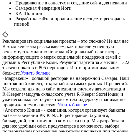
Продвижение в соцсетях и создание сайта для пекарни
Самарская Федерация Йоги
КА Шоппинг
Разработка сайта и продвижение в соцсети ресторана-
пивной
Рекламировать социальные проекты – это сложно? Не для нас.
В этом кейсе мы рассказываем, как провели успешную
рекламную кампанию портала «Социальный навигатор»,
информирующего о мерах социальной поддержки семей с
детьми в Республике Коми. Результат таргета за 2 месяца – 322
тысячи показов и 805 переходов. И это при минимальном
бюджете.
Узнать больше
«Марракеш» - большой ресторан на набережной Самары. Наш
постоянный клиент, открытый для самых разных IT-решений.
Мы создали для него сайт, внедрили систему автоматизации
R-Keeper (+модуль складского учета R-Keeper StoreHouse) и
уже несколько лет осуществляем техподдержку и занимаемся
продвижением в соцсетях.
Узнать больше
«Агентство Кинап» - компания, которая организует банкеты
на базе заведений РК KIN.UP: ресторанов, боулинга,
бильярдной, гостиничного комплекса и пр. Мы разработали
для нее удобный сайт, предусмотрев возможность выбора
пользователем подходящей банкетной площадки при помощи