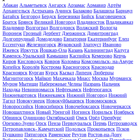
Абакан
Альметьевск
Ангарск
Арзамас
Армавир
Артём
Архангельск
Астрахань
Ачинск
Балаково
Балашиха
Барнаул
Батайск
Белгород
Бердск
Березники
Бийск
Благовещенск
Братск
Брянск
Великий Новгород
Владивосток
Владикавказ
Владимир
Волгоград
Волгодонск
Волжский
Вологда
Воронеж
Грозный
Дербент
Дзержинск
Димитровград
Долгопрудный
Домодедово
Евпатория
Екатеринбург
Елец
Ессентуки
Железногорск
Жуковский
Златоуст
Иваново
Ижевск
Иркутск
Йошкар-Ола
Казань
Калининград
Калуга
Каменск-Уральский
Камышин
Каспийск
Кемерово
Керчь
Киров
Кисловодск
Ковров
Коломна
Комсомольск- на-Амуре
Копейск
Королёв
Кострома
Красногорск
Краснодар
Красноярск
Курган
Курск
Кызыл
Липецк
Люберцы
Магнитогорск
Майкоп
Махачкала
Миасс
Москва
Мурманск
Муром
Мытищи
Набережные Челны
Назрань
Нальчик
Находка
Невинномысск
Нефтекамск
Нефтеюганск
Нижневартовск
Нижнекамск
Нижний Новгород
Нижний
Тагил
Новокузнецк
Новокуйбышевск
Новомосковск
Новороссийск
Новосибирск
Новочебоксарск
Новочеркасск
Новошахтинск
Новый Уренгой
Ногинск
Норильск
Ноябрьск
Обнинск
Одинцово
Октябрьский
Омск
Орёл
Оренбург
Орехово-Зуево
Орск
Пенза
Первоуральск
Пермь
Петрозаводск
Петропавловск- Камчатский
Подольск
Прокопьевск
Псков
Пушкино
Пятигорск
Раменское
Реутов
Ростов-на-Дону