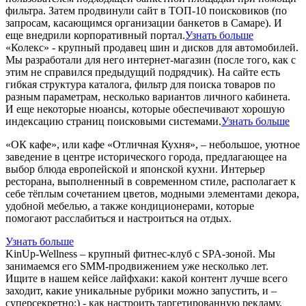
фильтра. Затем продвинули сайт в ТОП-10 поисковиков (по
запросам, касающимся организации банкетов в Самаре). И
еще внедрили корпоративный портал.
Узнать больше
«Колекс» - крупный продавец шин и дисков для автомобилей.
Мы разработали для него интернет-магазин (после того, как с
этим не справился предыдущий подрядчик). На сайте есть
гибкая структура каталога, фильтр для поиска товаров по
разным параметрам, несколько вариантов личного кабинета.
И еще некоторые нюансы, которые обеспечивают хорошую
индексацию страниц поисковыми системами.
Узнать больше
«ОК кафе», или кафе «Отличная Кухня», – небольшое, уютное
заведение в центре исторического города, предлагающее на
выбор блюда европейской и японской кухни. Интерьер
ресторана, выполненный в современном стиле, располагает к
себе тёплым сочетанием цветов, модными элементами декора,
удобной мебелью, а также кондиционерами, которые
помогают расслабиться и настроиться на отдых.
Узнать больше
KinUp-Wellness – крупный фитнес-клуб с SPA-зоной. Мы
занимаемся его SMM-продвижением уже несколько лет.
Ищите в нашем кейсе лайфхаки: какой контент лучше всего
заходит, какие уникальные рубрики можно запустить, и –
суперсекретно:) - как настроить таргетированную рекламу,