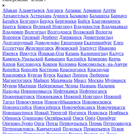
Абакан
Альметьевск
Ангарск
Арзамас
Армавир
Артём
Архангельск
Астрахань
Ачинск
Балаково
Балашиха
Барнаул
Батайск
Белгород
Бердск
Березники
Бийск
Благовещенск
Братск
Брянск
Великий Новгород
Владивосток
Владикавказ
Владимир
Волгоград
Волгодонск
Волжский
Вологда
Воронеж
Грозный
Дербент
Дзержинск
Димитровград
Долгопрудный
Домодедово
Евпатория
Екатеринбург
Елец
Ессентуки
Железногорск
Жуковский
Златоуст
Иваново
Ижевск
Иркутск
Йошкар-Ола
Казань
Калининград
Калуга
Каменск-Уральский
Камышин
Каспийск
Кемерово
Керчь
Киров
Кисловодск
Ковров
Коломна
Комсомольск- на-Амуре
Копейск
Королёв
Кострома
Красногорск
Краснодар
Красноярск
Курган
Курск
Кызыл
Липецк
Люберцы
Магнитогорск
Майкоп
Махачкала
Миасс
Москва
Мурманск
Муром
Мытищи
Набережные Челны
Назрань
Нальчик
Находка
Невинномысск
Нефтекамск
Нефтеюганск
Нижневартовск
Нижнекамск
Нижний Новгород
Нижний
Тагил
Новокузнецк
Новокуйбышевск
Новомосковск
Новороссийск
Новосибирск
Новочебоксарск
Новочеркасск
Новошахтинск
Новый Уренгой
Ногинск
Норильск
Ноябрьск
Обнинск
Одинцово
Октябрьский
Омск
Орёл
Оренбург
Орехово-Зуево
Орск
Пенза
Первоуральск
Пермь
Петрозаводск
Петропавловск- Камчатский
Подольск
Прокопьевск
Псков