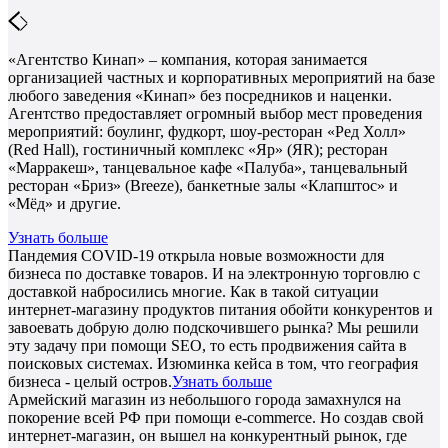
«Агентство Кинап» – компания, которая занимается
организацией частных и корпоративных мероприятий на базе
любого заведения «Кинап» без посредников и наценки.
Агентство предоставляет огромный выбор мест проведения
мероприятий: боулинг, фудкорт, шоу-ресторан «Ред Холл»
(Red Hall), гостиничный комплекс «Яр» (ЯR); ресторан
«Марракеш», танцевальное кафе «Палуба», танцевальный
ресторан «Бриз» (Breeze), банкетные залы «Клапштос» и
«Мёд» и другие.
Узнать больше
Пандемия COVID-19 открыла новые возможности для
бизнеса по доставке товаров. И на электронную торговлю с
доставкой набросились многие. Как в такой ситуации
интернет-магазину продуктов питания обойти конкурентов и
завоевать добрую долю подскочившего рынка? Мы решили
эту задачу при помощи SEO, то есть продвижения сайта в
поисковых системах. Изюминка кейса в том, что география
бизнеса - целый остров.
Узнать больше
Армейский магазин из небольшого города замахнулся на
покорение всей РФ при помощи e-commerce. Но создав свой
интернет-магазин, он вышел на конкурентный рынок, где