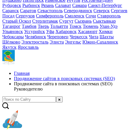
Пушкино
Пятигорск
Раменское
Реутов
Ростов-на-Дону
Рубцовск
Рыбинск
Рязань
Салават
Самара
Санкт-Петербург
Саранск
Саратов
Севастополь
Северодвинск
Северск
Сергиев
Посад
Серпухов
Симферополь
Смоленск
Сочи
Ставрополь
Старый Оскол
Стерлитамак
Сургут
Сызрань
Сыктывкар
Таганрог
Тамбов
Тверь
Тольятти
Томск
Тюмень
Улан-Удэ
Ульяновск
Уссурийск
Уфа
Хабаровск
Хасавюрт
Химки
Чебоксары
Челябинск
Череповец
Черкесск
Чита
Шахты
Щёлково
Электросталь
Элиста
Энгельс
Южно-Сахалинск
Якутск
Ярославль
Главная
Продвижение сайтов в поисковых системах (SEO)
Продвижение сайта в поисковых системах (SEO)
Руководителю