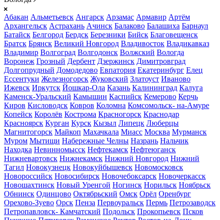
Абакан
Альметьевск
Ангарск
Арзамас
Армавир
Артём
Архангельск
Астрахань
Ачинск
Балаково
Балашиха
Барнаул
Батайск
Белгород
Бердск
Березники
Бийск
Благовещенск
Братск
Брянск
Великий Новгород
Владивосток
Владикавказ
Владимир
Волгоград
Волгодонск
Волжский
Вологда
Воронеж
Грозный
Дербент
Дзержинск
Димитровград
Долгопрудный
Домодедово
Евпатория
Екатеринбург
Елец
Ессентуки
Железногорск
Жуковский
Златоуст
Иваново
Ижевск
Иркутск
Йошкар-Ола
Казань
Калининград
Калуга
Каменск-Уральский
Камышин
Каспийск
Кемерово
Керчь
Киров
Кисловодск
Ковров
Коломна
Комсомольск- на-Амуре
Копейск
Королёв
Кострома
Красногорск
Краснодар
Красноярск
Курган
Курск
Кызыл
Липецк
Люберцы
Магнитогорск
Майкоп
Махачкала
Миасс
Москва
Мурманск
Муром
Мытищи
Набережные Челны
Назрань
Нальчик
Находка
Невинномысск
Нефтекамск
Нефтеюганск
Нижневартовск
Нижнекамск
Нижний Новгород
Нижний
Тагил
Новокузнецк
Новокуйбышевск
Новомосковск
Новороссийск
Новосибирск
Новочебоксарск
Новочеркасск
Новошахтинск
Новый Уренгой
Ногинск
Норильск
Ноябрьск
Обнинск
Одинцово
Октябрьский
Омск
Орёл
Оренбург
Орехово-Зуево
Орск
Пенза
Первоуральск
Пермь
Петрозаводск
Петропавловск- Камчатский
Подольск
Прокопьевск
Псков