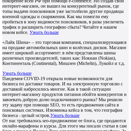
покорение всей РФ при помощи e-commerce. Но создав свой
интернет-магазин, он вышел на конкурентный рынок, где
топы выдачи поисковиков уже застолбили другие продавцы
военной одежды и снаряжения. Как мы помогли ему
пробиться в зону видимости поисковиков, в разы увеличить
трафик и расширить географию сбыта? Читайте в нашем
новом кейсе.
Узнать больше
«Лайк Шина» – это торговая компания, специализирующаяся
на продаже автомобильных шин и колёсных дисков. Магазин
имеет широкий ассортимент: в нём представлены шины
различных производителей, таких как: Нокиан (Nokian),
Континенталь (Continental), Мишлен (Michelin), Лукойл и т.д.
Узнать больше
Пандемия COVID-19 открыла новые возможности для
бизнеса по доставке товаров. И на электронную торговлю с
доставкой набросились многие. Как в такой ситуации
интернет-магазину продуктов питания обойти конкурентов и
завоевать добрую долю подскочившего рынка? Мы решили
эту задачу при помощи SEO, то есть продвижения сайта в
поисковых системах. Изюминка кейса в том, что география
бизнеса - целый остров.
Узнать больше
От нас требовалось seo-продвижение ее блога, где продаются
онлайн-марафоны и курсы. Для этого мы писали статьи в сам