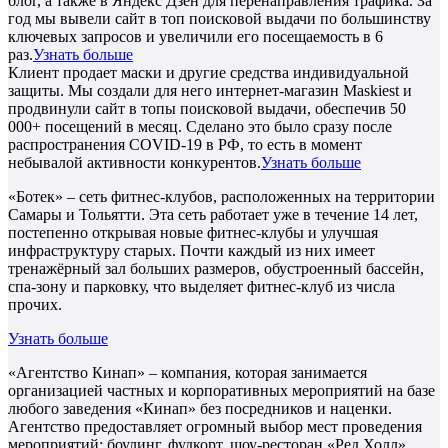
блог, а также в Яндекс Дзен для перенаправления трафика. За
год мы вывели сайт в топ поисковой выдачи по большинству
ключевых запросов и увеличили его посещаемость в 6
раз.
Узнать больше
Клиент продает маски и другие средства индивидуальной
защиты. Мы создали для него интернет-магазин Maskiest и
продвинули сайт в топы поисковой выдачи, обеспечив 50
000+ посещений в месяц. Сделано это было сразу после
распространения COVID-19 в РФ, то есть в момент
небывалой активности конкурентов.
Узнать больше
«Ботек» – сеть фитнес-клубов, расположенных на территории
Самары и Тольятти. Эта сеть работает уже в течение 14 лет,
постепенно открывая новые фитнес-клубы и улучшая
инфраструктуру старых. Почти каждый из них имеет
тренажёрный зал больших размеров, обустроенный бассейн,
спа-зону и парковку, что выделяет фитнес-клуб из числа
прочих.
Узнать больше
«Агентство Кинап» – компания, которая занимается
организацией частных и корпоративных мероприятий на базе
любого заведения «Кинап» без посредников и наценки.
Агентство предоставляет огромный выбор мест проведения
мероприятий: боулинг, фудкорт, шоу-ресторан «Ред Холл»