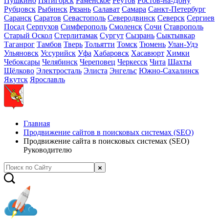
Пушкино
Пятигорск
Раменское
Реутов
Ростов-на-Дону
Рубцовск
Рыбинск
Рязань
Салават
Самара
Санкт-Петербург
Саранск
Саратов
Севастополь
Северодвинск
Северск
Сергиев
Посад
Серпухов
Симферополь
Смоленск
Сочи
Ставрополь
Старый Оскол
Стерлитамак
Сургут
Сызрань
Сыктывкар
Таганрог
Тамбов
Тверь
Тольятти
Томск
Тюмень
Улан-Удэ
Ульяновск
Уссурийск
Уфа
Хабаровск
Хасавюрт
Химки
Чебоксары
Челябинск
Череповец
Черкесск
Чита
Шахты
Щёлково
Электросталь
Элиста
Энгельс
Южно-Сахалинск
Якутск
Ярославль
Главная
Продвижение сайтов в поисковых системах (SEO)
Продвижение сайта в поисковых системах (SEO)
Руководителю