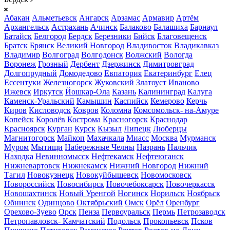
Абакан
Альметьевск
Ангарск
Арзамас
Армавир
Артём
Архангельск
Астрахань
Ачинск
Балаково
Балашиха
Барнаул
Батайск
Белгород
Бердск
Березники
Бийск
Благовещенск
Братск
Брянск
Великий Новгород
Владивосток
Владикавказ
Владимир
Волгоград
Волгодонск
Волжский
Вологда
Воронеж
Грозный
Дербент
Дзержинск
Димитровград
Долгопрудный
Домодедово
Евпатория
Екатеринбург
Елец
Ессентуки
Железногорск
Жуковский
Златоуст
Иваново
Ижевск
Иркутск
Йошкар-Ола
Казань
Калининград
Калуга
Каменск-Уральский
Камышин
Каспийск
Кемерово
Керчь
Киров
Кисловодск
Ковров
Коломна
Комсомольск- на-Амуре
Копейск
Королёв
Кострома
Красногорск
Краснодар
Красноярск
Курган
Курск
Кызыл
Липецк
Люберцы
Магнитогорск
Майкоп
Махачкала
Миасс
Москва
Мурманск
Муром
Мытищи
Набережные Челны
Назрань
Нальчик
Находка
Невинномысск
Нефтекамск
Нефтеюганск
Нижневартовск
Нижнекамск
Нижний Новгород
Нижний
Тагил
Новокузнецк
Новокуйбышевск
Новомосковск
Новороссийск
Новосибирск
Новочебоксарск
Новочеркасск
Новошахтинск
Новый Уренгой
Ногинск
Норильск
Ноябрьск
Обнинск
Одинцово
Октябрьский
Омск
Орёл
Оренбург
Орехово-Зуево
Орск
Пенза
Первоуральск
Пермь
Петрозаводск
Петропавловск- Камчатский
Подольск
Прокопьевск
Псков