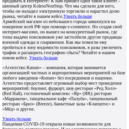
продавать в Интернете? К нам пришел один такой клиент -
шинный центр KolesoNonStop. Что мы сделали для него,
чтобы он наладил электронную торговлю и нарастил долю
рынка, читайте в нашем кейсе.
Узнать больше
Армейский магазин из небольшого города замахнулся на
покорение всей РФ при помощи e-commerce. Но создав свой
интернет-магазин, он вышел на конкурентный рынок, где
топы выдачи поисковиков уже застолбили другие продавцы
военной одежды и снаряжения. Как мы помогли ему
пробиться в зону видимости поисковиков, в разы увеличить
трафик и расширить географию сбыта? Читайте в нашем
новом кейсе.
Узнать больше
«Агентство Кинап» – компания, которая занимается
организацией частных и корпоративных мероприятий на базе
любого заведения «Кинап» без посредников и наценки.
Агентство предоставляет огромный выбор мест проведения
мероприятий: боулинг, фудкорт, шоу-ресторан «Ред Холл»
(Red Hall), гостиничный комплекс «Яр» (ЯR); ресторан
«Марракеш», танцевальное кафе «Палуба», танцевальный
ресторан «Бриз» (Breeze), банкетные залы «Клапштос» и
«Мёд» и другие.
Узнать больше
Пандемия COVID-19 открыла новые возможности для