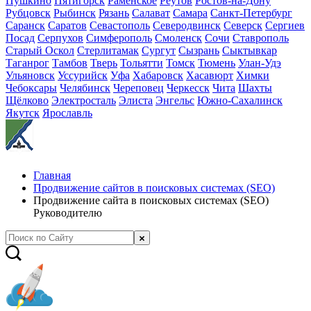
Пушкино
Пятигорск
Раменское
Реутов
Ростов-на-Дону
Рубцовск
Рыбинск
Рязань
Салават
Самара
Санкт-Петербург
Саранск
Саратов
Севастополь
Северодвинск
Северск
Сергиев
Посад
Серпухов
Симферополь
Смоленск
Сочи
Ставрополь
Старый Оскол
Стерлитамак
Сургут
Сызрань
Сыктывкар
Таганрог
Тамбов
Тверь
Тольятти
Томск
Тюмень
Улан-Удэ
Ульяновск
Уссурийск
Уфа
Хабаровск
Хасавюрт
Химки
Чебоксары
Челябинск
Череповец
Черкесск
Чита
Шахты
Щёлково
Электросталь
Элиста
Энгельс
Южно-Сахалинск
Якутск
Ярославль
Главная
Продвижение сайтов в поисковых системах (SEO)
Продвижение сайта в поисковых системах (SEO)
Руководителю