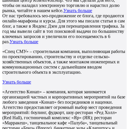
шинный центр KolesoNonStop. Что мы сделали для него,
чтобы он наладил электронную торговлю и нарастил долю
рынка, читайте в нашем кейсе.
Узнать больше
От нас требовалось seo-продвижение ее блога, где продаются
онлайн-марафоны и курсы. Для этого мы писали статьи в сам
блог, а также в Яндекс Дзен для перенаправления трафика. За
год мы вывели сайт в топ поисковой выдачи по большинству
ключевых запросов и увеличили его посещаемость в 6
раз.
Узнать больше
«Спец СМУ» – строительная компания, выполняющая работы
по проектированию, строительству и отделке сельско-
хозяйственных объектов, а также монтажом инженерных и
коммуникационных систем с дальнейшим вводом
строительного объекта в эксплуатацию.
Узнать больше
«Агентство Кинап» – компания, которая занимается
организацией частных и корпоративных мероприятий на базе
любого заведения «Кинап» без посредников и наценки.
Агентство предоставляет огромный выбор мест проведения
мероприятий: боулинг, фудкорт, шоу-ресторан «Ред Холл»
(Red Hall), гостиничный комплекс «Яр» (ЯR); ресторан
«Марракеш», танцевальное кафе «Палуба», танцевальный
ресторан «Бриз» (Breeze), банкетные залы «Клапштос» и