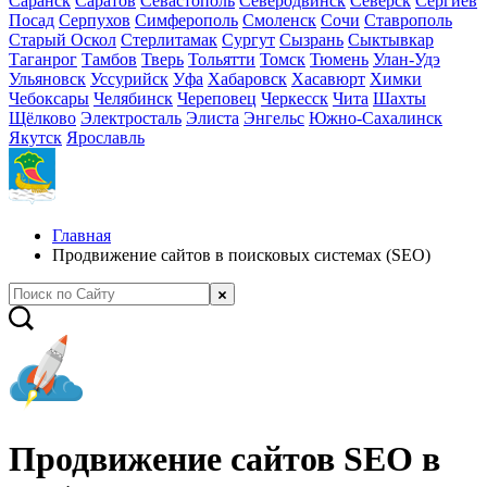
Саранск
Саратов
Севастополь
Северодвинск
Северск
Сергиев
Посад
Серпухов
Симферополь
Смоленск
Сочи
Ставрополь
Старый Оскол
Стерлитамак
Сургут
Сызрань
Сыктывкар
Таганрог
Тамбов
Тверь
Тольятти
Томск
Тюмень
Улан-Удэ
Ульяновск
Уссурийск
Уфа
Хабаровск
Хасавюрт
Химки
Чебоксары
Челябинск
Череповец
Черкесск
Чита
Шахты
Щёлково
Электросталь
Элиста
Энгельс
Южно-Сахалинск
Якутск
Ярославль
Главная
Продвижение сайтов в поисковых системах (SEO)
Продвижение сайтов SEO в