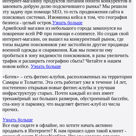
интернет-магазину продуктов питания обойти конкурентов и
завоевать добрую долю подскочившего рынка? Мы решили
эту задачу при помощи SEO, то есть продвижения сайта в
поисковых системах. Изюминка кейса в том, что география
бизнеса - целый остров.
Узнать больше
Армейский магазин из небольшого города замахнулся на
покорение всей РФ при помощи e-commerce. Но создав свой
интернет-магазин, он вышел на конкурентный рынок, где
топы выдачи поисковиков уже застолбили другие продавцы
военной одежды и снаряжения. Как мы помогли ему
пробиться в зону видимости поисковиков, в разы увеличить
трафик и расширить географию сбыта? Читайте в нашем
новом кейсе.
Узнать больше
«Ботек» – сеть фитнес-клубов, расположенных на территории
Самары и Тольятти. Эта сеть работает уже в течение 14 лет,
постепенно открывая новые фитнес-клубы и улучшая
инфраструктуру старых. Почти каждый из них имеет
тренажёрный зал больших размеров, обустроенный бассейн,
спа-зону и парковку, что выделяет фитнес-клуб из числа
прочих.
Узнать больше
Все еще сидите в офлайне, но хотите начать активно
продавать в Интернете? К нам пришел один такой клиент -