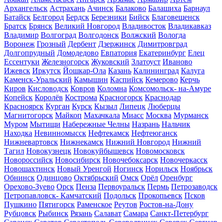
Архангельск
Астрахань
Ачинск
Балаково
Балашиха
Барнаул
Батайск
Белгород
Бердск
Березники
Бийск
Благовещенск
Братск
Брянск
Великий Новгород
Владивосток
Владикавказ
Владимир
Волгоград
Волгодонск
Волжский
Вологда
Воронеж
Грозный
Дербент
Дзержинск
Димитровград
Долгопрудный
Домодедово
Евпатория
Екатеринбург
Елец
Ессентуки
Железногорск
Жуковский
Златоуст
Иваново
Ижевск
Иркутск
Йошкар-Ола
Казань
Калининград
Калуга
Каменск-Уральский
Камышин
Каспийск
Кемерово
Керчь
Киров
Кисловодск
Ковров
Коломна
Комсомольск- на-Амуре
Копейск
Королёв
Кострома
Красногорск
Краснодар
Красноярск
Курган
Курск
Кызыл
Липецк
Люберцы
Магнитогорск
Майкоп
Махачкала
Миасс
Москва
Мурманск
Муром
Мытищи
Набережные Челны
Назрань
Нальчик
Находка
Невинномысск
Нефтекамск
Нефтеюганск
Нижневартовск
Нижнекамск
Нижний Новгород
Нижний
Тагил
Новокузнецк
Новокуйбышевск
Новомосковск
Новороссийск
Новосибирск
Новочебоксарск
Новочеркасск
Новошахтинск
Новый Уренгой
Ногинск
Норильск
Ноябрьск
Обнинск
Одинцово
Октябрьский
Омск
Орёл
Оренбург
Орехово-Зуево
Орск
Пенза
Первоуральск
Пермь
Петрозаводск
Петропавловск- Камчатский
Подольск
Прокопьевск
Псков
Пушкино
Пятигорск
Раменское
Реутов
Ростов-на-Дону
Рубцовск
Рыбинск
Рязань
Салават
Самара
Санкт-Петербург