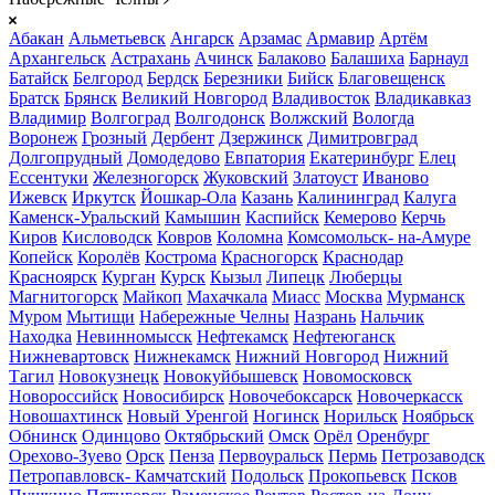
Абакан
Альметьевск
Ангарск
Арзамас
Армавир
Артём
Архангельск
Астрахань
Ачинск
Балаково
Балашиха
Барнаул
Батайск
Белгород
Бердск
Березники
Бийск
Благовещенск
Братск
Брянск
Великий Новгород
Владивосток
Владикавказ
Владимир
Волгоград
Волгодонск
Волжский
Вологда
Воронеж
Грозный
Дербент
Дзержинск
Димитровград
Долгопрудный
Домодедово
Евпатория
Екатеринбург
Елец
Ессентуки
Железногорск
Жуковский
Златоуст
Иваново
Ижевск
Иркутск
Йошкар-Ола
Казань
Калининград
Калуга
Каменск-Уральский
Камышин
Каспийск
Кемерово
Керчь
Киров
Кисловодск
Ковров
Коломна
Комсомольск- на-Амуре
Копейск
Королёв
Кострома
Красногорск
Краснодар
Красноярск
Курган
Курск
Кызыл
Липецк
Люберцы
Магнитогорск
Майкоп
Махачкала
Миасс
Москва
Мурманск
Муром
Мытищи
Набережные Челны
Назрань
Нальчик
Находка
Невинномысск
Нефтекамск
Нефтеюганск
Нижневартовск
Нижнекамск
Нижний Новгород
Нижний
Тагил
Новокузнецк
Новокуйбышевск
Новомосковск
Новороссийск
Новосибирск
Новочебоксарск
Новочеркасск
Новошахтинск
Новый Уренгой
Ногинск
Норильск
Ноябрьск
Обнинск
Одинцово
Октябрьский
Омск
Орёл
Оренбург
Орехово-Зуево
Орск
Пенза
Первоуральск
Пермь
Петрозаводск
Петропавловск- Камчатский
Подольск
Прокопьевск
Псков