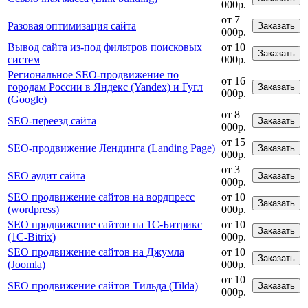
000р.
от 7
Разовая оптимизация сайта
Заказать
000р.
Вывод сайта из-под фильтров поисковых
от 10
Заказать
систем
000р.
Региональное SEO-продвижение по
от 16
городам России в Яндекс (Yandex) и Гугл
Заказать
000р.
(Google)
от 8
SEO-переезд сайта
Заказать
000р.
от 15
SEO-продвижение Лендинга (Landing Page)
Заказать
000р.
от 3
SEO аудит сайта
Заказать
000р.
SEO продвижение сайтов на вордпресс
от 10
Заказать
(wordpress)
000р.
SEO продвижение сайтов на 1С-Битрикс
от 10
Заказать
(1C-Bitrix)
000р.
SEO продвижение сайтов на Джумла
от 10
Заказать
(Joomla)
000р.
от 10
SEO продвижение сайтов Тильда (Tilda)
Заказать
000р.