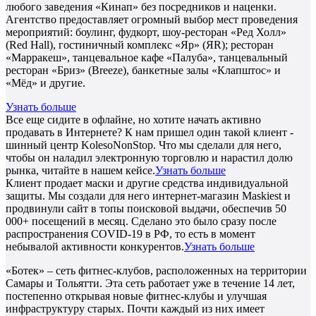
любого заведения «Кинап» без посредников и наценки.
Агентство предоставляет огромный выбор мест проведения
мероприятий: боулинг, фудкорт, шоу-ресторан «Ред Холл»
(Red Hall), гостиничный комплекс «Яр» (ЯR); ресторан
«Марракеш», танцевальное кафе «Палуба», танцевальный
ресторан «Бриз» (Breeze), банкетные залы «Клапштос» и
«Мёд» и другие.
Узнать больше
Все еще сидите в офлайне, но хотите начать активно
продавать в Интернете? К нам пришел один такой клиент -
шинный центр KolesoNonStop. Что мы сделали для него,
чтобы он наладил электронную торговлю и нарастил долю
рынка, читайте в нашем кейсе.
Узнать больше
Клиент продает маски и другие средства индивидуальной
защиты. Мы создали для него интернет-магазин Maskiest и
продвинули сайт в топы поисковой выдачи, обеспечив 50
000+ посещений в месяц. Сделано это было сразу после
распространения COVID-19 в РФ, то есть в момент
небывалой активности конкурентов.
Узнать больше
«Ботек» – сеть фитнес-клубов, расположенных на территории
Самары и Тольятти. Эта сеть работает уже в течение 14 лет,
постепенно открывая новые фитнес-клубы и улучшая
инфраструктуру старых. Почти каждый из них имеет