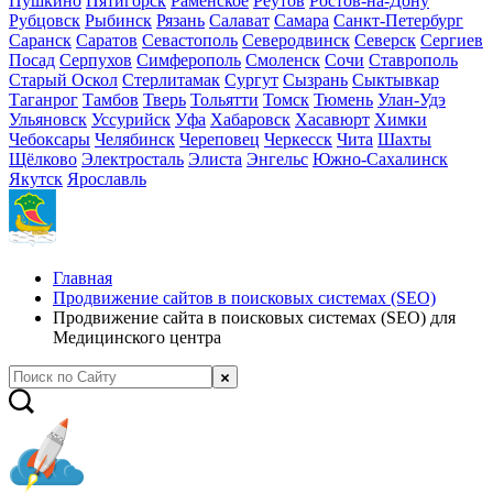
Пушкино
Пятигорск
Раменское
Реутов
Ростов-на-Дону
Рубцовск
Рыбинск
Рязань
Салават
Самара
Санкт-Петербург
Саранск
Саратов
Севастополь
Северодвинск
Северск
Сергиев
Посад
Серпухов
Симферополь
Смоленск
Сочи
Ставрополь
Старый Оскол
Стерлитамак
Сургут
Сызрань
Сыктывкар
Таганрог
Тамбов
Тверь
Тольятти
Томск
Тюмень
Улан-Удэ
Ульяновск
Уссурийск
Уфа
Хабаровск
Хасавюрт
Химки
Чебоксары
Челябинск
Череповец
Черкесск
Чита
Шахты
Щёлково
Электросталь
Элиста
Энгельс
Южно-Сахалинск
Якутск
Ярославль
Главная
Продвижение сайтов в поисковых системах (SEO)
Продвижение сайта в поисковых системах (SEO) для
Медицинского центра