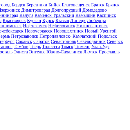
город
Бердск
Березники
Бийск
Благовещенск
Братск
Брянск
Дзержинск
Димитровград
Долгопрудный
Домодедово
ининград
Калуга
Каменск-Уральский
Камышин
Каспийск
р
Красноярск
Курган
Курск
Кызыл
Липецк
Люберцы
инномысск
Нефтекамск
Нефтеюганск
Нижневартовск
очебоксарск
Новочеркасск
Новошахтинск
Новый Уренгой
ермь
Петрозаводск
Петропавловск- Камчатский
Подольск
тербург
Саранск
Саратов
Севастополь
Северодвинск
Северск
ганрог
Тамбов
Тверь
Тольятти
Томск
Тюмень
Улан-Удэ
осталь
Элиста
Энгельс
Южно-Сахалинск
Якутск
Ярославль