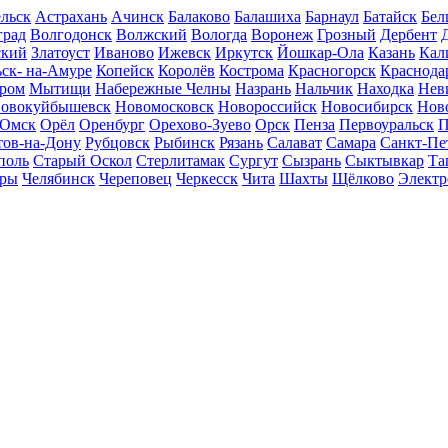
льск
Астрахань
Ачинск
Балаково
Балашиха
Барнаул
Батайск
Бел
град
Волгодонск
Волжский
Вологда
Воронеж
Грозный
Дербент
ский
Златоуст
Иваново
Ижевск
Иркутск
Йошкар-Ола
Казань
Кал
ск- на-Амуре
Копейск
Королёв
Кострома
Красногорск
Краснода
ром
Мытищи
Набережные Челны
Назрань
Нальчик
Находка
Нев
овокуйбышевск
Новомосковск
Новороссийск
Новосибирск
Нов
Омск
Орёл
Оренбург
Орехово-Зуево
Орск
Пенза
Первоуральск
П
тов-на-Дону
Рубцовск
Рыбинск
Рязань
Салават
Самара
Санкт-Пе
поль
Старый Оскол
Стерлитамак
Сургут
Сызрань
Сыктывкар
Та
ары
Челябинск
Череповец
Черкесск
Чита
Шахты
Щёлково
Электр