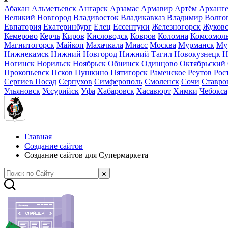
Абакан
Альметьевск
Ангарск
Арзамас
Армавир
Артём
Арханге
Великий Новгород
Владивосток
Владикавказ
Владимир
Волго
Евпатория
Екатеринбург
Елец
Ессентуки
Железногорск
Жуков
Кемерово
Керчь
Киров
Кисловодск
Ковров
Коломна
Комсомоль
Магнитогорск
Майкоп
Махачкала
Миасс
Москва
Мурманск
Му
Нижнекамск
Нижний Новгород
Нижний Тагил
Новокузнецк
Н
Ногинск
Норильск
Ноябрьск
Обнинск
Одинцово
Октябрьский
Прокопьевск
Псков
Пушкино
Пятигорск
Раменское
Реутов
Рос
Сергиев Посад
Серпухов
Симферополь
Смоленск
Сочи
Ставро
Ульяновск
Уссурийск
Уфа
Хабаровск
Хасавюрт
Химки
Чебокс
Главная
Создание сайтов
Создание сайтов для Супермаркета