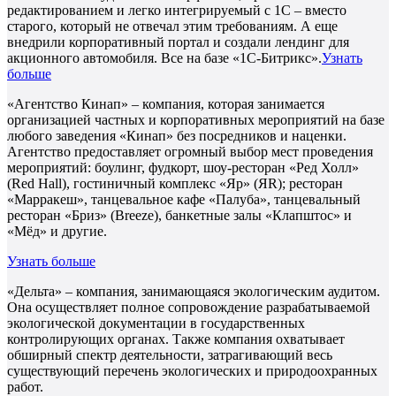
редактированием и легко интегрируемый с 1С – вместо
старого, который не отвечал этим требованиям. А еще
внедрили корпоративный портал и создали лендинг для
акционного автомобиля. Все на базе «1С-Битрикс».
Узнать
больше
«Агентство Кинап» – компания, которая занимается
организацией частных и корпоративных мероприятий на базе
любого заведения «Кинап» без посредников и наценки.
Агентство предоставляет огромный выбор мест проведения
мероприятий: боулинг, фудкорт, шоу-ресторан «Ред Холл»
(Red Hall), гостиничный комплекс «Яр» (ЯR); ресторан
«Марракеш», танцевальное кафе «Палуба», танцевальный
ресторан «Бриз» (Breeze), банкетные залы «Клапштос» и
«Мёд» и другие.
Узнать больше
«Дельта» – компания, занимающаяся экологическим аудитом.
Она осуществляет полное сопровождение разрабатываемой
экологической документации в государственных
контролирующих органах. Также компания охватывает
обширный спектр деятельности, затрагивающий весь
существующий перечень экологических и природоохранных
работ.