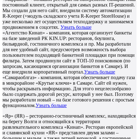
постоянный клиент, открытый для самых разных IT-решений.
Мы создали для него сайт, внедрили систему автоматизации
R-Keeper (+модуль складского учета R-Keeper StoreHouse) и
уже несколько лет осуществляем техподдержку и занимаемся
продвижением в соцсетях.
Узнать больше
«Агентство Кинап» - компания, которая организует банкеты
на базе заведений РК KIN.UP: ресторанов, боулинга,
бильярдной, гостиничного комплекса и пр. Мы разработали
для нее удобный сайт, предусмотрев возможность выбора
пользователем подходящей банкетной площадки при помощи
фильтра. Затем продвинули сайт в ТОП-10 поисковиков (по
запросам, касающимся организации банкетов в Самаре). И
еще внедрили корпоративный портал.
Узнать больше
«Самараоблгаз» - компания, которая обеспечивает подачу газа
в микрорайоне «Крутые ключи» в Самаре. Сайт ей нужен,
чтобы раскрывать информацию. Для этого нецелесообразно
было содержать дорогой ресурс, который у нее был. Поэтому
мы разработали новый – на базе готового решения с простым
функционалом.
Узнать больше
«Яр» (ЯR) – ресторанно-гостиничный комплекс, находящийся
на берегу Волги и относящийся к территории
развлекательного комплекса «Кинап». Ресторан европейской
и славянской кухни «ЯR» представлен двумя залами –
большим и малым, а также летней верандой, а гостиничные