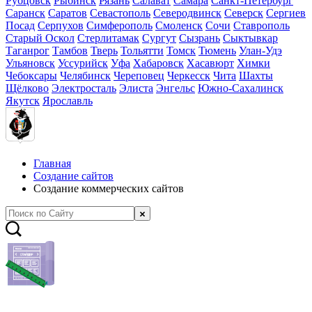
Рубцовск
Рыбинск
Рязань
Салават
Самара
Санкт-Петербург
Саранск
Саратов
Севастополь
Северодвинск
Северск
Сергиев
Посад
Серпухов
Симферополь
Смоленск
Сочи
Ставрополь
Старый Оскол
Стерлитамак
Сургут
Сызрань
Сыктывкар
Таганрог
Тамбов
Тверь
Тольятти
Томск
Тюмень
Улан-Удэ
Ульяновск
Уссурийск
Уфа
Хабаровск
Хасавюрт
Химки
Чебоксары
Челябинск
Череповец
Черкесск
Чита
Шахты
Щёлково
Электросталь
Элиста
Энгельс
Южно-Сахалинск
Якутск
Ярославль
Главная
Создание сайтов
Создание коммерческих сайтов