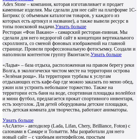
Adex Stone – компания, которая изготавливает и продает
каменные изделия. Мы сделали для нее сайт на платформе 1С-
Битрикс (с объемным каталогом товаров, у каждого из
которых есть артикул и название), а также вывели ресурс в
топы поисковой выдачи.
Узнать больше
Ресторан «Фон Вакано» - самарский ресторан-пивная. Мы
сделали для него недорогой сайт в концепции вертикального
скроллинга, со сменой фоновых изображений на главной
странице. Провели профессиональную фотосъемку. Создали и
наполнили контентом группу Вконтакте.
Узнать больше
«Ладья» – база отдыха, расположенная на правом берегу реки
Волга, в экологически чистом месте на территории острова
«Зелёная роща». На территории турбазы к услугам
отдыхающих есть кафе-бар где можно заказать по меню обед,
ужин или устроить небольшое торжество. Также на
территории есть баня на воде, спортивная площадка волейбол
и мини футбол, предлагается прокат спортивного инвентаря,
есть зооуголок. Для детей оборудованы детские площадки,
есть детская комната для творчества, работают аниматоры.
Узнать больше
«АсАвто» - автодилер (Lada, Lifan, Chery, Brilliance, Foton) с
салонами в Самаре и Тольятти. Мы разработали для него
новый сайт – с удобным интерфейсом, простым