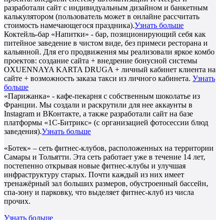
разработали сайт с индивидуальным дизайном и банкетным
калькулятором (пользователь может в онлайне рассчитать
стоимость намечающегося праздника).
Узнать больше
Коктейль-бар «Напитки» - бар, позиционирующий себя как
питейное заведение в чистом виде, без примеси ресторана и
кальянной. Для его продвижения мы реализовали яркое комбо
проектов: создание сайта + внедрение бонусной системы
OXUENNAYA KARTA DRUGA + личный кабинет клиента на
сайте + возможность заказа такси из личного кабинета.
Узнать
больше
«Парижанка» - кафе-пекарня с собственным шоколатье из
Франции. Мы создали и раскрутили для нее аккаунты в
Instagram и ВКонтакте, а также разработали сайт на базе
платформы «1С-Битрикс» (с организацией фотосессии блюд
заведения).
Узнать больше
«Ботек» – сеть фитнес-клубов, расположенных на территории
Самары и Тольятти. Эта сеть работает уже в течение 14 лет,
постепенно открывая новые фитнес-клубы и улучшая
инфраструктуру старых. Почти каждый из них имеет
тренажёрный зал больших размеров, обустроенный бассейн,
спа-зону и парковку, что выделяет фитнес-клуб из числа
прочих.
Узнать больше