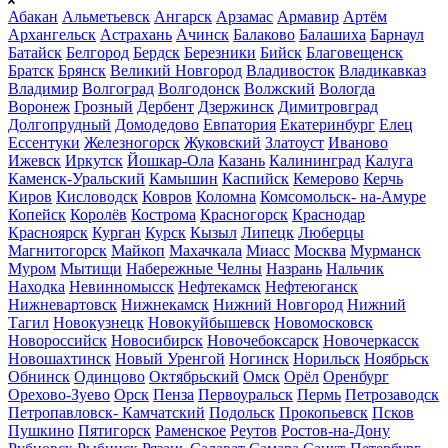
Абакан
Альметьевск
Ангарск
Арзамас
Армавир
Артём
Архангельск
Астрахань
Ачинск
Балаково
Балашиха
Барнаул
Батайск
Белгород
Бердск
Березники
Бийск
Благовещенск
Братск
Брянск
Великий Новгород
Владивосток
Владикавказ
Владимир
Волгоград
Волгодонск
Волжский
Вологда
Воронеж
Грозный
Дербент
Дзержинск
Димитровград
Долгопрудный
Домодедово
Евпатория
Екатеринбург
Елец
Ессентуки
Железногорск
Жуковский
Златоуст
Иваново
Ижевск
Иркутск
Йошкар-Ола
Казань
Калининград
Калуга
Каменск-Уральский
Камышин
Каспийск
Кемерово
Керчь
Киров
Кисловодск
Ковров
Коломна
Комсомольск- на-Амуре
Копейск
Королёв
Кострома
Красногорск
Краснодар
Красноярск
Курган
Курск
Кызыл
Липецк
Люберцы
Магнитогорск
Майкоп
Махачкала
Миасс
Москва
Мурманск
Муром
Мытищи
Набережные Челны
Назрань
Нальчик
Находка
Невинномысск
Нефтекамск
Нефтеюганск
Нижневартовск
Нижнекамск
Нижний Новгород
Нижний
Тагил
Новокузнецк
Новокуйбышевск
Новомосковск
Новороссийск
Новосибирск
Новочебоксарск
Новочеркасск
Новошахтинск
Новый Уренгой
Ногинск
Норильск
Ноябрьск
Обнинск
Одинцово
Октябрьский
Омск
Орёл
Оренбург
Орехово-Зуево
Орск
Пенза
Первоуральск
Пермь
Петрозаводск
Петропавловск- Камчатский
Подольск
Прокопьевск
Псков
Пушкино
Пятигорск
Раменское
Реутов
Ростов-на-Дону