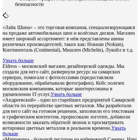
безопасности
«Лайк Шина» – это торговая компания, специализирующаяся
на продаже автомобильных шин и колёсных дисков. Магазин
имеет широкий ассортимент: в нём представлены шины
различных производителей, таких как: Нокиан (Nokian),
Континенталь (Continental), Мишлен (Michelin), Лукойл и т.д.
Узнать больше
Eldress – московский магазин дизайнерской одежды. Мы
создали для него сайт, развернули ресурс на самарских
серверах, помогали с фотосессиями (предоставляли
оборудование, обрабатывали фотографии). Кейс полезен
московским компаниям, которые заинтересованы в
удешевлении IT-услуг.
Узнать больше
«Андреевский» - одно из старейших предприятий Самарской
области по переработке цветных металлов. Мы разработали
для него сайт на готовом решении, заполнили его текстовым
и графическим контентом, прорисовали логотип, добавили
возможности заказать обратной звонок и просматривать
котировки цветных металлов в реальном времени.
Узнать
больше
«Марракеш» - большой ресторан на набережной Самары. Наш