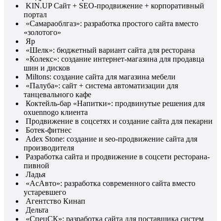
KIN.UP Сайт + SEO-продвижение + корпоративный
портал
«Самараоблгаз»: разработка простого сайта вместо
«золотого»
Яр
«Шелк»: бюджетный вариант сайта для ресторана
«Колекс»: создание интернет-магазина для продавца
шин и дисков
Miltons: создание сайта для магазина мебели
«Палуба»: сайт + система автоматизации для
танцевального кафе
Коктейль-бар «Напитки»: продвинутые решения для
oxuennogo клиента
Продвижение в соцсетях и создание сайта для пекарни
Ботек-фитнес
Adex Stone: создание и seo-продвижение сайта для
производителя
Разработка сайта и продвижение в соцсети ресторана-
пивной
Ладья
«АсАвто»: разработка современного сайта вместо
устаревшего
Агентство Кинап
Дельта
«СпецСК»: разработка сайта для поставщика систем