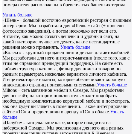
номера отеля расположены в бревенчатых башенках терема.
Узнать больше
«Шелк» - большой восточно-европейский ресторан с пышным
интерьером. Мы разработали для «Шелка» сайт (+ провели
фотосессию заведения), а потом несколько лет вели его.
Читайте, как можно создать дешевый и удобный сайт, на
какой платформе лучше это делать, какие нестандартные
решения можно применять.
Узнать больше
«Колекс» - крупный продавец шин и дисков для автомобилей.
Мы разработали для него интернет-магазин (после того, как с
этим не справился предыдущий подрядчик). На сайте есть
гибкая структура каталога, фильтр для поиска товаров по
разным параметрам, несколько вариантов личного кабинета.
И еще некоторые нюансы, которые обеспечивают хорошую
индексацию страниц поисковыми системами.
Узнать больше
Miltons – сеть магазинов мебели в Самаре. Мы разработали
для нее сайт, на котором пользователь может подобрать
необходимую комплектацию корпусной мебели и посмотреть,
как она будет выглядеть в помещении. Также интегрировали
сайт с «1С» и предоставили в аренду «1С» в облаке.
Узнать
больше
«Палуба» - танцевальное кафе, которое находится на
набережной Самары. Мы реализовали для него два разных
проекта: внедрили систему автоматизации R-Keeper и