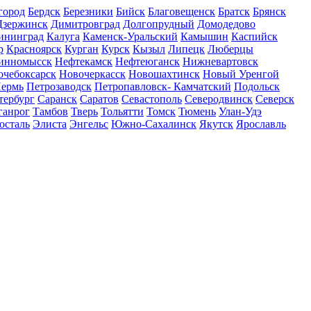
город
Бердск
Березники
Бийск
Благовещенск
Братск
Брянск
Дзержинск
Димитровград
Долгопрудный
Домодедово
ининград
Калуга
Каменск-Уральский
Камышин
Каспийск
р
Красноярск
Курган
Курск
Кызыл
Липецк
Люберцы
инномысск
Нефтекамск
Нефтеюганск
Нижневартовск
очебоксарск
Новочеркасск
Новошахтинск
Новый Уренгой
ермь
Петрозаводск
Петропавловск- Камчатский
Подольск
тербург
Саранск
Саратов
Севастополь
Северодвинск
Северск
ганрог
Тамбов
Тверь
Тольятти
Томск
Тюмень
Улан-Удэ
осталь
Элиста
Энгельс
Южно-Сахалинск
Якутск
Ярославль