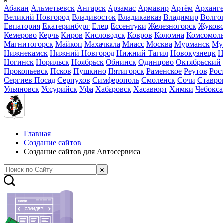
Абакан
Альметьевск
Ангарск
Арзамас
Армавир
Артём
Арханге
Великий Новгород
Владивосток
Владикавказ
Владимир
Волго
Евпатория
Екатеринбург
Елец
Ессентуки
Железногорск
Жуков
Кемерово
Керчь
Киров
Кисловодск
Ковров
Коломна
Комсомоль
Магнитогорск
Майкоп
Махачкала
Миасс
Москва
Мурманск
Му
Нижнекамск
Нижний Новгород
Нижний Тагил
Новокузнецк
Н
Ногинск
Норильск
Ноябрьск
Обнинск
Одинцово
Октябрьский
Прокопьевск
Псков
Пушкино
Пятигорск
Раменское
Реутов
Рос
Сергиев Посад
Серпухов
Симферополь
Смоленск
Сочи
Ставро
Ульяновск
Уссурийск
Уфа
Хабаровск
Хасавюрт
Химки
Чебокс
Главная
Создание сайтов
Создание сайтов для Автосервиса