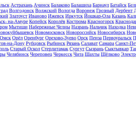
льск
Астрахань
Ачинск
Балаково
Балашиха
Барнаул
Батайск
Бел
град
Волгодонск
Волжский
Вологда
Воронеж
Грозный
Дербент
ский
Златоуст
Иваново
Ижевск
Иркутск
Йошкар-Ола
Казань
Кал
ск- на-Амуре
Копейск
Королёв
Кострома
Красногорск
Краснода
ром
Мытищи
Набережные Челны
Назрань
Нальчик
Находка
Нев
овокуйбышевск
Новомосковск
Новороссийск
Новосибирск
Нов
Омск
Орёл
Оренбург
Орехово-Зуево
Орск
Пенза
Первоуральск
П
тов-на-Дону
Рубцовск
Рыбинск
Рязань
Салават
Самара
Санкт-Пе
поль
Старый Оскол
Стерлитамак
Сургут
Сызрань
Сыктывкар
Та
ары
Челябинск
Череповец
Черкесск
Чита
Шахты
Щёлково
Электр