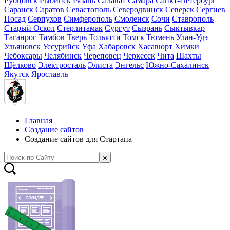
Рубцовск
Рыбинск
Рязань
Салават
Самара
Санкт-Петербург
Саранск
Саратов
Севастополь
Северодвинск
Северск
Сергиев
Посад
Серпухов
Симферополь
Смоленск
Сочи
Ставрополь
Старый Оскол
Стерлитамак
Сургут
Сызрань
Сыктывкар
Таганрог
Тамбов
Тверь
Тольятти
Томск
Тюмень
Улан-Удэ
Ульяновск
Уссурийск
Уфа
Хабаровск
Хасавюрт
Химки
Чебоксары
Челябинск
Череповец
Черкесск
Чита
Шахты
Щёлково
Электросталь
Элиста
Энгельс
Южно-Сахалинск
Якутск
Ярославль
Главная
Создание сайтов
Создание сайтов для Стартапа