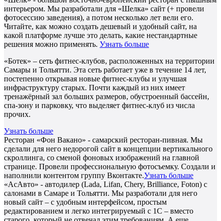
интерьером. Мы разработали для «Шелка» сайт (+ провели
фотосессию заведения), а потом несколько лет вели его.
Читайте, как можно создать дешевый и удобный сайт, на
какой платформе лучше это делать, какие нестандартные
решения можно применять.
Узнать больше
«Ботек» – сеть фитнес-клубов, расположенных на территории
Самары и Тольятти. Эта сеть работает уже в течение 14 лет,
постепенно открывая новые фитнес-клубы и улучшая
инфраструктуру старых. Почти каждый из них имеет
тренажёрный зал больших размеров, обустроенный бассейн,
спа-зону и парковку, что выделяет фитнес-клуб из числа
прочих.
Узнать больше
Ресторан «Фон Вакано» - самарский ресторан-пивная. Мы
сделали для него недорогой сайт в концепции вертикального
скроллинга, со сменой фоновых изображений на главной
странице. Провели профессиональную фотосъемку. Создали и
наполнили контентом группу Вконтакте.
Узнать больше
«АсАвто» - автодилер (Lada, Lifan, Chery, Brilliance, Foton) с
салонами в Самаре и Тольятти. Мы разработали для него
новый сайт – с удобным интерфейсом, простым
редактированием и легко интегрируемый с 1С – вместо
старого, который не отвечал этим требованиям. А еще