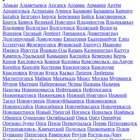
Абакан
Альметьевск
Ангарск
Арзамас
Армавир
Артём
Архангельск
Астрахань
Ачинск
Балаково
Балашиха
Барнаул
Батайск
Белгород
Бердск
Березники
Бийск
Благовещенск
Братск
Брянск
Великий Новгород
Владивосток
Владикавказ
Владимир
Волгоград
Волгодонск
Волжский
Вологда
Воронеж
Грозный
Дербент
Дзержинск
Димитровград
Долгопрудный
Домодедово
Евпатория
Екатеринбург
Елец
Ессентуки
Железногорск
Жуковский
Златоуст
Иваново
Ижевск
Иркутск
Йошкар-Ола
Казань
Калининград
Калуга
Каменск-Уральский
Камышин
Каспийск
Кемерово
Керчь
Киров
Кисловодск
Ковров
Коломна
Комсомольск- на-Амуре
Копейск
Королёв
Кострома
Красногорск
Краснодар
Красноярск
Курган
Курск
Кызыл
Липецк
Люберцы
Магнитогорск
Майкоп
Махачкала
Миасс
Москва
Мурманск
Муром
Мытищи
Набережные Челны
Назрань
Нальчик
Находка
Невинномысск
Нефтекамск
Нефтеюганск
Нижневартовск
Нижнекамск
Нижний Новгород
Нижний
Тагил
Новокузнецк
Новокуйбышевск
Новомосковск
Новороссийск
Новосибирск
Новочебоксарск
Новочеркасск
Новошахтинск
Новый Уренгой
Ногинск
Норильск
Ноябрьск
Обнинск
Одинцово
Октябрьский
Омск
Орёл
Оренбург
Орехово-Зуево
Орск
Пенза
Первоуральск
Пермь
Петрозаводск
Петропавловск- Камчатский
Подольск
Прокопьевск
Псков
Пушкино
Пятигорск
Раменское
Реутов
Ростов-на-Дону