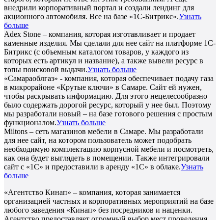
внедрили корпоративный портал и создали лендинг для
акционного автомобиля. Все на базе «1С-Битрикс».
Узнать
больше
Adex Stone – компания, которая изготавливает и продает
каменные изделия. Мы сделали для нее сайт на платформе 1С-
Битрикс (с объемным каталогом товаров, у каждого из
которых есть артикул и название), а также вывели ресурс в
топы поисковой выдачи.
Узнать больше
«Самараоблгаз» - компания, которая обеспечивает подачу газа
в микрорайоне «Крутые ключи» в Самаре. Сайт ей нужен,
чтобы раскрывать информацию. Для этого нецелесообразно
было содержать дорогой ресурс, который у нее был. Поэтому
мы разработали новый – на базе готового решения с простым
функционалом.
Узнать больше
Miltons – сеть магазинов мебели в Самаре. Мы разработали
для нее сайт, на котором пользователь может подобрать
необходимую комплектацию корпусной мебели и посмотреть,
как она будет выглядеть в помещении. Также интегрировали
сайт с «1С» и предоставили в аренду «1С» в облаке.
Узнать
больше
«Агентство Кинап» – компания, которая занимается
организацией частных и корпоративных мероприятий на базе
любого заведения «Кинап» без посредников и наценки.
Агентство предоставляет огромный выбор мест проведения