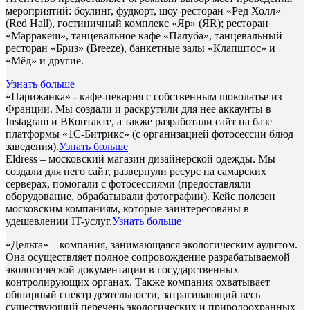
мероприятий: боулинг, фудкорт, шоу-ресторан «Ред Холл»
(Red Hall), гостиничный комплекс «Яр» (ЯR); ресторан
«Марракеш», танцевальное кафе «Палуба», танцевальный
ресторан «Бриз» (Breeze), банкетные залы «Клапштос» и
«Мёд» и другие.
Узнать больше
«Парижанка» - кафе-пекарня с собственным шоколатье из
Франции. Мы создали и раскрутили для нее аккаунты в
Instagram и ВКонтакте, а также разработали сайт на базе
платформы «1С-Битрикс» (с организацией фотосессии блюд
заведения).
Узнать больше
Eldress – московский магазин дизайнерской одежды. Мы
создали для него сайт, развернули ресурс на самарских
серверах, помогали с фотосессиями (предоставляли
оборудование, обрабатывали фотографии). Кейс полезен
московским компаниям, которые заинтересованы в
удешевлении IT-услуг.
Узнать больше
«Дельта» – компания, занимающаяся экологическим аудитом.
Она осуществляет полное сопровождение разрабатываемой
экологической документации в государственных
контролирующих органах. Также компания охватывает
обширный спектр деятельности, затрагивающий весь
существующий перечень экологических и природоохранных