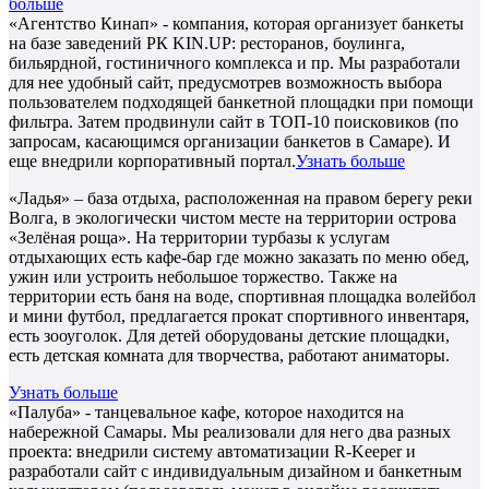
больше
«Агентство Кинап» - компания, которая организует банкеты
на базе заведений РК KIN.UP: ресторанов, боулинга,
бильярдной, гостиничного комплекса и пр. Мы разработали
для нее удобный сайт, предусмотрев возможность выбора
пользователем подходящей банкетной площадки при помощи
фильтра. Затем продвинули сайт в ТОП-10 поисковиков (по
запросам, касающимся организации банкетов в Самаре). И
еще внедрили корпоративный портал.
Узнать больше
«Ладья» – база отдыха, расположенная на правом берегу реки
Волга, в экологически чистом месте на территории острова
«Зелёная роща». На территории турбазы к услугам
отдыхающих есть кафе-бар где можно заказать по меню обед,
ужин или устроить небольшое торжество. Также на
территории есть баня на воде, спортивная площадка волейбол
и мини футбол, предлагается прокат спортивного инвентаря,
есть зооуголок. Для детей оборудованы детские площадки,
есть детская комната для творчества, работают аниматоры.
Узнать больше
«Палуба» - танцевальное кафе, которое находится на
набережной Самары. Мы реализовали для него два разных
проекта: внедрили систему автоматизации R-Keeper и
разработали сайт с индивидуальным дизайном и банкетным