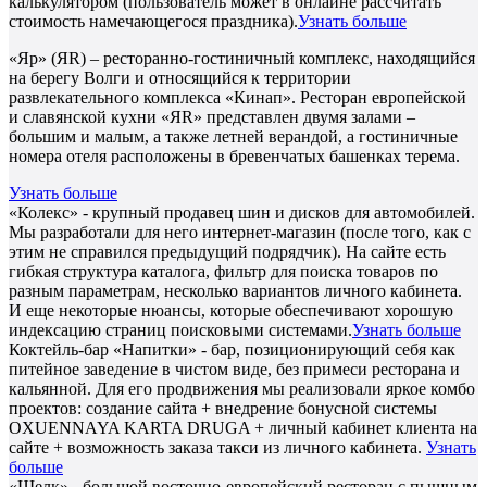
калькулятором (пользователь может в онлайне рассчитать
стоимость намечающегося праздника).
Узнать больше
«Яр» (ЯR) – ресторанно-гостиничный комплекс, находящийся
на берегу Волги и относящийся к территории
развлекательного комплекса «Кинап». Ресторан европейской
и славянской кухни «ЯR» представлен двумя залами –
большим и малым, а также летней верандой, а гостиничные
номера отеля расположены в бревенчатых башенках терема.
Узнать больше
«Колекс» - крупный продавец шин и дисков для автомобилей.
Мы разработали для него интернет-магазин (после того, как с
этим не справился предыдущий подрядчик). На сайте есть
гибкая структура каталога, фильтр для поиска товаров по
разным параметрам, несколько вариантов личного кабинета.
И еще некоторые нюансы, которые обеспечивают хорошую
индексацию страниц поисковыми системами.
Узнать больше
Коктейль-бар «Напитки» - бар, позиционирующий себя как
питейное заведение в чистом виде, без примеси ресторана и
кальянной. Для его продвижения мы реализовали яркое комбо
проектов: создание сайта + внедрение бонусной системы
OXUENNAYA KARTA DRUGA + личный кабинет клиента на
сайте + возможность заказа такси из личного кабинета.
Узнать
больше
«Шелк» - большой восточно-европейский ресторан с пышным