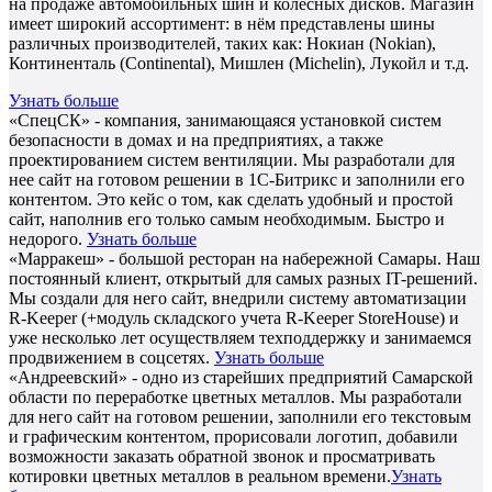
на продаже автомобильных шин и колёсных дисков. Магазин
имеет широкий ассортимент: в нём представлены шины
различных производителей, таких как: Нокиан (Nokian),
Континенталь (Continental), Мишлен (Michelin), Лукойл и т.д.
Узнать больше
«СпецСК» - компания, занимающаяся установкой систем
безопасности в домах и на предприятиях, а также
проектированием систем вентиляции. Мы разработали для
нее сайт на готовом решении в 1С-Битрикс и заполнили его
контентом. Это кейс о том, как сделать удобный и простой
сайт, наполнив его только самым необходимым. Быстро и
недорого.
Узнать больше
«Марракеш» - большой ресторан на набережной Самары. Наш
постоянный клиент, открытый для самых разных IT-решений.
Мы создали для него сайт, внедрили систему автоматизации
R-Keeper (+модуль складского учета R-Keeper StoreHouse) и
уже несколько лет осуществляем техподдержку и занимаемся
продвижением в соцсетях.
Узнать больше
«Андреевский» - одно из старейших предприятий Самарской
области по переработке цветных металлов. Мы разработали
для него сайт на готовом решении, заполнили его текстовым
и графическим контентом, прорисовали логотип, добавили
возможности заказать обратной звонок и просматривать
котировки цветных металлов в реальном времени.
Узнать