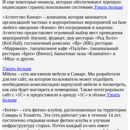
И еще некоторые нюансы, которые обеспечивают хорошую
индексацию страниц поисковыми системами.
Узнать больше
«Агентство Кинап» – компания, которая занимается
организацией частных и корпоративных мероприятий на базе
любого заведения «Кинап» без посредников и наценки.
Агентство предоставляет огромный выбор мест проведения
мероприятий: боулинг, фудкорт, шоу-ресторан «Ред Холл»
(Red Hall), гостиничный комплекс «Яр» (ЯR); ресторан
«Марракеш», танцевальное кафе «Палуба», танцевальный
ресторан «Бриз» (Breeze), банкетные залы «Клапштос» и
«Мёд» и другие.
Узнать больше
Miltons – сеть магазинов мебели в Самаре. Мы разработали
для нее сайт, на котором пользователь может подобрать
необходимую комплектацию корпусной мебели и посмотреть,
как она будет выглядеть в помещении. Также интегрировали
сайт с «1С» и предоставили в аренду «1С» в облаке.
Узнать
больше
«Ботек» – сеть фитнес-клубов, расположенных на территории
Самары и Тольятти. Эта сеть работает уже в течение 14 лет,
постепенно открывая новые фитнес-клубы и улучшая
инфраструктуру старых. Почти каждый из них имеет