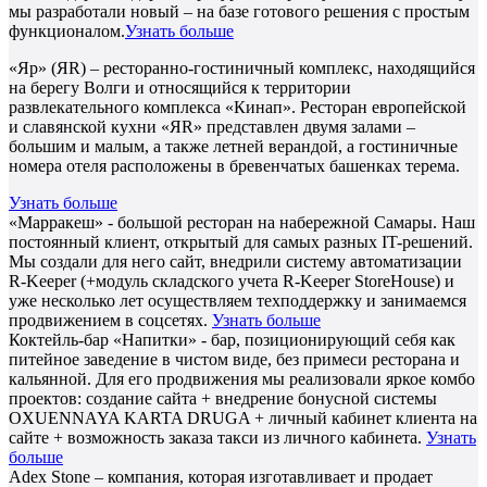
мы разработали новый – на базе готового решения с простым
функционалом.
Узнать больше
«Яр» (ЯR) – ресторанно-гостиничный комплекс, находящийся
на берегу Волги и относящийся к территории
развлекательного комплекса «Кинап». Ресторан европейской
и славянской кухни «ЯR» представлен двумя залами –
большим и малым, а также летней верандой, а гостиничные
номера отеля расположены в бревенчатых башенках терема.
Узнать больше
«Марракеш» - большой ресторан на набережной Самары. Наш
постоянный клиент, открытый для самых разных IT-решений.
Мы создали для него сайт, внедрили систему автоматизации
R-Keeper (+модуль складского учета R-Keeper StoreHouse) и
уже несколько лет осуществляем техподдержку и занимаемся
продвижением в соцсетях.
Узнать больше
Коктейль-бар «Напитки» - бар, позиционирующий себя как
питейное заведение в чистом виде, без примеси ресторана и
кальянной. Для его продвижения мы реализовали яркое комбо
проектов: создание сайта + внедрение бонусной системы
OXUENNAYA KARTA DRUGA + личный кабинет клиента на
сайте + возможность заказа такси из личного кабинета.
Узнать
больше
Adex Stone – компания, которая изготавливает и продает