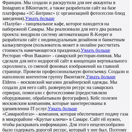
Франции. Мы создали и раскрутили для нее аккаунты в
Instagram и ВКонтакте, а также разработали сайт на базе
платформы «1С-Битрикс» (с организацией фотосессии блюд
заведения).
Узнать больше
«Палуба» - танцевальное кафе, которое находится на
набережной Самары. Мы реализовали для него два разных
проекта: внедрили систему автоматизации R-Keeper и
разработали сайт с индивидуальным дизайном и банкетным
калькулятором (пользователь может в онлайне рассчитать
стоимость намечающегося праздника).
Узнать больше
Ресторан «Фон Вакано» - самарский ресторан-пивная. Мы
сделали для него недорогой сайт в концепции вертикального
скроллинга, со сменой фоновых изображений на главной
странице. Провели профессиональную фотосъемку. Создали и
наполнили контентом группу Вконтакте.
Узнать больше
Eldress – московский магазин дизайнерской одежды. Мы
создали для него сайт, развернули ресурс на самарских
серверах, помогали с фотосессиями (предоставляли
оборудование, обрабатывали фотографии). Кейс полезен
московским компаниям, которые заинтересованы в
удешевлении IT-услуг.
Узнать больше
«Самараоблгаз» - компания, которая обеспечивает подачу газа
в микрорайоне «Крутые ключи» в Самаре. Сайт ей нужен,
чтобы раскрывать информацию. Для этого нецелесообразно
было содержать дорогой ресурс, который у нее был. Поэтому