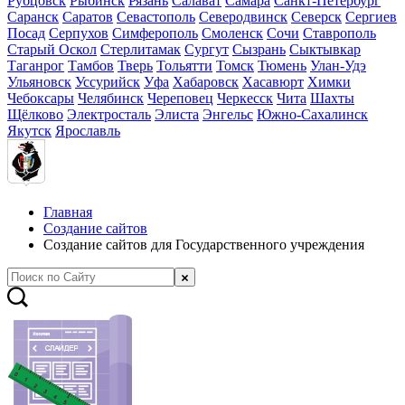
Рубцовск
Рыбинск
Рязань
Салават
Самара
Санкт-Петербург
Саранск
Саратов
Севастополь
Северодвинск
Северск
Сергиев
Посад
Серпухов
Симферополь
Смоленск
Сочи
Ставрополь
Старый Оскол
Стерлитамак
Сургут
Сызрань
Сыктывкар
Таганрог
Тамбов
Тверь
Тольятти
Томск
Тюмень
Улан-Удэ
Ульяновск
Уссурийск
Уфа
Хабаровск
Хасавюрт
Химки
Чебоксары
Челябинск
Череповец
Черкесск
Чита
Шахты
Щёлково
Электросталь
Элиста
Энгельс
Южно-Сахалинск
Якутск
Ярославль
Главная
Создание сайтов
Создание сайтов для Государственного учреждения