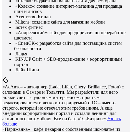
«Шелк»: бюджетный вариант сайта для ресторана
«Колекс»: создание интернет-магазина для продавца
шин и дисков
Агентство Кинап
Miltons: создание сайта для магазина мебели
Ботек-фитнес
«Андреевский»: сайт для предприятия по переработке
цветмета
«СпецСК»: разработка сайта для поставщика систем
безопасности
Ладья
KIN.UP Сайт + SEO-продвижение + корпоративный
портал
Лайк Шина
«АсАвто» - автодилер (Lada, Lifan, Chery, Brilliance, Foton) с
салонами в Самаре и Тольятти. Мы разработали для него
новый сайт – с удобным интерфейсом, простым
редактированием и легко интегрируемый с 1С – вместо
старого, который не отвечал этим требованиям. А еще
внедрили корпоративный портал и создали лендинг для
акционного автомобиля. Все на базе «1С-Битрикс».
Узнать
больше
«Парижанка» - кафе-пекарня с собственным шоколатье из