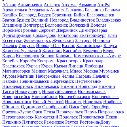
Абакан
Альметьевск
Ангарск
Арзамас
Армавир
Артём
Архангельск
Астрахань
Ачинск
Балаково
Балашиха
Барнаул
Батайск
Белгород
Бердск
Березники
Бийск
Благовещенск
Братск
Брянск
Великий Новгород
Владивосток
Владикавказ
Владимир
Волгоград
Волгодонск
Волжский
Вологда
Воронеж
Грозный
Дербент
Дзержинск
Димитровград
Долгопрудный
Домодедово
Евпатория
Екатеринбург
Елец
Ессентуки
Железногорск
Жуковский
Златоуст
Иваново
Ижевск
Иркутск
Йошкар-Ола
Казань
Калининград
Калуга
Каменск-Уральский
Камышин
Каспийск
Кемерово
Керчь
Киров
Кисловодск
Ковров
Коломна
Комсомольск- на-Амуре
Копейск
Королёв
Кострома
Красногорск
Краснодар
Красноярск
Курган
Курск
Кызыл
Липецк
Люберцы
Магнитогорск
Майкоп
Махачкала
Миасс
Москва
Мурманск
Муром
Мытищи
Набережные Челны
Назрань
Нальчик
Находка
Невинномысск
Нефтекамск
Нефтеюганск
Нижневартовск
Нижнекамск
Нижний Новгород
Нижний
Тагил
Новокузнецк
Новокуйбышевск
Новомосковск
Новороссийск
Новосибирск
Новочебоксарск
Новочеркасск
Новошахтинск
Новый Уренгой
Ногинск
Норильск
Ноябрьск
Обнинск
Одинцово
Октябрьский
Омск
Орёл
Оренбург
Орехово-Зуево
Орск
Пенза
Первоуральск
Пермь
Петрозаводск
Петропавловск- Камчатский
Подольск
Прокопьевск
Псков
Пушкино
Пятигорск
Раменское
Реутов
Ростов-на-Дону