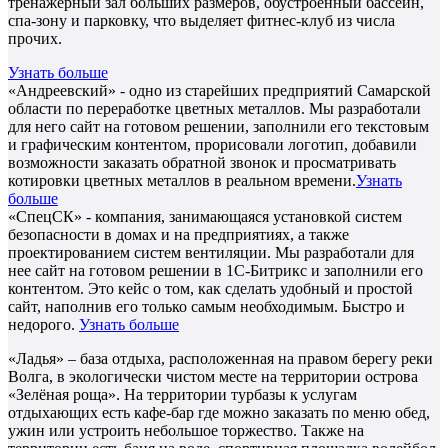
тренажёрный зал больших размеров, обустроенный бассейн,
спа-зону и парковку, что выделяет фитнес-клуб из числа
прочих.
Узнать больше
«Андреевский» - одно из старейших предприятий Самарской
области по переработке цветных металлов. Мы разработали
для него сайт на готовом решении, заполнили его текстовым
и графическим контентом, прорисовали логотип, добавили
возможности заказать обратной звонок и просматривать
котировки цветных металлов в реальном времени.
Узнать
больше
«СпецСК» - компания, занимающаяся установкой систем
безопасности в домах и на предприятиях, а также
проектированием систем вентиляции. Мы разработали для
нее сайт на готовом решении в 1С-Битрикс и заполнили его
контентом. Это кейс о том, как сделать удобный и простой
сайт, наполнив его только самым необходимым. Быстро и
недорого.
Узнать больше
«Ладья» – база отдыха, расположенная на правом берегу реки
Волга, в экологически чистом месте на территории острова
«Зелёная роща». На территории турбазы к услугам
отдыхающих есть кафе-бар где можно заказать по меню обед,
ужин или устроить небольшое торжество. Также на