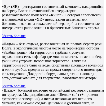
«Яр» (ЯR) – ресторанно-гостиничный комплекс, находящийся
на берегу Волги и относящийся к территории
развлекательного комплекса «Кинап». Ресторан европейской
и славянской кухни «ЯR» представлен двумя залами –
большим и малым, а также летней верандой, а гостиничные
номера отеля расположены в бревенчатых башенках терема.
Узнать больше
«Ладья» – база отдыха, расположенная на правом берегу реки
Волга, в экологически чистом месте на территории острова
«Зелёная роща». На территории турбазы к услугам
отдыхающих есть кафе-бар где можно заказать по меню обед,
ужин или устроить небольшое торжество. Также на
территории есть баня на воде, спортивная площадка волейбол
и мини футбол, предлагается прокат спортивного инвентаря,
есть зооуголок. Для детей оборудованы детские площадки,
есть детская комната для творчества, работают аниматоры.
Узнать больше
«Шелк» - большой восточно-европейский ресторан с пышным
интерьером. Мы разработали для «Шелка» сайт (+ провели
фотосессию заведения), а потом несколько лет вели его.
Читайте, как можно создать дешевый и удобный сайт, на