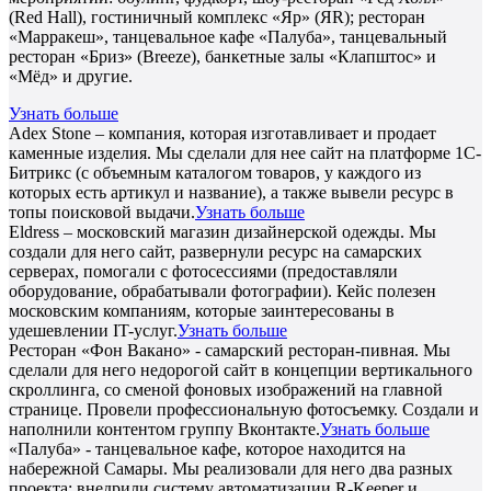
(Red Hall), гостиничный комплекс «Яр» (ЯR); ресторан
«Марракеш», танцевальное кафе «Палуба», танцевальный
ресторан «Бриз» (Breeze), банкетные залы «Клапштос» и
«Мёд» и другие.
Узнать больше
Adex Stone – компания, которая изготавливает и продает
каменные изделия. Мы сделали для нее сайт на платформе 1С-
Битрикс (с объемным каталогом товаров, у каждого из
которых есть артикул и название), а также вывели ресурс в
топы поисковой выдачи.
Узнать больше
Eldress – московский магазин дизайнерской одежды. Мы
создали для него сайт, развернули ресурс на самарских
серверах, помогали с фотосессиями (предоставляли
оборудование, обрабатывали фотографии). Кейс полезен
московским компаниям, которые заинтересованы в
удешевлении IT-услуг.
Узнать больше
Ресторан «Фон Вакано» - самарский ресторан-пивная. Мы
сделали для него недорогой сайт в концепции вертикального
скроллинга, со сменой фоновых изображений на главной
странице. Провели профессиональную фотосъемку. Создали и
наполнили контентом группу Вконтакте.
Узнать больше
«Палуба» - танцевальное кафе, которое находится на
набережной Самары. Мы реализовали для него два разных
проекта: внедрили систему автоматизации R-Keeper и