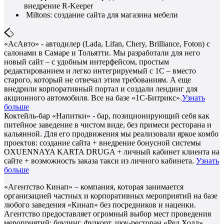
внедрение R-Keeper
Miltons: создание сайта для магазина мебели
«АсАвто» - автодилер (Lada, Lifan, Chery, Brilliance, Foton) с
салонами в Самаре и Тольятти. Мы разработали для него
новый сайт – с удобным интерфейсом, простым
редактированием и легко интегрируемый с 1С – вместо
старого, который не отвечал этим требованиям. А еще
внедрили корпоративный портал и создали лендинг для
акционного автомобиля. Все на базе «1С-Битрикс».
Узнать
больше
Коктейль-бар «Напитки» - бар, позиционирующий себя как
питейное заведение в чистом виде, без примеси ресторана и
кальянной. Для его продвижения мы реализовали яркое комбо
проектов: создание сайта + внедрение бонусной системы
OXUENNAYA KARTA DRUGA + личный кабинет клиента на
сайте + возможность заказа такси из личного кабинета.
Узнать
больше
«Агентство Кинап» – компания, которая занимается
организацией частных и корпоративных мероприятий на базе
любого заведения «Кинап» без посредников и наценки.
Агентство предоставляет огромный выбор мест проведения
мероприятий: боулинг, фудкорт, шоу-ресторан «Ред Холл»