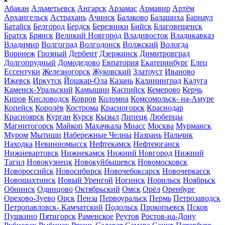
Абакан
Альметьевск
Ангарск
Арзамас
Армавир
Артём
Архангельск
Астрахань
Ачинск
Балаково
Балашиха
Барнаул
Батайск
Белгород
Бердск
Березники
Бийск
Благовещенск
Братск
Брянск
Великий Новгород
Владивосток
Владикавказ
Владимир
Волгоград
Волгодонск
Волжский
Вологда
Воронеж
Грозный
Дербент
Дзержинск
Димитровград
Долгопрудный
Домодедово
Евпатория
Екатеринбург
Елец
Ессентуки
Железногорск
Жуковский
Златоуст
Иваново
Ижевск
Иркутск
Йошкар-Ола
Казань
Калининград
Калуга
Каменск-Уральский
Камышин
Каспийск
Кемерово
Керчь
Киров
Кисловодск
Ковров
Коломна
Комсомольск- на-Амуре
Копейск
Королёв
Кострома
Красногорск
Краснодар
Красноярск
Курган
Курск
Кызыл
Липецк
Люберцы
Магнитогорск
Майкоп
Махачкала
Миасс
Москва
Мурманск
Муром
Мытищи
Набережные Челны
Назрань
Нальчик
Находка
Невинномысск
Нефтекамск
Нефтеюганск
Нижневартовск
Нижнекамск
Нижний Новгород
Нижний
Тагил
Новокузнецк
Новокуйбышевск
Новомосковск
Новороссийск
Новосибирск
Новочебоксарск
Новочеркасск
Новошахтинск
Новый Уренгой
Ногинск
Норильск
Ноябрьск
Обнинск
Одинцово
Октябрьский
Омск
Орёл
Оренбург
Орехово-Зуево
Орск
Пенза
Первоуральск
Пермь
Петрозаводск
Петропавловск- Камчатский
Подольск
Прокопьевск
Псков
Пушкино
Пятигорск
Раменское
Реутов
Ростов-на-Дону