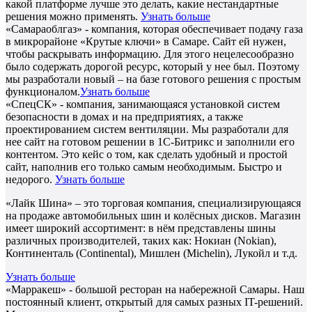
какой платформе лучше это делать, какие нестандартные
решения можно применять.
Узнать больше
«Самараоблгаз» - компания, которая обеспечивает подачу газа
в микрорайоне «Крутые ключи» в Самаре. Сайт ей нужен,
чтобы раскрывать информацию. Для этого нецелесообразно
было содержать дорогой ресурс, который у нее был. Поэтому
мы разработали новый – на базе готового решения с простым
функционалом.
Узнать больше
«СпецСК» - компания, занимающаяся установкой систем
безопасности в домах и на предприятиях, а также
проектированием систем вентиляции. Мы разработали для
нее сайт на готовом решении в 1С-Битрикс и заполнили его
контентом. Это кейс о том, как сделать удобный и простой
сайт, наполнив его только самым необходимым. Быстро и
недорого.
Узнать больше
«Лайк Шина» – это торговая компания, специализирующаяся
на продаже автомобильных шин и колёсных дисков. Магазин
имеет широкий ассортимент: в нём представлены шины
различных производителей, таких как: Нокиан (Nokian),
Континенталь (Continental), Мишлен (Michelin), Лукойл и т.д.
Узнать больше
«Марракеш» - большой ресторан на набережной Самары. Наш
постоянный клиент, открытый для самых разных IT-решений.