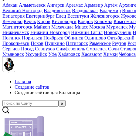
Абакан
Альметьевск
Ангарск
Арзамас
Армавир
Артём
Арханге
Великий Новгород
Владивосток
Владикавказ
Владимир
Волго
Евпатория
Екатеринбург
Елец
Ессентуки
Железногорск
Жуков
Кемерово
Керчь
Киров
Кисловодск
Ковров
Коломна
Комсомоль
Магнитогорск
Майкоп
Махачкала
Миасс
Москва
Мурманск
Му
Нижнекамск
Нижний Новгород
Нижний Тагил
Новокузнецк
Н
Ногинск
Норильск
Ноябрьск
Обнинск
Одинцово
Октябрьский
Прокопьевск
Псков
Пушкино
Пятигорск
Раменское
Реутов
Рос
Сергиев Посад
Серпухов
Симферополь
Смоленск
Сочи
Ставро
Ульяновск
Уссурийск
Уфа
Хабаровск
Хасавюрт
Химки
Чебокс
Главная
Создание сайтов
Создание сайтов для Больницы