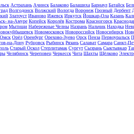
льск
Астрахань
Ачинск
Балаково
Балашиха
Барнаул
Батайск
Бел
град
Волгодонск
Волжский
Вологда
Воронеж
Грозный
Дербент
ский
Златоуст
Иваново
Ижевск
Иркутск
Йошкар-Ола
Казань
Кал
ск- на-Амуре
Копейск
Королёв
Кострома
Красногорск
Краснода
ром
Мытищи
Набережные Челны
Назрань
Нальчик
Находка
Нев
овокуйбышевск
Новомосковск
Новороссийск
Новосибирск
Нов
Омск
Орёл
Оренбург
Орехово-Зуево
Орск
Пенза
Первоуральск
П
тов-на-Дону
Рубцовск
Рыбинск
Рязань
Салават
Самара
Санкт-Пе
поль
Старый Оскол
Стерлитамак
Сургут
Сызрань
Сыктывкар
Та
ары
Челябинск
Череповец
Черкесск
Чита
Шахты
Щёлково
Электр