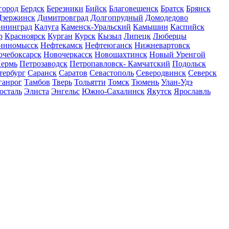
город
Бердск
Березники
Бийск
Благовещенск
Братск
Брянск
Дзержинск
Димитровград
Долгопрудный
Домодедово
ининград
Калуга
Каменск-Уральский
Камышин
Каспийск
р
Красноярск
Курган
Курск
Кызыл
Липецк
Люберцы
инномысск
Нефтекамск
Нефтеюганск
Нижневартовск
очебоксарск
Новочеркасск
Новошахтинск
Новый Уренгой
ермь
Петрозаводск
Петропавловск- Камчатский
Подольск
тербург
Саранск
Саратов
Севастополь
Северодвинск
Северск
ганрог
Тамбов
Тверь
Тольятти
Томск
Тюмень
Улан-Удэ
осталь
Элиста
Энгельс
Южно-Сахалинск
Якутск
Ярославль