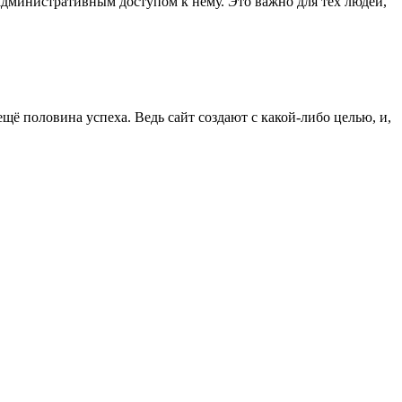
 административным доступом к нему. Это важно для тех людей,
ё половина успеха. Ведь сайт создают с какой-либо целью, и,